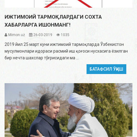
ИЖТИМОИЙ ТАРМОҚЛАРДАГИ СОХТА
ХАБАРЛАРГА ИШОНМАНГ!
Mimon.uz
26-03-2019
1035
2019 йил 25 март куни ижтимоий тармоқларда Ўзбекистон
мусулмонлари идораси расмий иш қоғоси нусхасига ёзилган
бир нечта шахслар тўғрисидаги ма ...
БАТАФСИЛ ЎҚИШ