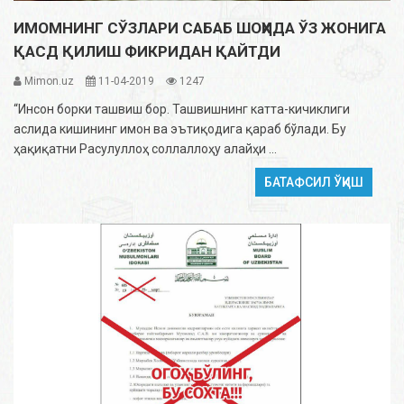
ИМОМНИНГ СЎЗЛАРИ САБАБ ШОҲИДА ЎЗ ЖОНИГА
ҚАСД ҚИЛИШ ФИКРИДАН ҚАЙТДИ
Mimon.uz
11-04-2019
1247
“Инсон борки ташвиш бор. Ташвишнинг катта-кичиклиги
аслида кишининг имон ва эътиқодига қараб бўлади. Бу
ҳақиқатни Расулуллоҳ соллаллоҳу алайҳи ...
БАТАФСИЛ ЎҚИШ