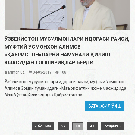
ЎЗБЕКИСТОН МУСУЛМОНЛАРИ ИДОРАСИ РАИСИ,
МУФТИЙ УСМОНХОН АЛИМОВ
«ҚАБРИСТОН»ЛАРНИ НАМУНАЛИ ҚИЛИШ
ЮЗАСИДАН ТОПШИРИҚЛАР БЕРДИ.
Mimon.uz
04-03-2019
1081
Ўзбекистон мусулмонлари идораси раиси, муфтий Усмонхон
Алимов Зомин туманидаги «Маърифатли» жоме масжидида
бўлиб ўтган йиғилишда «Қабристон»ла ...
БАТАФСИЛ ЎҚИШ
« бошига
39
40
41
охирига »