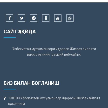
САЙТ ҲАҚИДА
Ўзбекистон мусулмонлари идораси Жиззах вилояти
вакиллигининг расмий веб-сайти.
БИЗ БИЛАН БОҒЛАНИШ
130100 Узбекистон мусулмонлар идораси Жиззах вилоят
вакиллиги