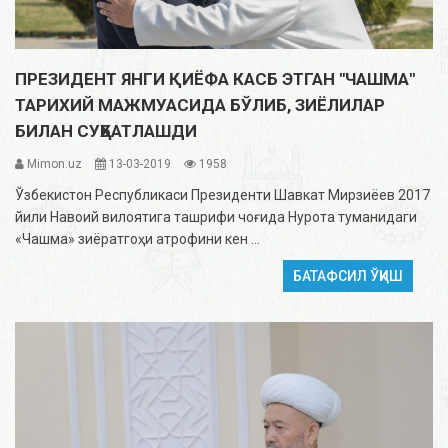
ПРЕЗИДЕНТ ЯНГИ ҚИЁФА КАСБ ЭТГАН "ЧАШМА"
ТАРИХИЙ МАЖМУАСИДА БЎЛИБ, ЗИЁЛИЛАР
БИЛАН СУҲБАТЛАШДИ
Mimon.uz
13-03-2019
1958
Ўзбекистон Республикаси Президенти Шавкат Мирзиёев 2017
йили Навоий вилоятига ташрифи чоғида Нурота туманидаги
«Чашма» зиёратгоҳи атрофини кен ...
БАТАФСИЛ ЎҚИШ