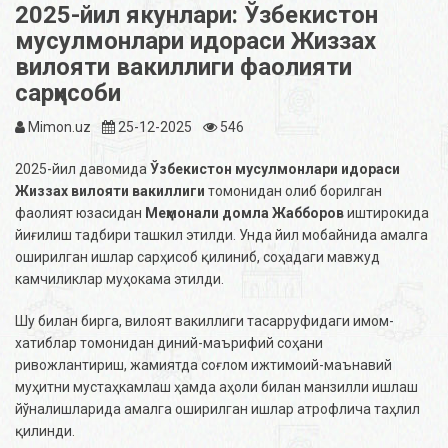
2025-йил якунлари: Ўзбекистон
мусулмонлари идораси Жиззах
вилояти вакиллиги фаолияти
сарҳисоби
Mimon.uz
25-12-2025
546
2025-йил давомида
Ўзбекистон мусулмонлари идораси
Жиззах вилояти вакиллиги
томонидан олиб борилган
фаолият юзасидан
Меҳмонали домла Жабборов
иштирокида
йиғилиш тадбири ташкил этилди. Унда йил мобайнида амалга
оширилган ишлар сарҳисоб қилиниб, соҳадаги мавжуд
камчиликлар муҳокама этилди.
Шу билан бирга, вилоят вакиллиги тасарруфидаги имом-
хатиблар томонидан диний-маърифий соҳани
ривожлантириш, жамиятда соғлом ижтимоий-маънавий
муҳитни мустаҳкамлаш ҳамда аҳоли билан манзилли ишлаш
йўналишларида амалга оширилган ишлар атрофлича таҳлил
қилинди.