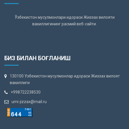
Ўзбекистон мусулмонлари идораси Жиззах вилояти
вакиллигининг расмий веб-сайти.
БИЗ БИЛАН БОҒЛАНИШ
130100 Узбекистон мусулмонлар идораси Жиззах вилоят
вакиллиги
+998722238530
umi-jizzax@mail.ru