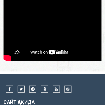
САЙТ ҲАҚИДА