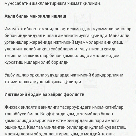
муносабатни шакллантиришга хизмат қилинди.
Аҳоли билан манзилли ишлаш
Имам-хатиблар томонидан эҳтиёжманд ва муаммоли оилалар
билан индивидуал ишлаш амалиёти йўлга қўйилди. Манзилли
ўрганишлар жараёнида ижтимоий муаммоларни аниқлаш,
уларнинг келиб чиқиш сабабларини тушунтириш ҳамда
тегишли ташкилотлар билан ҳамкорликда амалий ёрдам
кўрсатиш ишлари олиб борилди.
Ушбу ишлар орқали ҳудудларда ижтимоий барқарорликни
таъминлашга муносиб ҳисса қўшилди.
Ижтимоий ёрдам ва хайрия фаолияти
Жиззах вилояти вакиллиги тасарруфидаги имом-хатиблар
ташаббуси билан Вақф фонди ҳамда ҳомийлар билан
ҳамкорликда хайрия ва ижтимоий ёрдам ишлари амалга
оширилди. Кам таъминланган оилаларни қўллаб-қувватлаш,
масжидларни ободонлаштириш ҳамда моддий-техник