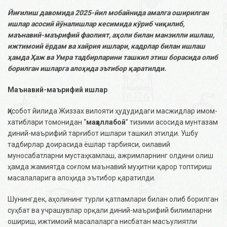
Йиғилиш давомида 2025-йил мобайнида амалга оширилган
ишлар асосий йўналишлар кесимида кўриб чиқилиб,
маънавий-маърифий фаолият, аҳоли билан манзилли ишлаш,
ижтимоий ёрдам ва хайрия ишлари, кадрлар билан ишлаш
ҳамда Ҳаж ва Умра тадбирларини ташкил этиш борасида олиб
борилган ишларга алоҳида эътибор қаратилди.
Маънавий-маърифий ишлар
Ҳисобот йилида Жиззах вилояти ҳудудидаги масжидлар имом-
хатиблари томонидан “
маҳаллабой
” тизими асосида мунтазам
диний-маърифий тарғибот ишлари ташкил этилди. Ушбу
тадбирлар доирасида ёшлар тарбияси, оилавий
муносабатларни мустаҳкамлаш, ажримларнинг олдини олиш
ҳамда жамиятда соғлом маънавий муҳитни қарор топтириш
масалаларига алоҳида эътибор қаратилди.
Шунингдек, аҳолининг турли қатламлари билан олиб борилган
суҳбат ва учрашувлар орқали диний-маърифий билимларни
ошириш, ижтимоий масалаларга нисбатан масъулиятли