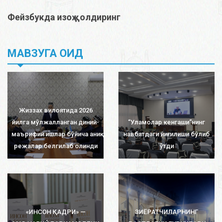
Фейзбукда изоҳ қолдиринг
МАВЗУГА ОИД
Жиззах вилоятида 2026
йилга мўлжалланган диний-
“Уламолар кенгаши”нинг
маърифий ишлар бўйича аниқ
навбатдаги йиғилиши бўлиб
режалар белгилаб олинди
ўтди
«ИНСОН ҚАДРИ» —
ЗИЁРАТЧИЛАРНИНГ