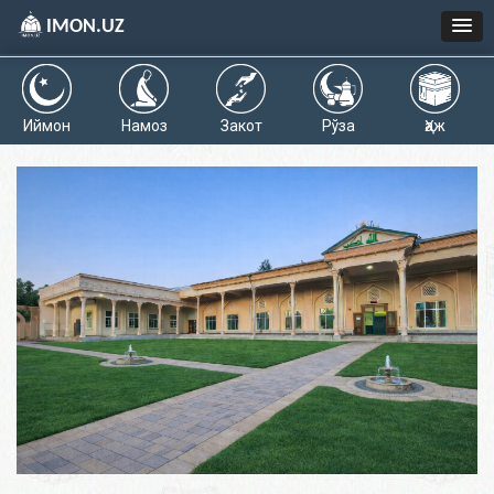
IMON.UZ
Иймон
Намоз
Закот
Рўза
Ҳаж