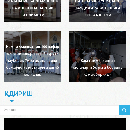
МАЪНАВИЙ БАРКАМОЛЛИК
ДАСТЛАБКИ ГУРУҲЛАРИ
ВА ИНСОНПАРВАРЛИК
САУДИЯ АРАБИСТОНИГА
ТАЪЛИМОТИ
ЖЎНАБ КЕТДИ
Кам таъминланган 100 нафар
оила аъзоларининг 2-гуруҳи
муборак Умра амалларини
Кам таъминланган
бажариб ўз юртларига қайтиб
оилаларга Умрага боришга
келишди.
кўмак берилди
ҚИДИРИШ