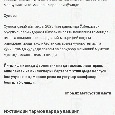
масъулиятни таъминлаш чоралари кўрилди.
Хулоса
Хулоса қилиб айтганда, 2025-йил давомида Ўзбекистон
мусулмонлари идораси Жиззах вилояти вакиллиги томонидан
амалга оширилган ишлар диний-маърифий соҳани
ривожлантириш, аҳоли билан самарали мулоқотни йўлга
қўйиш ҳамда ҳудудда соғлом ва барқарор маънавий муҳитни
мустаҳкамлашга хизмат қилди.
Йиғилиш якунида фаолиятни янада такомиллаштириш,
аниқланган камчиликларни бартараф этиш ҳамда келгуси
йил учун кенг қамровли режа ва устувор вазифалар
белгилаб олинди.
Imon.uz Матбуот хизмати
Ижтимоий тармокларда улашинг