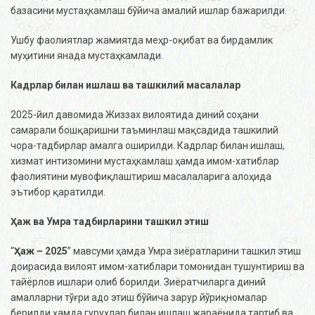
базасини мустаҳкамлаш бўйича амалий ишлар бажарилди.
Ушбу фаолиятлар жамиятда меҳр-оқибат ва бирдамлик
муҳитини янада мустаҳкамлади.
Кадрлар билан ишлаш ва ташкилий масалалар
2025-йил давомида Жиззах вилоятида диний соҳани
самарали бошқаришни таъминлаш мақсадида ташкилий
чора-тадбирлар амалга оширилди. Кадрлар билан ишлаш,
хизмат интизомини мустаҳкамлаш ҳамда имом-хатиблар
фаолиятини мувофиқлаштириш масалаларига алоҳида
эътибор қаратилди.
Ҳаж ва Умра тадбирларини ташкил этиш
“
Ҳаж – 2025
” мавсуми ҳамда Умра зиёратларини ташкил этиш
доирасида вилоят имом-хатиблари томонидан тушунтириш ва
тайёрлов ишлари олиб борилди. Зиёратчиларга диний
амалларни тўғри адо этиш бўйича зарур йўриқномалар
берилди ҳамда гуруҳлар билан ишлаш жараёнида тартиб ва