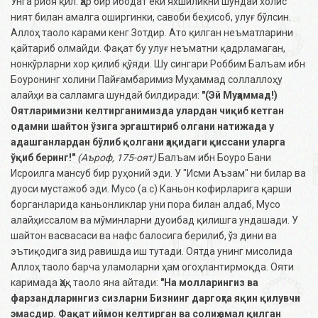
Унга риоя қил. Ҳар бир ибодат ёки яхшиликни шундай холис
ният билан амалга оширгинки, савоби беҳисоб, улуғ бўлсин.
Аллоҳ таоло карами кенг Зотдир. Ато қилган неъматларини
қайтариб олмайди. Фақат бу улуғ неъматни қадрламаган,
нонкўрларни хор қилиб қўяди. Шу сингари Роббим Балъам ибн
Боуронинг холини Пайғамбаримиз Муҳаммад соллаллоҳу
алайҳи ва салламга шундай билдиради:
"(Эй Муҳаммад!)
Оятларимизни келтирганимизда улардан чиқиб кетган
одамни шайтон ўзига эргаштириб олгани натижада у
адашганлардан бўлиб қолгани ҳақидаги қиссани уларга
ўқиб беринг!"
(Аъроф, 175-оят)
Балъам ибн Боуро Бани
Исроилга мансуб бир руҳоний эди. У "Исми Аъзам" ни билар ва
дуоси мустажоб эди. Мусо (а.с) Каньон кофирларига қарши
борганларида каньонликлар уни пора билан алдаб, Мусо
алайҳиссалом ва мўминларни дуоибад қилишга ундашади. У
шайтон васвасаси ва нафс балосига берилиб, ўз дини ва
эътиқодига зид равишда иш тутади. Оятда унинг мисолида
Аллоҳ таоло барча уламоларни ҳам огоҳлантирмоқда. Ояти
каримада Ҳақ таоло яна айтади:
"На молларингиз ва
фарзандларингиз сизларни Бизнинг даргоҳга яқин қилувчи
эмасдир. Фақат иймон келтирган ва солиҳ амал қилган