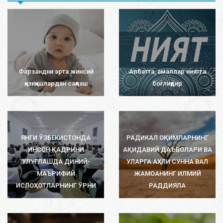
Фарзандни эрта жинсий
Албатта, амаллар ниятга
қизиқишлардан сақлаш
боғлиқдир
ЯНГИ ЎЗБЕКИСТОНДА
РАДИКАЛ ОҚИМЛАРНИНГ
ИНСОН ҚАДРИНИ
АҚИДАВИЙ ДАЪВОЛАРИ ВА
УЛУҒЛАШДА ДИНИЙ-
УЛАРГА АҲЛИ СУННА ВАЛ
МАЪРИФИЙ
ЖАМОАНИНГ ИЛМИЙ
ИСЛОҲОТЛАРНИНГ ЎРНИ
РАДДИЯЛА