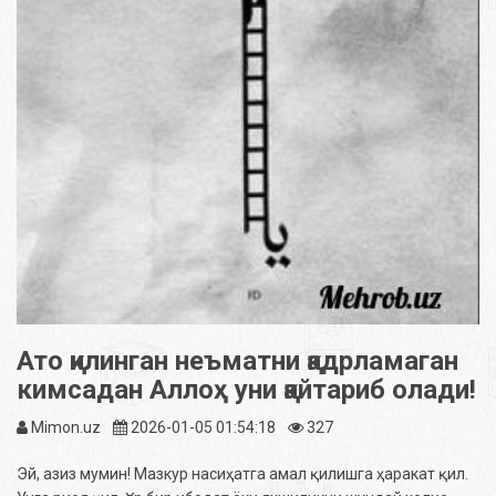
Ато қилинган неъматни қадрламаган
кимсадан Аллоҳ уни қайтариб олади!
Mimon.uz
2026-01-05 01:54:18
327
Эй, азиз мумин! Мазкур насиҳатга амал қилишга ҳаракат қил.