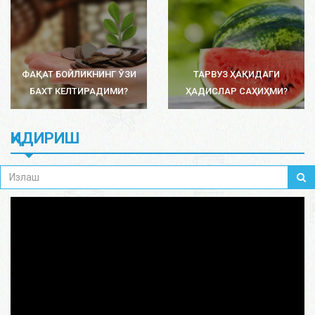
ФАҚАТ БОЙЛИКНИНГ ЎЗИ
ТАРВУЗ ҲАҚИДАГИ
БАХТ КЕЛТИРАДИМИ?
ҲАДИСЛАР САҲИҲМИ?
ҚИДИРИШ