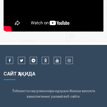
САЙТ ҲАҚИДА
Ўзбекистон мусулмонлари идораси Жиззах вилояти
вакиллигининг расмий веб-сайти.