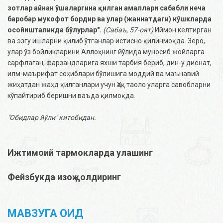
зотлар айнан ўшаларгина қилган амаллари сабабли неча
баробар мукофот бордир ва улар (жаннатдаги) кўшкларда
осойишталикда бўлурлар".
(Сабаъ, 57-оят)
Иймон келтирган
ва эзгу ишларни қилиб ўтганлар истисно қилинмоқда. Зеро,
улар ўз бойликларини Аллоҳнинг йўлида муносиб жойларга
сарфлаган, фарзандларига яхши тарбия бериб, дин-у диёнат,
илм-маърифат соҳиблари бўлишига моддий ва маънавий
жиҳатдан жаҳд қилганлари учун Ҳақ таоло уларга савобларни
кўпайтириб беришни ваъда қилмоқда.
"Обидлар йўли" китобидан.
Ижтимоий тармокларда улашинг
Фейзбукда изоҳ қолдиринг
МАВЗУГА ОИД