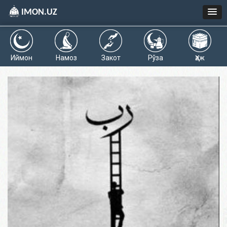
IMON.UZ
Иймон
Намоз
Закот
Рўза
Ҳаж