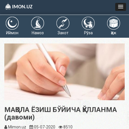
IMON.UZ
Иймон
Намоз
Закот
Рўза
Ҳаж
МАҚОЛА ЁЗИШ БЎЙИЧА ҚЎЛЛАНМА
(давоми)
Mimon.uz
05-07-2020
8510