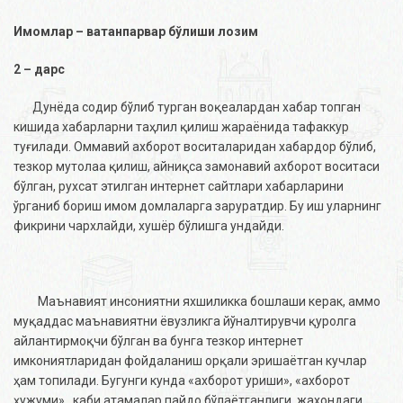
Имомлар – ватанпарвар бўлиши лозим
2 – дарс
Дунёда содир бўлиб турган воқеалардан хабар топган
кишида хабарларни таҳлил қилиш жараёнида тафаккур
туғилади. Оммавий ахборот воситаларидан хабардор бўлиб,
тезкор мутолаа қилиш, айниқса замонавий ахборот воситаси
бўлган, рухсат этилган интернет сайтлари хабарларини
ўрганиб бориш имом домлаларга заруратдир. Бу иш уларнинг
фикрини чархлайди, хушёр бўлишга ундайди.
Маънавият инсониятни яхшиликка бошлаши керак, аммо
муқаддас маънавиятни ёвузликга йўналтирувчи қуролга
айлантирмоқчи бўлган ва бунга тезкор интернет
имкониятларидан фойдаланиш орқали эришаётган кучлар
ҳам топилади. Бугунги кунда «ахборот уриши», «ахборот
ҳужуми» , каби атамалар пайдо бўлаётганлиги, жахондаги