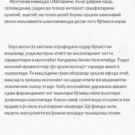
Мунтазам равишда ОАВларини, яъни даврий нашр,
телевидение, радио ва тезкор интернет саҳифаларини
кузатиб, эшитиб, мутолаа қилиб бориш орқали замонавий
инсон маънавияти шаклланмоқда десак хато бўлмаса керак.
Зеро инсон ўз хаётини атрофидаги содир бўлаётган
воқеалар, унда иштирок этаётган инсонларнинг хатти
харакатларига муносабат билдириш билан белгилайди. Ўзаро
инсоний муомалотлар сўз орали мулоқот тарзида амалга
оширилади. Ўз мақсадини гўзал иборалар орқали ифода этиб,
мақсадга эришиш инсоннинг на қадар илмли ва маданиятли
эканлигини ошкор этади. Ушбу инсонийлик даражаси аввало
одам фарзандининг энг яқинлари бўлмиш оила аъзолари
доирасида шаклланади. Бирон хавф туғилганда огоҳликга ёки
ёрдамга ўз оила аъзоларини чақиради. Шу ўринда оила
муҳити, масъулияти ва ўрнини алоҳида таъкидлаш лозим.