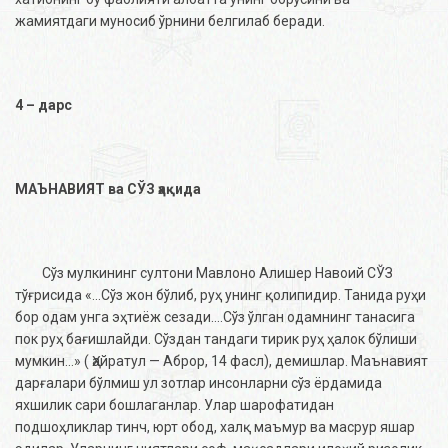
жамиятдаги муносиб ўрнини белгилаб беради.
4 – дарс
МАЪНАВИЯТ ва СЎЗ ҳақида
Сўз мулкининг султони Мавлоно Алишер Навоий СЎЗ
тўғрисида «…Сўз жон бўлиб, руҳ унинг қолипидир. Танида руҳи
бор одам унга эҳтиёж сезади….Сўз ўлган одамнинг танасига
пок руҳ бағишлайди. Сўздан тандаги тирик руҳ ҳалок бўлиши
мумкин…» ( Ҳайратул — Аброр, 14 фасл), демишлар. Маънавият
дарғалари бўлмиш ул зотлар инсонларни сўз ёрдамида
яхшилик сари бошлаганлар. Улар шарофатидан
подшоҳликлар тинч, юрт обод, халқ маъмур ва масрур яшар