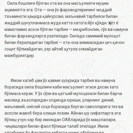
Оила бошлиғи бўлган ота ва она масъулияти муҳим
аҳамиятга эга. Ота — она ўз фарзандларининг моддий
таъминоти ҳақида қайғурсаю, маънавий тарбияси билан
жиддий шуғулланмаса жуда катта хатога йўл қўяди. Ҳаёт ё
мамотимиз асоси бўлган тарбия — меҳрибонлик, сўз ва намуна
билан фарзандларга узатилади. Оилада самимий мулоқот
билан бериладиган тарбия — ота-она зиммасидан ҳеч қачон
соқит бўлмайдиган, узр айтиб қутула олмайдиган
мажбуриятдир.
Имом хатиб ҳам ўз қавми хузурида тарбия ва намуна
борасида оила бошлиғи каби масъулият эгаси десак хато
бўлмаса керак. У ўз сўзи ва қатъий мулоҳазаси билан барча
масжид аъзоларидан олдинда юриши, уларнинг диний,
маънавий, сиёсий соҳа борасида берган саволларига тез ва
асосли жавоб бера олиши лозим. Айнан шу сифатларга эга
бўлиш учун хар бир имомдан ОАВларида ўз мақолалари,
чиқишлари билан фаол бўлиши талаб этилади. Имом
хатибнинг бу фаолияти албатта унинг обрўсини ва