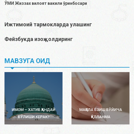
ЎМИ Жиззах вилоят вакили ўринбосари
Ижтимоий тармокларда улашинг
Фейзбукда изоҳ қолдиринг
МАВЗУГА ОИД
ИМОМ – ХАТИБ ҚАНДАЙ
МАҚОЛА ЁЗИШ БЎЙИЧА
БЎЛИШИ КЕРАК?
ҚЎЛЛАНМА