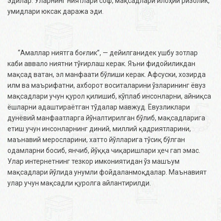
эдилар. Уларнинг ниятлари соф, мақсадлари илоҳий ризолик,
умидлари юксак даража эди.
“Амаллар ниятга боғлик”, — дейилганидек ушбу зотлар
каби аввало ниятни тўғирлаш керак. Яъни фидойиликдан
мақсад ватан, эл манфаати бўлиши керак. Афсуски, хозирда
илм ва маърифатни, ахборот воситаларини ўзларининг ёвуз
мақсадлари учун қурол қилишиб, кўплаб инсонларни, айниқса
ёшларни адаштираётган тўдалар мавжуд. Ёвузликлари
дунёвий манфаатларга йўналтирилган бўлиб, мақсадларига
етиш учун инсонларнинг диний, миллий қадриятларини,
маънавий меросларини, хатто йўлларига тўсиқ бўлган
одамларни босиб, янчиб, йўққа чиқаришлари ҳеч гап эмас.
Улар интернетнинг тезкор имкониятидан ўз машъум
мақсадлари йўлида унумли фойдаланмоқдалар. Маънавият
улар учун мақсадли қуролга айлантирилди.