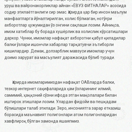
уруш ва вайронакорликлар айнан «ЁВУЗ ФИТНАЛАР» асосида
содир этилаётганлиги сир эмас. Ҳозирда ҳар бир инсон маълум
манфаатларга йўналтирилган, холис бўлмаган, нотўғри
ахборотлар ҳужумидан ўз онгини сақлаши лозим. Айниқса,
имом хатиблар бу борада хушёрлик ва холислик кўрсатишлари
даркор. Чунки, имомлар нафақат ахборотни қабул қиладилар
балки ўзлари ишончли хабарлар тарқатувчи эътиборли
кишилардир. Демак, долзарблик мавзуси имомлар учун
доимо зарурат ва масъулият даражасида бўлиб туради.
Ҳозирда имомларимиздан нафақат ОАВларда балки,
тезкор интернет саҳифаларида ҳам ўзларининг илмий,
самимий, ҳаққоний сўзни ифода этган мақолалари билан
иштирок этишлари лозим. Улардан фидойи ва пешқадам
бўлишлари талаб этилади. Зеро, инсониятга зарар етказиш
борасида маънавият полигонлари атом полигонларидан
хавфлироқ бўлган замонда яшаяпмиз.