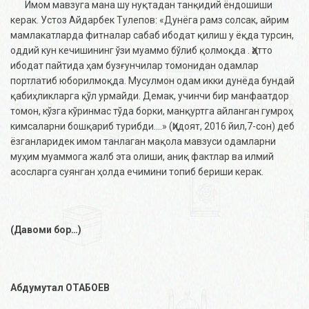
Имом мавзуга мана шу нуқтадан танқидий ёндошиши
керак. Устоз Айдарбек Тулепов: «Дунёга рамз солсак, айрим
мамлакатларда фитналар сабаб ибодат қилиш у ёқда турсин,
оддий кун кечишининг ўзи муаммо бўлиб қолмоқда . Ҳатто
ибодат пайтида ҳам бузғунчилар томонидан одамлар
портлатиб юборилмоқда. Мусулмон одам икки дунёда бундай
қабиҳликларга қўл урмайди. Демак, учинчи бир манфаатдор
томон, кўзга кўринмас тўда борки, манқуртга айланган гумроҳ
кимсаларни бошқариб турибди….» (Ҳидоят, 2016 йил,7-сон) деб
ёзганларидек имом танлаган мақола мавзуси одамларни
муҳим муаммога жалб эта олиши, аниқ фактлар ва илмий
асосларга суянган ҳолда ечимини топиб бериши керак.
(Давоми бор…)
Абдумутал ОТАБОЕВ