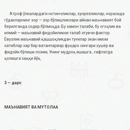
Атроф ўлкалардаги нотинчликлар, хунрезликлар, норасида
гўдакларнинг хор — зор бўлишликлари айнан маънавият бой
берилганда содир бўлмоқда. Бу замон талаби, бу огоҳлик ва
илмий — маънавий фидойиликни талаб этувчи фактор.
Ёвузлик маънавий қашшоқликдан туғилар экан имом
хатиблар хар бир ватанпарвар фуқаро сингари хушёр ва
фидойи бўлиши лозим, Унинг мудроқ яшашга , ғафлатда
қолишга хаққи йўқ.
3 — дарс
МАЪНАВИЯТ ВА МУТОЛАА