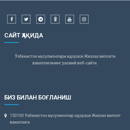
САЙТ ҲАҚИДА
Ўзбекистон мусулмонлари идораси Жиззах вилояти
вакиллигининг расмий веб-сайти.
БИЗ БИЛАН БОҒЛАНИШ
130100 Узбекистон мусулмонлар идораси Жиззах вилоят
вакиллиги