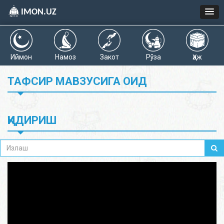
IMON.UZ
Иймон
Намоз
Закот
Рўза
Ҳаж
ТАФСИР МАВЗУСИГА ОИД
ҚИДИРИШ