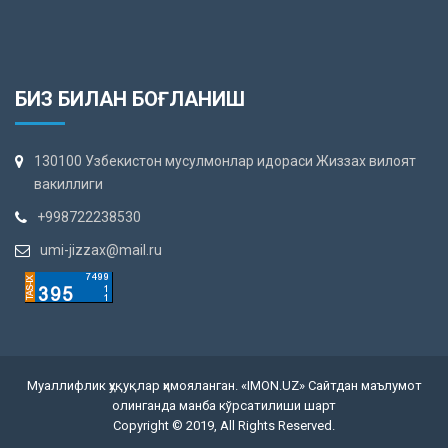
БИЗ БИЛАН БОҒЛАНИШ
130100 Узбекистон мусулмонлар идораси Жиззах вилоят
вакиллиги
+998722238530
umi-jizzax@mail.ru
Муаллифлик ҳуқуқлар ҳимояланган. «IMON.UZ» Сайтдан маълумот
олинганда манба кўрсатилиши шарт
Copyright © 2019, All Rights Reserved.