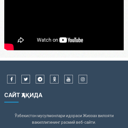
САЙТ ҲАҚИДА
Ўзбекистон мусулмонлари идораси Жиззах вилояти
вакиллигининг расмий веб-сайти.