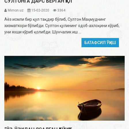
СУЛТОНГА ДАРС БЕРГАН ҚУЛ
Mimon.uz
15-02-2020
3364
Аёз исмли бир қул тақдир бўлиб, Султон Маҳмуднинг
хизматкори бўлибди. Султон қулининг одоб-ахлоқини кўриб,
уни яхши кўриб қолибди. Шунчалик иш ...
БАТАФСИЛ ЎҚИШ