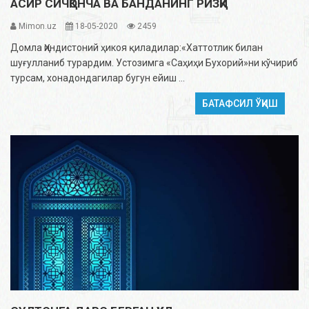
АСИР СИЧҚОНЧА ВА БАНДАНИНГ РИЗҚИ
Mimon.uz
18-05-2020
2459
Домла Ҳиндистоний ҳикоя қиладилар:«Хаттотлик билан
шуғулланиб турардим. Устозимга «Саҳиҳи Бухорий»ни кўчириб
турсам, хонадондагилар бугун ейиш ...
БАТАФСИЛ ЎҚИШ