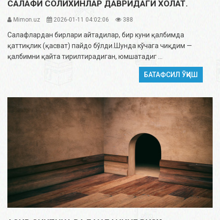
САЛАФИ СОЛИХИНЛАР ДАВРИДАГИ ХОЛАТ.
Mimon.uz
2026-01-11 04:02:06
388
Салафлардан бирлари айтадилар, бир куни қалбимда
қаттиқлик (қасват) пайдо бўлди.Шунда кўчага чиқдим —
қалбимни қайта тирилтирадиган, юмшатадиг ...
БАТАФСИЛ ЎҚИШ