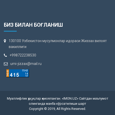
БИЗ БИЛАН БОҒЛАНИШ
130100 Узбекистон мусулмонлар идораси Жиззах вилоят
вакиллиги
+998722238530
umi-jizzax@mail.ru
Муаллифлик ҳуқуқлар ҳимояланган. «IMON.UZ» Сайтдан маълумот
олинганда манба кўрсатилиши шарт
Copyright © 2019, All Rights Reserved.