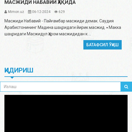
МАСЖИДИ НАБАВИЙ ҲАҚИДА
Mimon.uz
06-12-2024
629
Масжиди Набавий - Пайғамбар масжиди демак. Саудия
Арабистонининг Мадина шаҳридаги йирик масжид. ▪️ Макка
шаҳридаги Масжидул Ҳаром масжидидан к ...
БАТАФСИЛ ЎҚИШ
ҚИДИРИШ