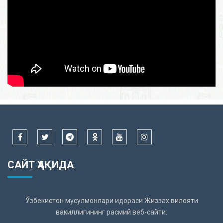
САЙТ ҲАҚИДА
Ўзбекистон мусулмонлари идораси Жиззах вилояти
вакиллигининг расмий веб-сайти.