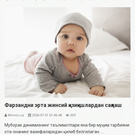
Фарзандни эрта жинсий қизиқишлардан сақлаш
Mimon.uz
2026-07-31 01:46:48
203
Муборак динимизнинг таълимотлари яна бир муҳим тарбияни
ота-онанинг вазифаларидан қилиб белгилаган. ...