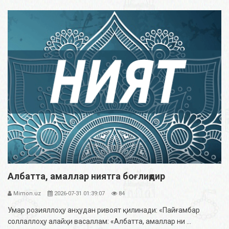
Албатта, амаллар ниятга боғлиқдир
Mimon.uz
2026-07-31 01:39:07
84
Умар розияллоҳу анҳудан ривоят қилинади: «Пайғамбар
соллаллоҳу алайҳи васаллам: «Албатта, амаллар ни ...