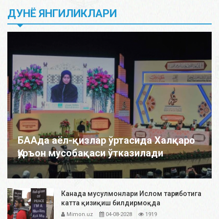
ДУНЁ ЯНГИЛИКЛАРИ
БААда аёл-қизлар ўртасида Халқаро
Қуръон мусобақаси ўтказилади
Канада мусулмонлари Ислом тарғиботига
катта қизиқиш билдирмоқда
Mimon.uz
04-08-2028
1919