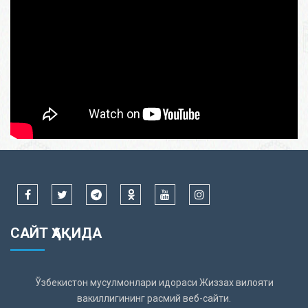
САЙТ ҲАҚИДА
Ўзбекистон мусулмонлари идораси Жиззах вилояти
вакиллигининг расмий веб-сайти.