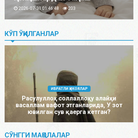
2026-07-31 01:46:48
203
КЎП ЎҚИЛГАНЛАР
ИБРАТЛИ ҲИКОЯЛАР
Расулуллоҳ соллаллоҳу алайҳи
васаллам вафот этганларида, У зот
ювилган сув қаерга кетган?
СЎНГГИ МАҚОЛАЛАР