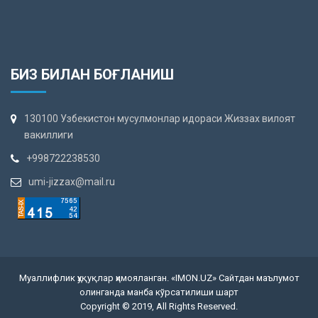
БИЗ БИЛАН БОҒЛАНИШ
130100 Узбекистон мусулмонлар идораси Жиззах вилоят
вакиллиги
+998722238530
umi-jizzax@mail.ru
Муаллифлик ҳуқуқлар ҳимояланган. «IMON.UZ» Сайтдан маълумот
олинганда манба кўрсатилиши шарт
Copyright © 2019, All Rights Reserved.