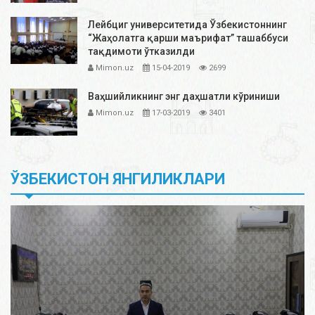
Лейбциг университетида Ўзбекистоннинг
“Жаҳолатга қарши маърифат” ташаббуси
тақдимоти ўтказилди
Mimon.uz
15-04-2019
2699
Ваҳшийликнинг энг даҳшатли кўриниши
Mimon.uz
17-03-2019
3401
ЎЗБЕКИСТОН ЯНГИЛИКЛАРИ