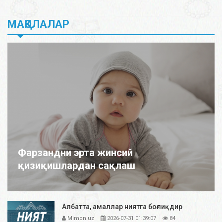
МАҚОЛАЛАР
Фарзандни эрта жинсий
қизиқишлардан сақлаш
Албатта, амаллар ниятга боғлиқдир
Mimon.uz
2026-07-31 01:39:07
84