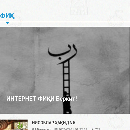
ФИҚҲ
ИНТЕРНЕТ ФИҚҲИ Беркит!
НИСОБЛАР ҲАҚИДА 5
Mimon.uz
2025-03-21 01:32:38
727