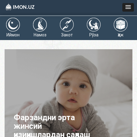
IMON.UZ
Иймон
Намоз
Закот
Рўза
Ҳаж
Фарзандни эрта
жинсий
қизиқишлардан сақлаш