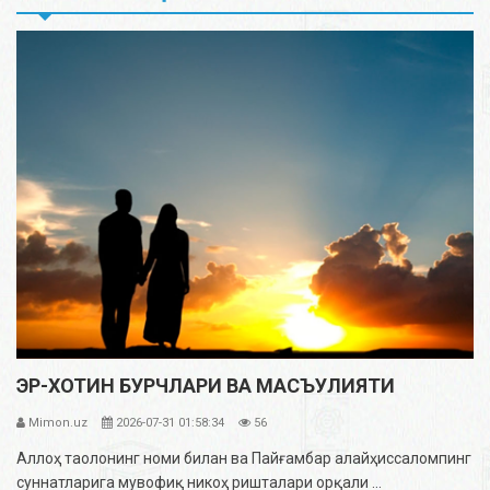
ЭР-ХОТИН БУРЧЛАРИ ВА МАСЪУЛИЯТИ
Mimon.uz
2026-07-31 01:58:34
56
Аллоҳ таолонинг номи билан ва Пайғамбар алайҳиссаломпинг
суннатларига мувофиқ никоҳ ришталари орқали ...