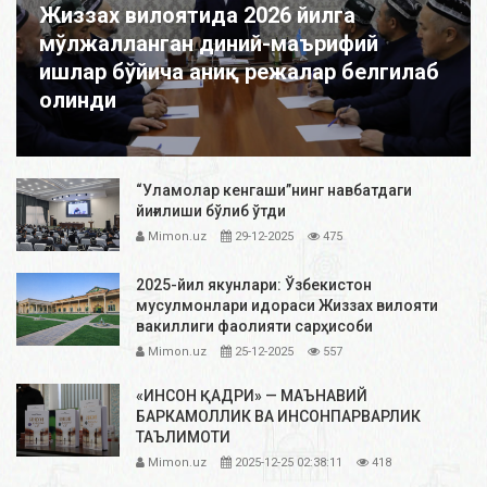
Жиззах вилоятида 2026 йилга
мўлжалланган диний-маърифий
ишлар бўйича аниқ режалар белгилаб
олинди
“Уламолар кенгаши”нинг навбатдаги
йиғилиши бўлиб ўтди
Mimon.uz
29-12-2025
475
2025-йил якунлари: Ўзбекистон
мусулмонлари идораси Жиззах вилояти
вакиллиги фаолияти сарҳисоби
Mimon.uz
25-12-2025
557
«ИНСОН ҚАДРИ» — МАЪНАВИЙ
БАРКАМОЛЛИК ВА ИНСОНПАРВАРЛИК
ТАЪЛИМОТИ
Mimon.uz
2025-12-25 02:38:11
418