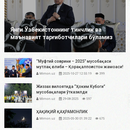
Янги Ўзбекистоннинг тинчлик ва
маънавият тарғиботчилари бўламиз
“Муфтий соврини – 2025” мусобақаси
мутлақ ғолиби – Қорақалпоғистон жамоаси!
Mimon.uz
2025-10-27 12:55:19
399
Жиззах вилоятида “Ҳоким Кубоги”
мусобақалари ўтказилди
Mimon.uz
29-08-2025
597
ҲАҚИҚИЙ ҚАҲРАМОНЛИК
Mimon.uz
2025-05-30 01:39:22
675