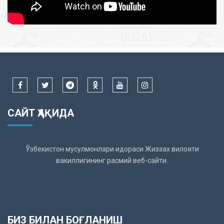
САЙТ ҲАҚИДА
Ўзбекистон мусулмонлари идораси Жиззах вилояти
вакиллигининг расмий веб-сайти.
БИЗ БИЛАН БОҒЛАНИШ