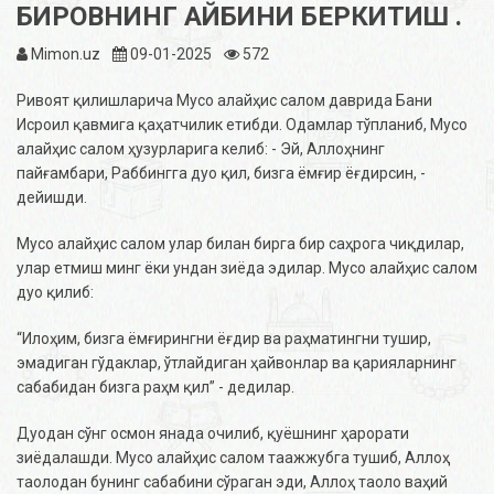
БИРОВНИНГ АЙБИНИ БЕРКИТИШ .
Mimon.uz
09-01-2025
572
Ривоят қилишларича Мусо алайҳис салом даврида Бани
Исроил қавмига қаҳатчилик етибди. Одамлар тўпланиб, Мусо
алайҳис салом ҳузурларига келиб: - Эй, Аллоҳнинг
пайғамбари, Раббингга дуо қил, бизга ёмғир ёғдирсин, -
дейишди.
Мусо алайҳис салом улар билан бирга бир саҳрога чиқдилар,
улар етмиш минг ёки ундан зиёда эдилар. Мусо алайҳис салом
дуо қилиб:
“Илоҳим, бизга ёмғирингни ёғдир ва раҳматингни тушир,
эмадиган гўдаклар, ўтлайдиган ҳайвонлар ва қарияларнинг
сабабидан бизга раҳм қил” - дедилар.
Дуодан сўнг осмон янада очилиб, қуёшнинг ҳарорати
зиёдалашди. Мусо алайҳис салом таажжубга тушиб, Аллоҳ
таолодан бунинг сабабини сўраган эди, Аллоҳ таоло ваҳий