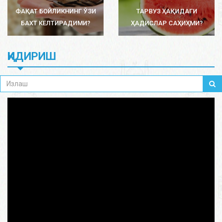
ФАҚАТ БОЙЛИКНИНГ ЎЗИ
ТАРВУЗ ҲАҚИДАГИ
БАХТ КЕЛТИРАДИМИ?
ҲАДИСЛАР САҲИҲМИ?
ҚИДИРИШ