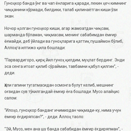
Гуноҳкор банда ўнг ва чап ёнларига қаради, лекин ҳеч кимнинг
чиққанини кўрмади, билдики, талаб қилинаётган киши ўзи
экан.
Ночор қолган гуноҳкор киши, агар жамоатдан чиқсам,
шарманда бўламан, чиқмасам, менинг сабабимдан ёмғир
ёғмайди, деб ўйлади ва гуноҳларига қаттиқ пушаймон бўлиб,
Аллоҳга илтижо қила бошлади:
“Парвардигоро, қирқ йил гуноҳ қилдим, муҳлат бердинг. Энди
эса сенга итоат қилиб сўрайман, тавбамни қабул қилгин”, -
деди.
Ҳали гапини тугатмасидан осмонга булут келиб, мешнинг
оғзидан сув тўкилгандай ёмғир ёға бошлади. Мусо алайҳис
салом:
“Илоҳо, гуноҳкор банданг ичимиздан чиқмади-ку, нима учун
ёмғир ёғдиряпсан?”, - деди. Аллоҳ таоло:
“Эй, Мусо, мен ана шу банда сабабидан ёмғир ёғдиряпман”, -