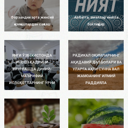
Фарзандни эрта жинсий
Албатта, амаллар ниятга
қизиқишлардан сақлаш
боғлиқдир
ЯНГИ ЎЗБЕКИСТОНДА
РАДИКАЛ ОҚИМЛАРНИНГ
ИНСОН ҚАДРИНИ
АҚИДАВИЙ ДАЪВОЛАРИ ВА
УЛУҒЛАШДА ДИНИЙ-
УЛАРГА АҲЛИ СУННА ВАЛ
МАЪРИФИЙ
ЖАМОАНИНГ ИЛМИЙ
ИСЛОҲОТЛАРНИНГ ЎРНИ
РАДДИЯЛА