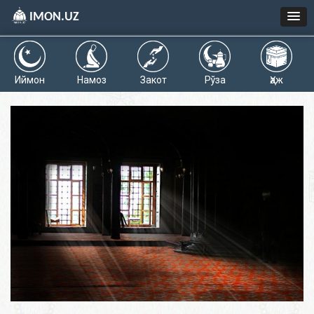
IMON.UZ
Иймон
Намоз
Закот
Рўза
Ҳаж