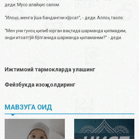
деди. Мусо алайҳис салом:
“Илоҳо, менга ўша бандангни кўрсат”, - деди. Аллоҳ таоло:
“Мен уни гуноҳ қилиб юрган вақтида шарманда қилмадим,
энди итоатгўй бўлганида шарманда қиламанми?” - деди.
Ижтимоий тармокларда улашинг
Фейзбукда изоҳ қолдиринг
МАВЗУГА ОИД