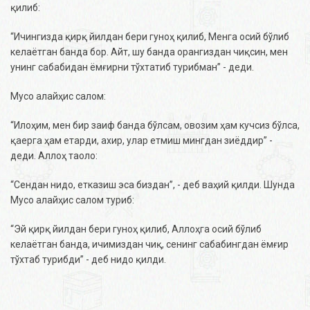
қилиб:
“Ичингизда қирқ йилдан бери гуноҳ қилиб, Менга осий бўлиб
келаётган банда бор. Айт, шу банда орангиздан чиқсин, мен
унинг сабабидан ёмғирни тўхтатиб турибман” - деди.
Мусо алайҳис салом:
“Илоҳим, мен бир заиф банда бўлсам, овозим ҳам кучсиз бўлса,
қаерга ҳам етарди, ахир, улар етмиш мингдан зиёддир” -
деди. Аллоҳ таоло:
“Сендан нидо, етказиш эса биздан”, - деб ваҳий қилди. Шунда
Мусо алайҳис салом туриб:
“Эй қирқ йилдан бери гуноҳ қилиб, Аллоҳга осий бўлиб
келаётган банда, ичимиздан чиқ, сенинг сабабингдан ёмғир
тўхтаб турибди” - деб нидо қилди.