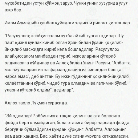
муҳабатидан устун қўймоқ зарур. Чунки унинг ҳузурида улуғ
ажр бор.
Имом Аҳмад ибн ҳанбал қуйидаги ҳадисни ривоят қилганлар:
"Расулуллоҳ алайҳиссалом хутба айтиб турган эдилар. Шу
пайт қизил кўйлак кийиб олган Ҳасан билан Ҳусайн қоқилиб-
йиқилиб масжидга кириб кела бошладилар. Расулуллоҳ
алайҳиссалом минбардан туриб, икковларини кўтариб
олдиларига қўйдилар ва Аллоҳ билан Унинг Расули: "Албатта,
мол-мулкларингиз ва фарзандларингиз синовдан бошқа
нарса эмас", деб айтган. Бу икки гўдакнинг қоқилиб-йиқилиб
келаётганини кўриб, чидаб тура олмадим ва гапимни бўлиб,
уларни кўтариб олдим", дедилар".
Аллоҳ таоло Луқмон сурасида:
"Эй одамлар! Роббингизга тақво қилинг ва ота боласига
фойда бера олмайдиган, бола отасига бирор нарсада фойда
бергувчи бўлмайдиган кундан қўрқинг. Албатта, Аллоҳнинг
ваъдаси ҳақдир. Бас, ҳаёти дунё сизни ғурурга кетказмасин.