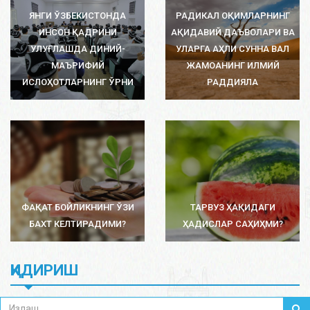
ЯНГИ ЎЗБЕКИСТОНДА
РАДИКАЛ ОҚИМЛАРНИНГ
ИНСОН ҚАДРИНИ
АҚИДАВИЙ ДАЪВОЛАРИ ВА
УЛУҒЛАШДА ДИНИЙ-
УЛАРГА АҲЛИ СУННА ВАЛ
МАЪРИФИЙ
ЖАМОАНИНГ ИЛМИЙ
ИСЛОҲОТЛАРНИНГ ЎРНИ
РАДДИЯЛА
ФАҚАТ БОЙЛИКНИНГ ЎЗИ
ТАРВУЗ ҲАҚИДАГИ
БАХТ КЕЛТИРАДИМИ?
ҲАДИСЛАР САҲИҲМИ?
ҚИДИРИШ