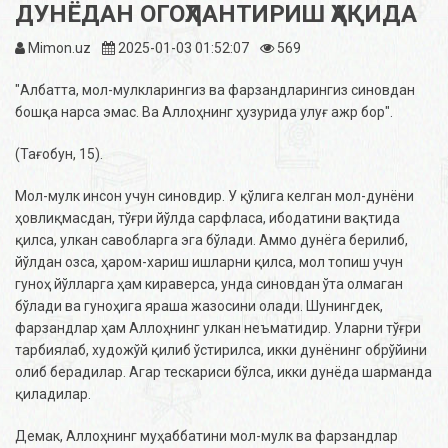
ДУНЁДАН ОГОҲЛАНТИРИШ ҲАҚИДА
Mimon.uz
2025-01-03 01:52:07
569
"Албатта, мол-мулкларингиз ва фарзандларингиз синовдан
бошқа нарса эмас. Ва Аллоҳнинг ҳузурида улуғ ажр бор".
(Тағобун, 15).
Мол-мулк инсон учун синовдир. У қўлига келган мол-дунёни
ҳовлиқмасдан, тўғри йўлда сарфласа, ибодатини вақтида
қилса, улкан савобларга эга бўлади. Аммо дунёга берилиб,
йўлдан озса, ҳаром-хариш ишларни қилса, мол топиш учун
гуноҳ йўлларга ҳам кираверса, унда синовдан ўта олмаган
бўлади ва гуноҳига яраша жазосини олади. Шунингдек,
фарзандлар ҳам Аллоҳнинг улкан неъматидир. Уларни тўғри
тарбиялаб, художўй қилиб ўстирилса, икки дунёнинг обрўйини
олиб берадилар. Агар тескариси бўлса, икки дунёда шарманда
қиладилар.
Демак, Аллоҳнинг муҳаббатини мол-мулк ва фарзандлар