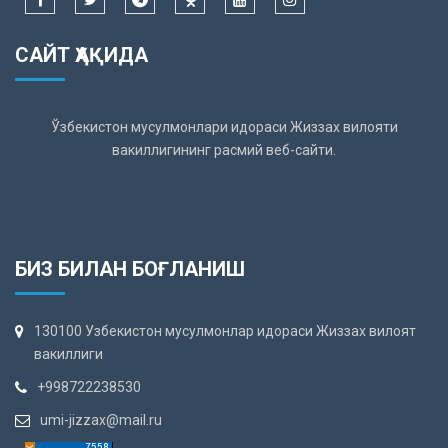
САЙТ ҲАҚИДА
Ўзбекистон мусулмонлари идораси Жиззах вилояти
вакиллигининг расмий веб-сайти.
БИЗ БИЛАН БОҒЛАНИШ
130100 Узбекистон мусулмонлар идораси Жиззах вилоят
вакиллиги
+998722238530
umi-jizzax@mail.ru