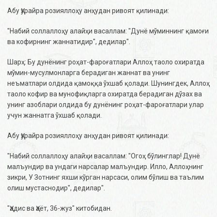
Абу Ҳурайра розияллоҳу анҳудан ривоят қилинади:
"Набий соллаллоҳу алайҳи васаллам: "Дунё мўминнинг қамоғи
ва кофирнинг жаннатидир", дедилар".
Шарҳ: Бу дунёнинг роҳат-фароғатлари Аллоҳ таоло охиратда
мўмин-мусулмонларга берадиган жаннат ва унинг
неъматлари олдида қамоққа ўхшаб қолади. Шунингдек, Аллоҳ
таоло кофир ва мунофиқларга охиратда берадиган дўзах ва
унинг азоблари олдида бу дунёнинг роҳат-фароғатлари улар
учун жаннатга ўхшаб қолади.
Абу Ҳурайра розияллоҳу анҳудан ривоят қилинади:
"Набий соллаллоҳу алайҳи васаллам: "Огоҳ бўлинглар! Дунё
малъундир ва ундаги нарсалар малъундир. Илло, Аллоҳнинг
зикри, У Зотнинг яхши кўрган нарсаси, олим бўлиш ва таълим
олиш мустаснодир", дедилар".
"Ҳадис ва Ҳаёт, 36-жуз" китобидан.