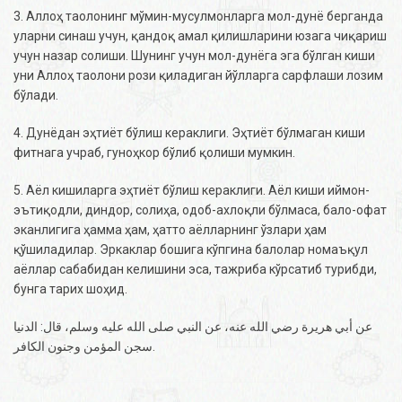
3. Аллоҳ таолонинг мўмин-мусулмонларга мол-дунё берганда
уларни синаш учун, қандоқ амал қилишларини юзага чиқариш
учун назар солиши. Шунинг учун мол-дунёга эга бўлган киши
уни Аллоҳ таолони рози қиладиган йўлларга сарфлаши лозим
бўлади.
4. Дунёдан эҳтиёт бўлиш кераклиги. Эҳтиёт бўлмаган киши
фитнага учраб, гуноҳкор бўлиб қолиши мумкин.
5. Аёл кишиларга эҳтиёт бўлиш кераклиги. Аёл киши иймон-
эътиқодли, диндор, солиҳа, одоб-ахлоқли бўлмаса, бало-офат
эканлигига ҳамма ҳам, ҳатто аёлларнинг ўзлари ҳам
қўшиладилар. Эркаклар бошига кўпгина балолар номаъқул
аёллар сабабидан келишини эса, тажриба кўрсатиб турибди,
бунга тарих шоҳид.
عن أبي هريرة رضي الله عنه، عن النبي صلى الله عليه وسلم، قال: الدنيا
سجن المؤمن وجنون الكافر.