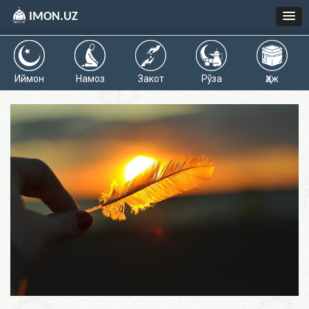
IMON.UZ
Иймон
Намоз
Закот
Рўза
Ҳаж