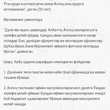
Ўта ғурурга кетказгувчи сизни Аллоҳ ила ғурурга
кетказмасин", деган (33-оят).
Муслимнинг ривоятида:
"Дунё ям-яшил, шириндир. Албатта, Аллоҳ сизларни унга
халифа қилиб қўядир. Қандоқ амал қилишингизга назар
соладир. Бас, дунёдан қўрқинглар ва аёллардан қўрқинглар.
Шубҳа йўқки, Бани Исроилнинг аввалги фитнаси аёлларда
бўлган", дейилган.
Шарҳ: Ушбу ҳадиси шарифдан олинадиган фойдалар:
1. Дунёнинг янги пишган мева каби гўзал кўринишда ва ширин
таъмли бўлиши.
2. Аллоҳ таолонинг мўмин-мусулмонларни мол-дунёга Ўзидан
халифа қилиб қўйиши. Бундан мўмин-мусулмонларнинг ичида
бой-бадавлат одамларнинг бўлиши аввалдан маълумлиги
келиб чиқади.