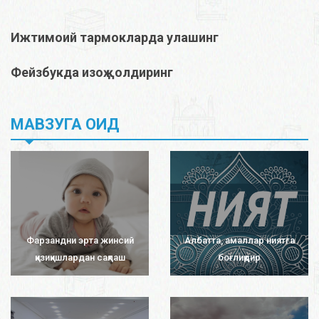
Ижтимоий тармокларда улашинг
Фейзбукда изоҳ қолдиринг
МАВЗУГА ОИД
Фарзандни эрта жинсий
Албатта, амаллар ниятга
қизиқишлардан сақлаш
боғлиқдир