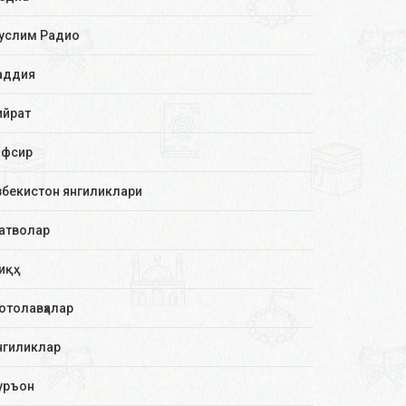
услим Радио
аддия
ийрат
афсир
збекистон янгиликлари
атволар
иқҳ
отолавҳалар
нгиликлар
уръон