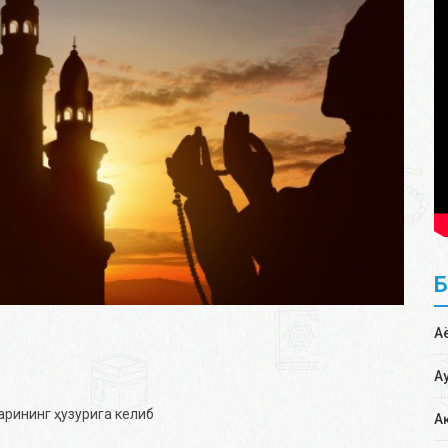
А
А
арининг ҳузурига келиб
А