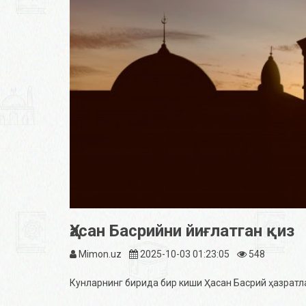
Ҳасан Басрийни йиғлатган қиз
Mimon.uz
2025-10-03 01:23:05
548
Кунларнинг бирида бир киши Ҳасан Басрий ҳазратл