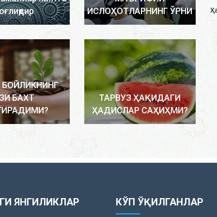
оғлиқдир
ИСЛОҲОТЛАРНИНГ ЎРНИ
Ҳ
 БОЙЛИКНИНГ
ЗИ БАХТ
ТАРВУЗ ҲАҚИДАГИ
ТИРАДИМИ?
ҲАДИСЛАР САҲИҲМИ?
ГИ ЯНГИЛИКЛАР
КЎП ЎҚИЛГАНЛАР