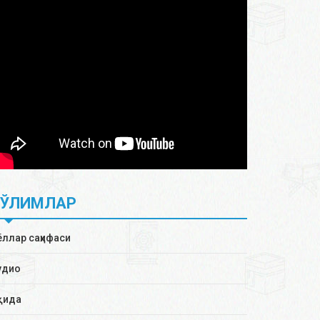
БЎЛИМЛАР
ёллар саҳифаси
удио
қида