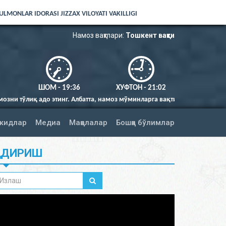
LMONLAR IDORASI JIZZAX VILOYATI VAKILLIGI
Намоз вақтлари:
Тошкент вақти
ШОМ - 19:36
ХУФТОН - 21:02
о этинг. Албатта, намоз мўминларга вақтида фарз қилингандир (Нисо су
жидлар
Медиа
Мақолалар
Бошқа бўлимлар
ИДИРИШ