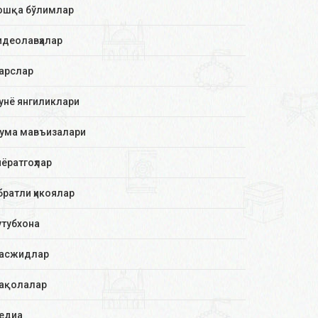
ошқа бўлимлар
идеолавҳалар
арслар
унё янгиликлари
ума мавъизалари
иёратгоҳлар
братли ҳикоялар
утубхона
асжидлар
ақолалар
едиа