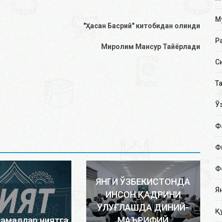
М
"Ҳасан Басрий" китобидан олинди
Р
Миролим Мансур Тайёрлади
С
Т
Ў
Ф
Ф
Ф
ЯНГИ ЎЗБЕКИСТОНДА
Я
ИНСОН ҚАДРИНИ
УЛУҒЛАШДА ДИНИЙ-
Қ
 амаллар ниятга
МАЪРИФИЙ