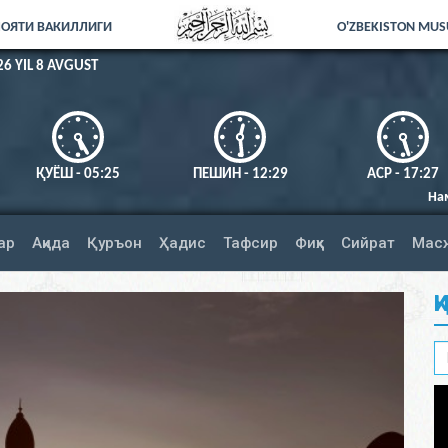
ЛОЯТИ ВАКИЛЛИГИ
O'ZBEKISTON MUSU
26 YIL 8 AVGUST
ҚУЁШ - 05:25
ПЕШИН - 12:29
АСР - 17:27
Намозни тўлиқ ад
ар
Ақида
Қуръон
Ҳадис
Тафсир
Фиқҳ
Сийрат
Мас
Қ