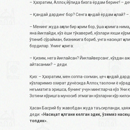
– Ҳазратим, Аллоҳ йўлида бизга ёрдам беринг! – д
– Қандай дардинг бор? Сенга қандай ёрдам қилай? –
– Менинг жуда ақлли бир қизим бор, ўша қизимга ним
яна йиғлайди, кўз ёши тўкавериб, кўзлари яхши кўрма
ўтиниб сўрайман, бизникига бориб, унга насиҳат қил
бордилар. Унинг қизига:
– Қизим, нега йиғлайсан? Йиғлайверсанг, кўздан аж
айтасанми? – деди.
Қиз: – Ҳазратим, мен соппа-соғман, ҳеч қандай дард
кўзларимиз охират дунёсида Аллоҳ таолони ё кўради
неъматига эришса, бунинг учун мингларча кўз Уни кў
Зотини кўришга муносиб этмаган кўзларни кўр килс
Ҳасан Басрий бу жавобдан жуда таъсирланди, ҳаяжо
деди: «
Насиҳат қилгани келган эдик, ўзимиз наси
топдик».