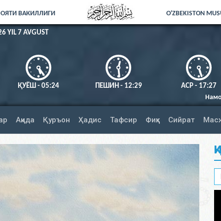
ЛОЯТИ ВАКИЛЛИГИ
O'ZBEKISTON MUSU
26 YIL 7 AVGUST
ҚУЁШ - 05:24
ПЕШИН - 12:29
АСР - 17:27
Намозни тўлиқ адо эт
ар
Ақида
Қуръон
Ҳадис
Тафсир
Фиқҳ
Сийрат
Мас
Қ