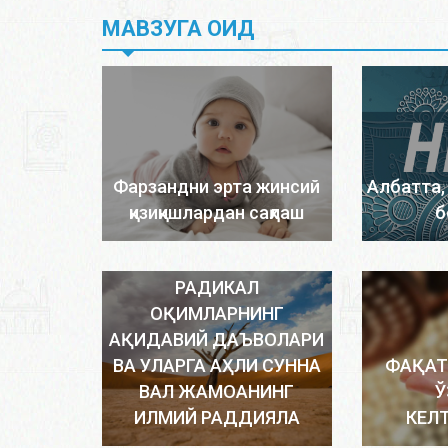
МАВЗУГА ОИД
Фарзандни эрта жинсий
Албатта,
қизиқишлардан сақлаш
б
РАДИКАЛ
ОҚИМЛАРНИНГ
АҚИДАВИЙ ДАЪВОЛАРИ
ВА УЛАРГА АҲЛИ СУННА
ФАҚАТ
ВАЛ ЖАМОАНИНГ
Ў
ИЛМИЙ РАДДИЯЛА
КЕЛ