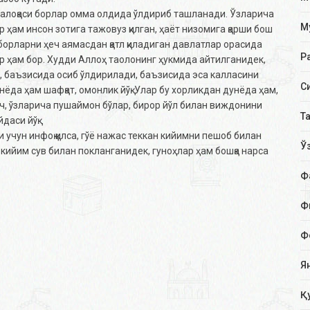
алоқаси борлар омма олдида ўлдириб ташланади. Ўзларича
М
ҳам инсон зотига тажовуз қилган, ҳаёт низомига қарши бош
борларни ҳеч аямасдан қатл қиладиган давлатлар орасида
Р
 ҳам бор. Худди Аллоҳ таолонинг ҳукмида айтилганидек,
 баъзисида осиб ўлдирилади, баъзисида эса калласини
С
нёда ҳам шафқат, омонлик йўқ. Улар бу хорликдан дунёда ҳам,
ач, ўзларича пушаймон бўлар, бирор йўл билан виждонини
Т
даси йўқ.
учун инфоқ қилса, гўё нажас теккан кийимни пешоб билан
Ў
кийим сув билан покланганидек, гуноҳлар ҳам бошқа нарса
Ф
Ф
Ф
Я
Қ