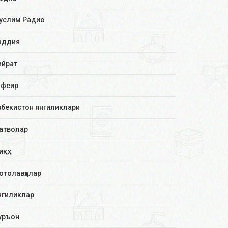
услим Радио
аддия
ийрат
афсир
збекистон янгиликлари
атволар
иқҳ
отолавҳалар
нгиликлар
уръон