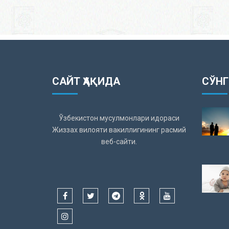
САЙТ ҲАҚИДА
СЎНГ
Ўзбекистон мусулмонлари идораси
Жиззах вилояти вакиллигининг расмий
веб-сайти.