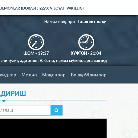
LMONLAR IDORASI JIZZAX VILOYATI VAKILLIGI
Намоз вақтлари:
Тошкент вақти
ШОМ - 19:37
ХУФТОН - 21:04
инг. Албатта, намоз мўминларга вақтида фарз қилингандир (Нисо сураси
жидлар
Медиа
Мақолалар
Бошқа бўлимлар
ИДИРИШ