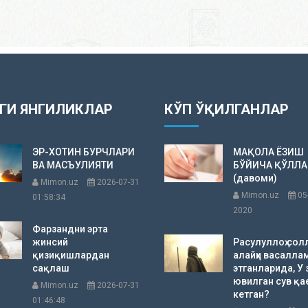
ГИ ЯНГИЛИКЛАР
КЎП ЎҚИЛГАНЛАР
ЭР-ХОТИН БУРЧЛАРИ
МАҚОЛА ЁЗИШ
ВА МАСЪУЛИЯТИ
БЎЙИЧА ҚЎЛЛ
(давоми)
Mimon.uz
2026-07-31
Mimon.uz
05
01:58:34
2020
Фарзандни эрта
жинсий
Расулуллоҳ сол
қизиқишлардан
алайҳи васалла
сақлаш
этганларида, У 
ювилган сув қа
Mimon.uz
2026-07-31
кетган?
01:46:48