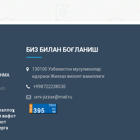
БИЗ БИЛАН БОҒЛАНИШ
130100 Узбекистон мусулмонлар
АНМА
идораси Жиззах вилоят вакиллиги
+998722238530
-07-
umi-jizzax@mail.ru
лаллоҳу
м вафот
зот
ерга