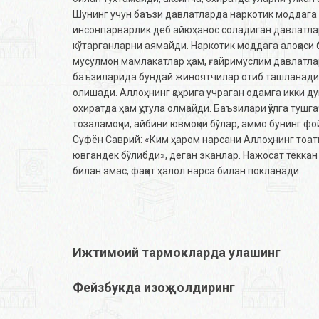
Шунинг учун баъзи давлатларда наркотик моддага 
инсонпарварлик деб айюҳанос соладиган давлатлар 
кўтарганларни аямайди. Наркотик моддага алоқаси 
мусулмон мамлакатлар ҳам, ғайримуслим давлатлар
баъзиларида бундай жиноятчилар отиб ташланади,
олишади. Аллоҳнинг қаҳрига учраган одамга икки ду
охиратда ҳам қутула олмайди. Баъзилари қўлга тушг
тозаламоқчи, айбини ювмоқчи бўлар, аммо бунинг фой
Суфён Саврий: «Ким ҳаром нарсани Аллоҳнинг тоати 
ювгандек бўлибди», деган эканлар. Нажосат теккан 
билан эмас, фақат ҳалол нарса билан покланади.
Ижтимоий тармокларда улашинг
Фейзбукда изоҳ қолдиринг