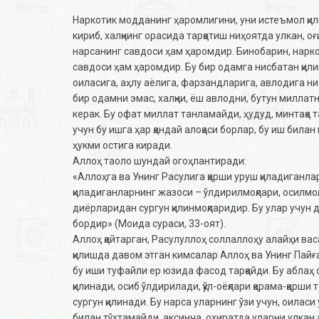
Наркотик модданинг ҳаромлигини, уни истеъмол қил
кириб, халқнинг орасида тарқатиш ниҳоятда улкан, о
нарсанинг савдоси ҳам ҳаромдир. Бинобарин, нарк
савдоси ҳам ҳаромдир. Бу бир одамга нисбатан қили
оиласига, аҳлу аёлига, фарзандларига, авлодига нис
бир одамни эмас, халқни, ёш авлодни, бутун миллат
керак. Бу офат миллат танламайди, ҳудуд, минтақа 
учун бу ишга ҳар қандай алоқаси борлар, бу иш била
ҳукми остига киради.
Аллоҳ таоло шундай огоҳлантиради:
«Аллоҳга ва Унинг Расулига қарши уруш қиладиганла
қиладиганларнинг жазоси – ўлдирилмоқлари, осилмоқл
диёрларидан сургун қилинмоқларидир. Бу улар учун
бордир» (Моида сураси, 33-оят).
Аллоҳ қайтарган, Расулуллоҳ соллаллоҳу алайҳи ва
қилишда давом этган кимсалар Аллоҳ ва Унинг Пайғ
бу иши туфайли ер юзида фасод тарқайди. Бу аблаҳ
қилинади, осиб ўлдирилади, қўл-оёқлари қарама-қар
сургун қилинади. Бу нарса уларнинг ўзи учун, оилас
билан тўхтамайди, аксинча, охиратда уларни улкан 