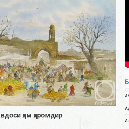
А
А
вдоси ҳам ҳаромдир
А