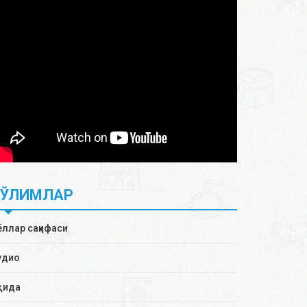
БЎЛИМЛАР
ёллар саҳифаси
удио
қида