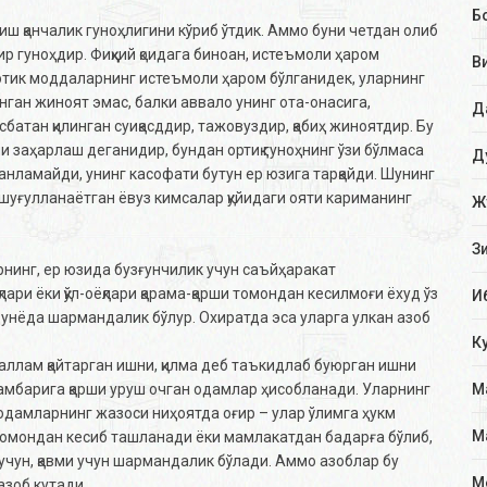
Б
иш қанчалик гуноҳлигини кўриб ўтдик. Аммо буни четдан олиб
ғир гуноҳдир. Фиқҳий қоидага биноан, истеъмоли ҳаром
В
отик моддаларнинг истеъмоли ҳаром бўлганидек, уларнинг
нган жиноят эмас, балки аввало унинг ота-онасига,
Д
батан қилинган суиқасддир, тажовуздир, қабиҳ жиноятдир. Бу
ни заҳарлаш деганидир, бундан ортиқ гуноҳнинг ўзи бўлмаса
Д
танламайди, унинг касофати бутун ер юзига тарқайди. Шунинг
н шуғулланаётган ёвуз кимсалар қуйидаги ояти кариманинг
Ж
З
рнинг, ер юзида бузғунчилик учун саъй­ҳаракат
ари ёки қўл-оёқлари қарама-қарши томондан кесилмоғи ёхуд ўз
И
 дунёда шармандалик бўлур. Охиратда эса уларга улкан азоб
К
саллам қайтарган ишни, қилма деб таъкидлаб буюрган ишни
амбарига қарши уруш очган одамлар ҳисобланади. Уларнинг
М
 одамларнинг жазоси ниҳоятда оғир – улар ўлимга ҳукм
М
ши томондан кесиб ташланади ёки мамлакатдан бадарға бўлиб,
и учун, қавми учун шармандалик бўлади. Аммо азоблар бу
М
азоб кутади.