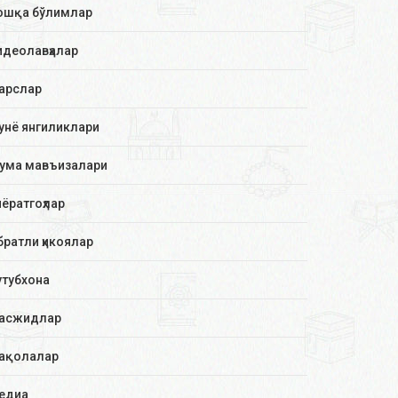
ошқа бўлимлар
идеолавҳалар
арслар
унё янгиликлари
ума мавъизалари
иёратгоҳлар
братли ҳикоялар
утубхона
асжидлар
ақолалар
едиа