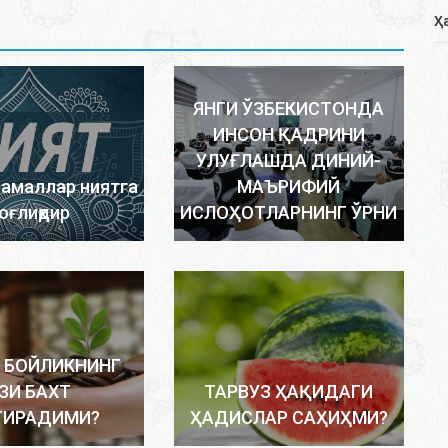
Ҳ
ЯНГИ ЎЗБЕКИСТОНДА
ИНСОН ҚАДРИНИ
УЛУҒЛАШДА ДИНИЙ-
 амаллар ниятга
МАЪРИФИЙ
оғлиқдир
ИСЛОҲОТЛАРНИНГ ЎРНИ
 БОЙЛИКНИНГ
ЗИ БАХТ
ТАРВУЗ ҲАҚИДАГИ
ТИРАДИМИ?
ҲАДИСЛАР САҲИҲМИ?