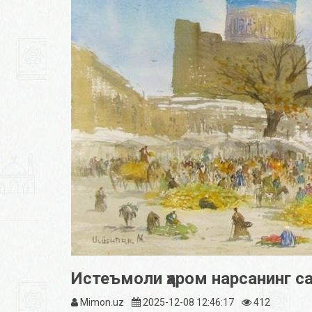
Истеъмoли ҳаром нарсанинг са
Mimon.uz
2025-12-08 12:46:17
412