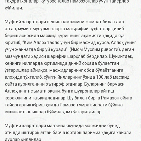
таҳоратхоналар, кутубхоналар намозхонлар учун тайёрлаб
қўйилди.
Муфтий ҳазратлари пешин намозиини жамоат билан адо
этгач, мўмин-мусулмонларга маърифий суҳбатлар қилиб
бериш асносида масжид қуришнинг аҳамияти ҳақида сўз
юритиб, “Ким Аллоҳ таоло учун бир масжид қурса, Аллоҳ унинг
учун жаннатда бир уй қуради”, (Имом Муслим ривояти), деган
мазмундаги ҳадиси шарифни шарҳлаб бердилар. Шунингдек,
кейинги йилларда юртимизда диний соҳада бўлаётган
ўзгаришлар айниқса, масжидларнинг обод бўлаётганига
алоҳида тўхталиб, сўнгги йилларнинг ўзида 100 лаб масжид
қайта қурилганини эътироф этдилар. Буларнинг барчаси
Аллоҳнинг неъмати экани, бунга шукроналар айтиш
кераклигини таъкидладилар. Шу билан бирга Рамазон ойига
тайёргарлик кўриш ҳамда Рамазон умра зиёрати бўйича
қилинаётган ишлар бўйича ҳам сўз юритдилар.
Муфтий ҳазратлари мавъиза якунида масжидни бунёд
этишда иштирок этган барча юртдошларимиз ҳақига хайрли
дуолар қилдилар.