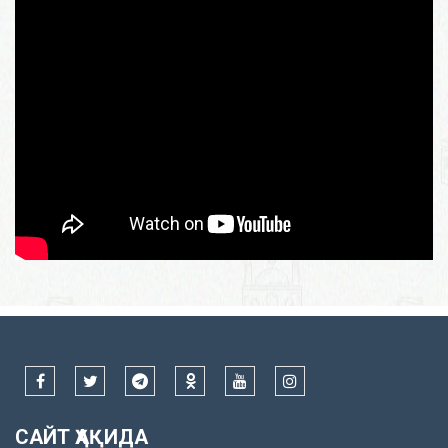
САЙТ ҲАҚИДА