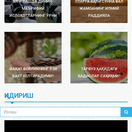
УЛУҒЛАШДА ДИНИЙ-
УЛАРГА АҲЛИ СУННА ВАЛ
МАЪРИФИЙ
ЖАМОАНИНГ ИЛМИЙ
ИСЛОҲОТЛАРНИНГ ЎРНИ
РАДДИЯЛА
ФАҚАТ БОЙЛИКНИНГ ЎЗИ
ТАРВУЗ ҲАҚИДАГИ
БАХТ КЕЛТИРАДИМИ?
ҲАДИСЛАР САҲИҲМИ?
ҚИДИРИШ