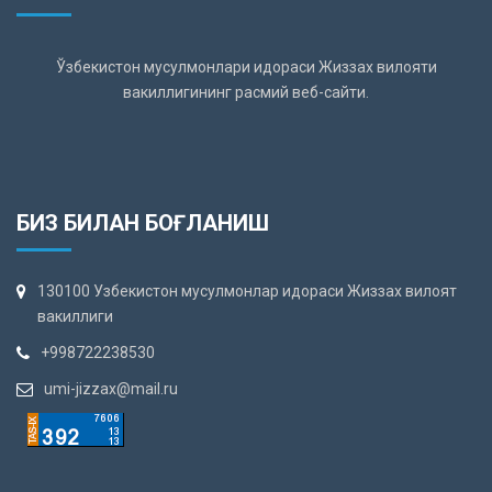
Ўзбекистон мусулмонлари идораси Жиззах вилояти
вакиллигининг расмий веб-сайти.
БИЗ БИЛАН БОҒЛАНИШ
130100 Узбекистон мусулмонлар идораси Жиззах вилоят
вакиллиги
+998722238530
umi-jizzax@mail.ru