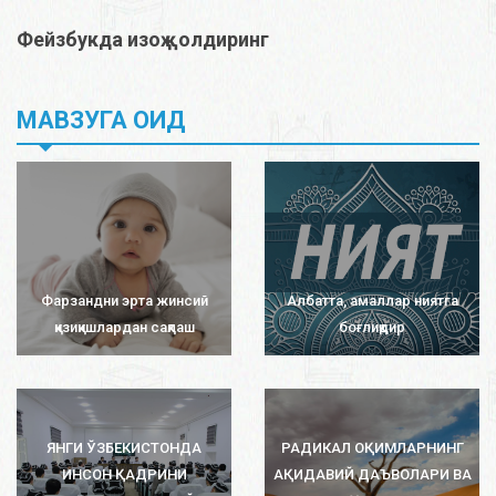
Фейзбукда изоҳ қолдиринг
МАВЗУГА ОИД
Фарзандни эрта жинсий
Албатта, амаллар ниятга
қизиқишлардан сақлаш
боғлиқдир
ЯНГИ ЎЗБЕКИСТОНДА
РАДИКАЛ ОҚИМЛАРНИНГ
ИНСОН ҚАДРИНИ
АҚИДАВИЙ ДАЪВОЛАРИ ВА