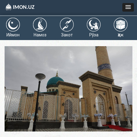
IMON.UZ
Иймон
Намоз
Закот
Рўза
Ҳаж