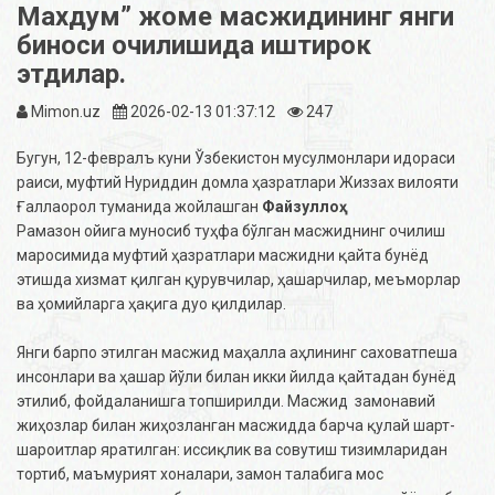
Махдум” жоме масжидининг янги
биноси очилишида иштирок
этдилар.
Mimon.uz
2026-02-13 01:37:12
247
Бугун, 12-февралъ куни Ўзбекистон мусулмонлари идораси
раиси, муфтий Нуриддин домла ҳазратлари Жиззах вилояти
Ғаллаорол туманидa жойлашган
Файзуллоҳ
Рамазон ойига муносиб туҳфа бўлган масжиднинг очилиш
маросимида муфтий ҳазратлари масжидни қайта бунёд
этишда хизмат қилган қурувчилар, ҳашарчилар, меъморлар
ва ҳомийларга ҳақига дуо қилдилар.
Янги барпо этилган масжид маҳалла аҳлининг саховатпеша
инсонлари ва ҳашар йўли билан икки йилда қайтадан бунёд
этилиб, фойдаланишга топширилди. Масжид замонавий
жиҳозлар билан жиҳозланган масжидда барча қулай шарт-
шароитлар яратилган: иссиқлик ва совутиш тизимларидан
тортиб, маъмурият хоналари, замон талабига мос