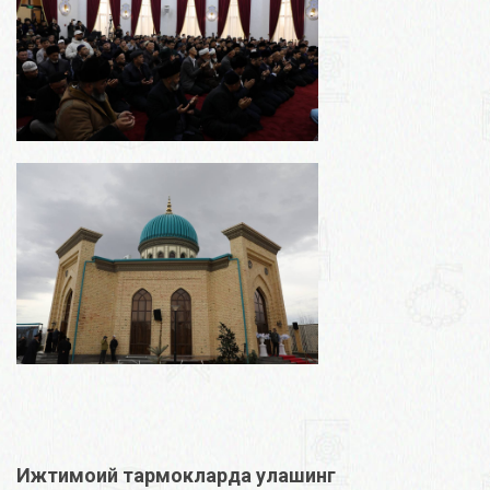
Ижтимоий тармокларда улашинг