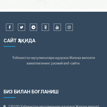
САЙТ ҲАҚИДА
Ўзбекистон мусулмонлари идораси Жиззах вилояти
вакиллигининг расмий веб-сайти.
БИЗ БИЛАН БОҒЛАНИШ
130100 Узбекистон мусулмонлар идораси Жиззах вилоят