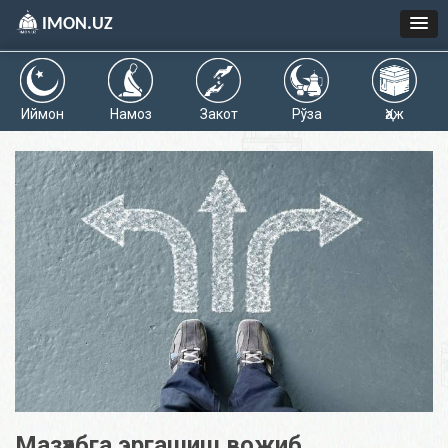
IMON.UZ
Иймон
Намоз
Закот
Рўза
Ҳаж
Мазҳабга эргашиш вожиб.