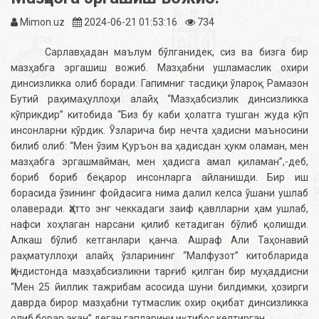
Mimon.uz
2024-06-21 01:53:16
734
Сарлавҳадан маълум бўлганидек, сиз ва бизга бир
мазҳабга эргашиш вожиб. Мазҳабни ушламаслик охири
динсизликка олиб боради. Гапимниг тасдиқи ўлароқ Рамазон
Бутий раҳимаҳуллоҳи алайҳ “Мазҳабсизлик динсизликка
кўприкдир” китобида “Биз бу каби ҳолатга тушган жуда кўп
инсонларни кўрдик. Ўзларича бир нечта ҳадисни маъносини
билиб олиб: “Мен ўзим Қуръон ва ҳадисдан ҳукм оламан, мен
мазҳабга эргашмайман, мен ҳадисга амал қиламан”,-деб,
бориб бориб беқарор инсонларга айланишди. Бир иш
борасида ўзининг фойдасига нима далил келса ўшани ушлаб
олаверади. Ҳатто энг чеккадаги заиф қавлларни ҳам ушлаб,
нафси хоҳлаган нарсани қилиб кетадиган бўлиб қолишди.
Алкаш бўлиб кетганлари қанча. Ашраф Али Таҳонавий
раҳматуллоҳи алайҳ ўзларининг “Малфузот” китобларида
Ҳиндистонда мазҳабсизликни тарғиб қилган бир муҳаддисни
“Мен 25 йиллик тажрибам асосида шуни билдимки, ҳозирги
даврда бирор мазҳабни тутмаслик охир оқибат динсизликка
олиб борар экан” деган гапларини иқтибос келтирган.