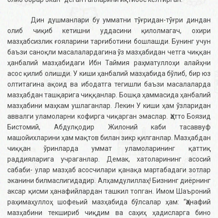
Дин душманлари бу умматни тўғридан-тўғри диндан
олиб чиқиб кетишни уддасини қилолмагач, охири
мазҳабсизлик ғояларини тарғиботини бошлашди. Бунинг учун
баъзи саноқли масалалардагина ўз мазҳабидан четга чиққан
ҳанбалий мазҳабидаги Ибн Таймия раҳматуллоҳи алайҳни
асос қилиб олишди. У киши ҳанбалий мазҳабида бўлиб, бир юз
олтитагина ақоид ва ибодатга тегишли баъзи масалаларда
мазҳабдан ташқарига чиққанлар. Бошқа ҳаммасида ҳанбалий
мазҳабини маҳкам ушлаганлар. Лекин У киши ҳам ўзларидан
аввалги уламоларни кофирга чиқарган эмаслар. Ҳатто Боязид
Бистомий, Абдулқодир Жилоний каби тасаввуф
машойихларини ҳам мақтов билан зикр қилганлар. Мазҳабдан
чиққан ўринларда уммат уламоларининг қаттиқ
раддияларига учраганлар. Демак, хатоларининг асосий
сабаби- улар мазҳаб асосчилари қанақа мартабадаги зотлар
эканини билмаслигидадир. Алҳамдулиллаҳ! Бизнинг диёрнинг
аксар қисми ҳанафийлардан ташкил топган. Имом Шаъроний
раҳимаҳуллоҳ шофеьий мазҳабида бўлсалар ҳам: “Ҳанафий
мазҳабини текшириб чиқдим ва саҳиҳ ҳадисларга бино