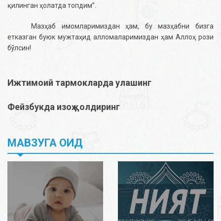
қилинган ҳолатда топдим”.
Мазҳаб имомларимиздан ҳам, бу мазҳабни бизга
етказган буюк мужтаҳид алломаларимиздан ҳам Аллоҳ рози
бўлсин!
Ижтимоий тармокларда улашинг
Фейзбукда изоҳ қолдиринг
МАВЗУГА ОИД