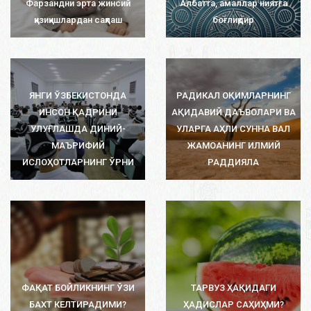
Фарзандни эрта жинсий
Албатта, амаллар ниятга
қизиқишлардан сақлаш
боғлиқдир
ЯНГИ ЎЗБЕКИСТОНДА
РАДИКАЛ ОҚИМЛАРНИНГ
ИНСОН ҚАДРИНИ
АҚИДАВИЙ ДАЪВОЛАРИ ВА
УЛУҒЛАШДА ДИНИЙ-
УЛАРГА АҲЛИ СУННА ВАЛ
МАЪРИФИЙ
ЖАМОАНИНГ ИЛМИЙ
ИСЛОҲОТЛАРНИНГ ЎРНИ
РАДДИЯЛА
ФАҚАТ БОЙЛИКНИНГ ЎЗИ
ТАРВУЗ ҲАҚИДАГИ
БАХТ КЕЛТИРАДИМИ?
ҲАДИСЛАР САҲИҲМИ?