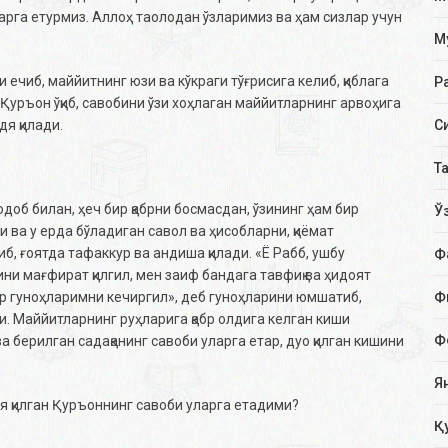
арга етурмиз. Aллоҳ таолодан ўзларимиз ва ҳам сизлар учун
М
и ечиб, маййитнинг юзи ва кўкраги тўғрисига келиб, қиблага
Р
ча Қуръон ўқиб, савобини ўзи хоҳлаган маййитларнинг арвоҳига
я қилади.
С
Т
доб билан, ҳеч бир қабрни босмасдан, ўзининг ҳам бир
Ў
 ва у ерда бўладиган савол ва ҳисобларни, қиёмат
, ғоятда тафаккур ва андиша қилади. «Ё Рабб, ушбу
Ф
ни мағфират қилгил, мен заиф бандага тавфиқ ва ҳидоят
бор гуноҳларимни кечиргил», деб гуноҳларини юмшатиб,
Ф
ди. Маййитларнинг руҳларига қабр олдига келган киши
Ф
а берилган садақанинг савоби уларга етар, дуо қилган кишини
Я
я қилган Қуръоннинг савоби уларга етадими?
Қ