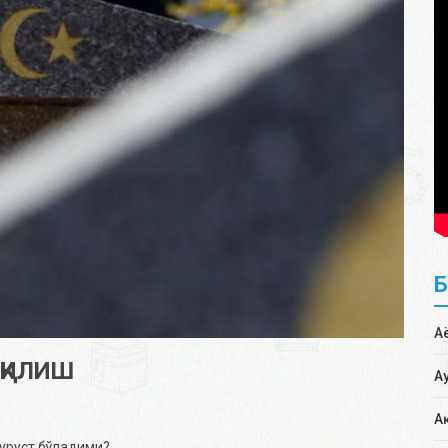
А
 ҚИЛИШ
А
А
дуруст бўладими?