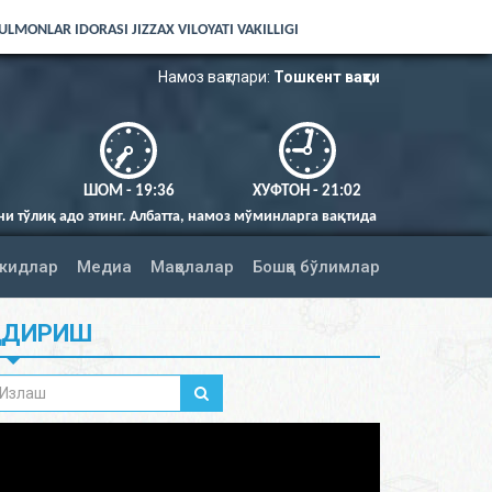
LMONLAR IDORASI JIZZAX VILOYATI VAKILLIGI
Намоз вақтлари:
Тошкент вақти
ШОМ - 19:36
ХУФТОН - 21:02
 Албатта, намоз мўминларга вақтида фарз қилингандир (Нисо сураси 103
жидлар
Медиа
Мақолалар
Бошқа бўлимлар
ИДИРИШ