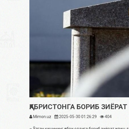
ҚАБРИСТОНГА БОРИБ ЗИЁРАТ
Mimon.uz
2025-05-30 01:26:29
404
– Ўлган кишининг қабри олдига бориб зиёрат қилиш 