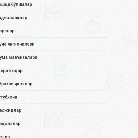
ошқа бўлимлар
идеолавҳалар
арслар
унё янгиликлари
ума мавъизалари
иёратгоҳлар
братли ҳикоялар
утубхона
асжидлар
ақолалар
едиа