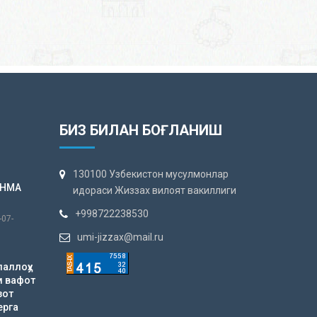
БИЗ БИЛАН БОҒЛАНИШ
130100 Узбекистон мусулмонлар
АНМА
идораси Жиззах вилоят вакиллиги
+998722238530
-07-
umi-jizzax@mail.ru
лаллоҳу
м вафот
зот
ерга