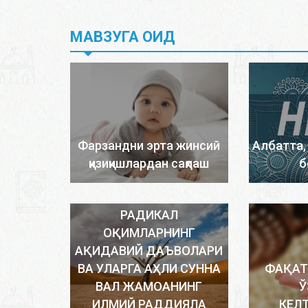
МАВЗУГА ОИД
Фарзандни эрта жинсий
Албатта,
қизиқишлардан сақлаш
б
РАДИКАЛ
ОҚИМЛАРНИНГ
АҚИДАВИЙ ДАЪВОЛАРИ
ВА УЛАРГА АҲЛИ СУННА
ФАҚАТ
ВАЛ ЖАМОАНИНГ
Ў
ИЛМИЙ РАДДИЯЛА
КЕЛ