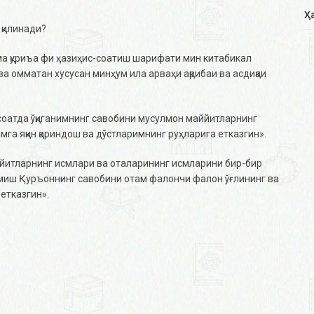
Ҳ
 қилинади?
ма қуриъа фи ҳазиҳис-соатиш шарифати мин китабикал
 омматан хусусан минҳум ила арваҳи ақрибаи ва асдиқаи
соатда ўқиганимнинг савобини мусулмон маййитларнинг
зимга яқин қариндош ва дўстларимнинг руҳларига етказгин».
маййитларнинг исмлари ва оталарининг исмларини бир-бир
ўқилмиш Қуръоннинг савобини отам фалончи фалон ўғлининг ва
етказгин».