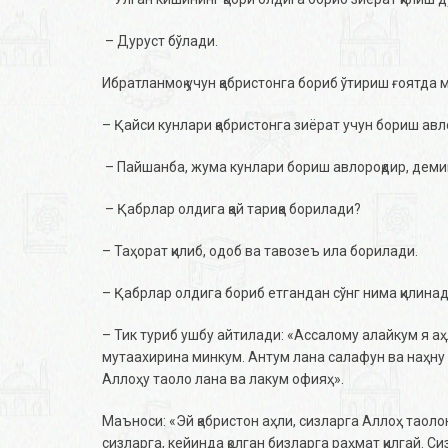
– Дуруст бўлади.
Ибратланмоқ учун қабристонга бориб ўтириш ғоятда
– Қайси кунлари қабристонга зиёрат учун бориш авл
– Пайшанба, жума кунлари бориш авлороқдир, дем
– Қабрлар олдига қай тариқа борилади?
– Таҳорат қилиб, одоб ва тавозеъ ила борилади.
– Қабрлар олдига бориб етгандан сўнг нима қилина
– Тик туриб ушбу айтилади: «Aссалому алайкум я а
мутаахирина минкум. Aнтум лана салафун ва наҳну 
Aллоҳу таоло лана ва лакум офияҳ».
Маъноси: «Эй қабристон аҳли, сизларга Aллоҳ таоло
сизларга, кейинда қолган бизларга раҳмат қилгай. С