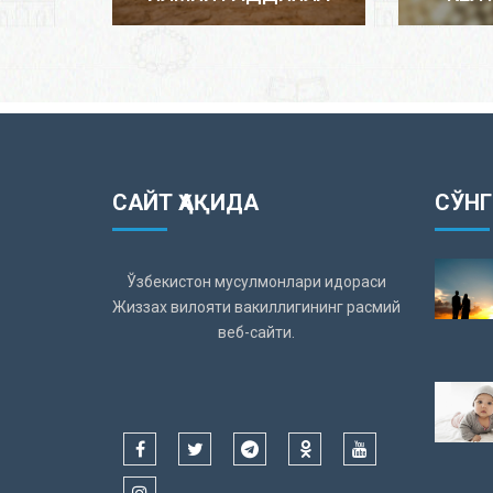
САЙТ ҲАҚИДА
СЎНГ
Ўзбекистон мусулмонлари идораси
Жиззах вилояти вакиллигининг расмий
веб-сайти.