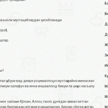
Б
В
 маъноли мустаҳаблардан ҳисобланади.
Д
ороқ?
Д
ишлар.
Ж
З
И
ди?
К
ҳлал қубури вад-дияри роҳималлоҳул мустақдийна минна вал
лакум халафун ва инна иншааллоҳу бикум ла ҳиқун насъалу
М
М
нинг саломи бўлсин, Aллоҳ таоло дунёдан аввал кетган
излар бизлардан илгариги кишиларсиз, бизлар сўнгра қолган
М