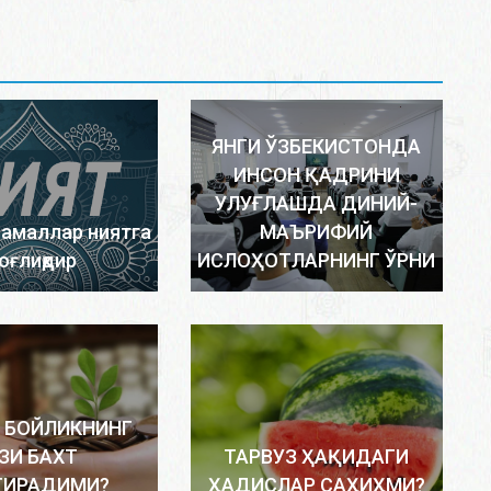
ЯНГИ ЎЗБЕКИСТОНДА
ИНСОН ҚАДРИНИ
УЛУҒЛАШДА ДИНИЙ-
 амаллар ниятга
МАЪРИФИЙ
оғлиқдир
ИСЛОҲОТЛАРНИНГ ЎРНИ
 БОЙЛИКНИНГ
ЗИ БАХТ
ТАРВУЗ ҲАҚИДАГИ
ТИРАДИМИ?
ҲАДИСЛАР САҲИҲМИ?