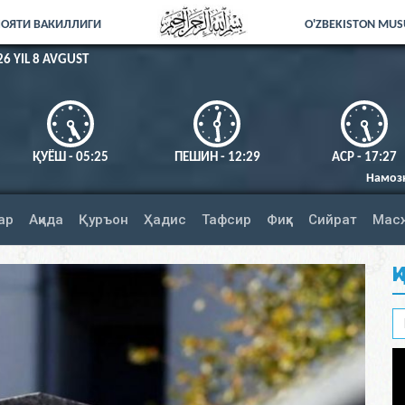
ЛОЯТИ ВАКИЛЛИГИ
O'ZBEKISTON MUSU
26 YIL 8 AVGUST
ҚУЁШ - 05:25
ПЕШИН - 12:29
АСР - 17:27
Намозни тўлиқ адо этинг.
ар
Ақида
Қуръон
Ҳадис
Тафсир
Фиқҳ
Сийрат
Мас
Қ