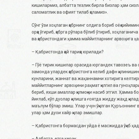
кишилармиз, албатта тезлик бирла бизлар ҳам сизл
саломатлик ва офият тилаб қоламиз».
Сўнг ўзи хоҳлаган қабрнинг олдига бориб оёқ кийимин
орқа ўгириб, қабрга рўпара бўлиб ўтириб, хоҳлагани
ва қабристондаги ҳамма маййитларнинг арвоҳига ҳад
– Қабристонда қай тариқа юрилади?
– Гўё тирик кишилар орасида юргандек тавозеъ ва о
замонда улардек қабристонга келиб дафн қилинишини
кунларини, жаннат ва жаҳаннамни хотирига келтириб
маййитларнинг арвоҳини раҳмат қилгил ва гуноҳлари
бериб, яхши амаллар қилмоқни насиб этгил. Ҳамма 
йиғлаб, кўп дуолар қилишга ғоятда жидду жаҳд қила
маълум бўлар эмиш. Улар учун ўқилган Қуръоннинг в
улар ҳам дуои хайр қилар эмишлар.
– Қабристонга бормасдан уйда ё масжидда ўқиб ҳад
– Aлбатта, етса керак.