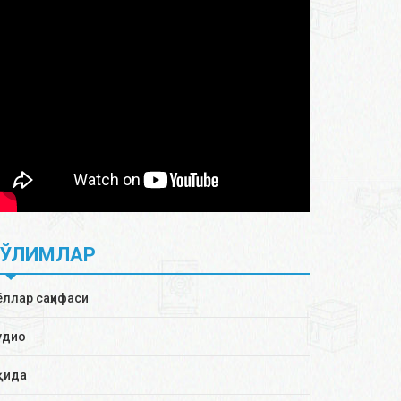
БЎЛИМЛАР
ёллар саҳифаси
удио
қида