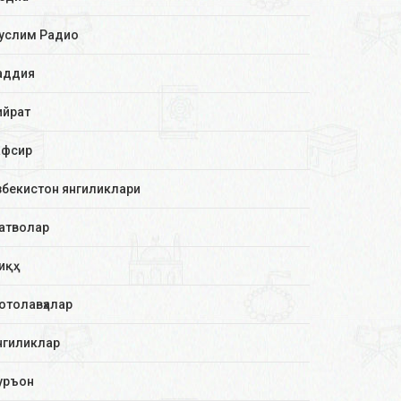
услим Радио
аддия
ийрат
афсир
збекистон янгиликлари
атволар
иқҳ
отолавҳалар
нгиликлар
уръон