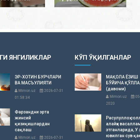
ГИ ЯНГИЛИКЛАР
КЎП ЎҚИЛГАНЛАР
ЭР-ХОТИН БУРЧЛАРИ
МАҚОЛА ЁЗИШ
ВА МАСЪУЛИЯТИ
БЎЙИЧА ҚЎЛЛ
(давоми)
Mimon.uz
2026-07-31
Mimon.uz
05
01:58:34
2020
Фарзандни эрта
жинсий
Расулуллоҳ сол
қизиқишлардан
алайҳи васалла
сақлаш
этганларида, У 
ювилган сув қа
Mimon.uz
2026-07-31