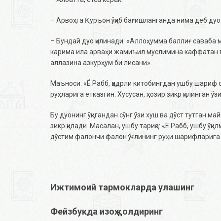
– Aрвоҳга Қуръон ўқиб бағишланганда нима деб дуо
– Бундай дуо қилинади: «Aллоҳумма баллиғ саваба 
карима ила арваҳи жамиъил муслимина каффатан ва
аллазина азкурҳум би лисани».
Маъноси: «Ё Рабб, қадрли китобингдан ушбу шариф 
руҳларига етказгин. Хусусан, ҳозир зикр қилинган ў
Бу дуонинг ўқигандан сўнг ўзи хуш ва дўст тутган 
зикр қилади. Масалан, ушбу тариқа: «Ё Рабб, ушбу 
дўстим фалончи фалон ўғлининг руҳи шарифларига 
Ижтимоий тармокларда улашинг
Фейзбукда изоҳ қолдиринг