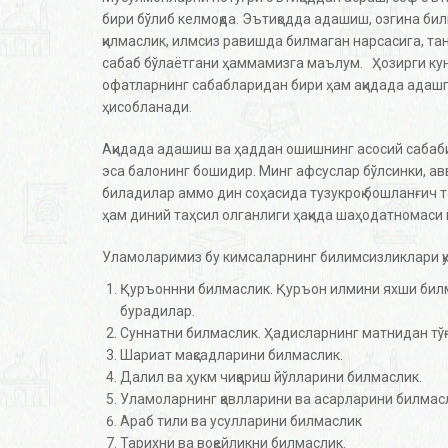
бири бўлиб келмоқда. Эътиқодда адашиш, озгина бил
қилмаслик, илмсиз равишда билмаган нарсасига, т
сабаб бўлаётгани ҳаммамизга маълум. Ҳозирги кун
офатларнинг сабабларидан бири ҳам ақидада адашг
ҳисобланади.
Ақидада адашиш ва ҳаддан ошишнинг асосий сабаб
эса балонинг бошидир. Минг афсуслар бўлсинки, ав
биладилар аммо дин соҳасида тузукроқ бошланғич 
ҳам диний таҳсил олганлиги ҳақида шаҳодатномаси й
Уламоларимиз бу кимсаларнинг билимсизликлари қ
Қуръоннни билмаслик. Қуръон илмини яхши билм
бурадилар.
Суннатни билмаслик. Ҳадисларнинг матнидан тўғ
Шариат мақсадларини билмаслик.
Далил ва ҳукм чиқариш йўлларини билмаслик.
Уламоларнинг қавлларини ва асарларини билмас
Араб тили ва усулларини билмаслик
Тарихни ва воқейликни билмаслик.