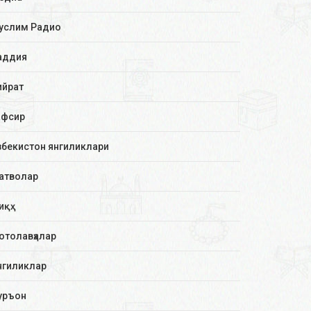
услим Радио
аддия
ийрат
афсир
збекистон янгиликлари
атволар
иқҳ
отолавҳалар
нгиликлар
уръон