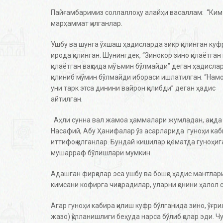
Пайғамбаримиз соллаллоҳу алайҳи васаллам: “Ким Ал
марҳаммат қилганлар.
Ушбу ва шунга ўхшаш ҳадисларда зикр қилинган куф
ирода қилинган. Шунингдек, “Зинокор зино қилаётган в
қилаётган вақтида мўъмин бўлмайди” деган ҳадисла
қилиниб мўмин бўлмайди ибораси ишлатилган. “Намоз 
уни тарк этса динини вайрон қилибди” деган ҳадис 
айтилган.
Аҳли сунна вал жамоа ҳаммалари жумладан, ақид
Насафий, Абу Ҳанифалар ўз асарларида гуноҳи каби
иттифоқ қилганлар. Бундай кишилар қиёматда гуноҳи
мушарраф бўлишлари мумкин.
Адашган фирқалар эса ушбу ва бошқа ҳадис мантлар
кимсани кофирга чиқарадилар, уларни қонини ҳалол 
Агар гуноҳи кабира қилиш куфр бўлганида зино, ўғр
жазо) қўлланишлиги беҳуда нарса бўлиб қолар эди. 