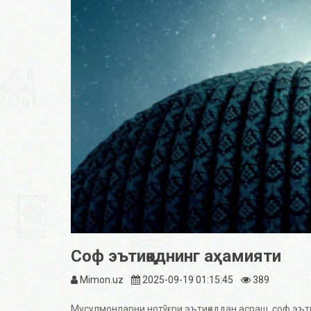
Соф эътиқоднинг аҳамияти
Mimon.uz
2025-09-19 01:15:45
389
Мусулмонларни нотўғри эътиқоддан асраш, соф эъти