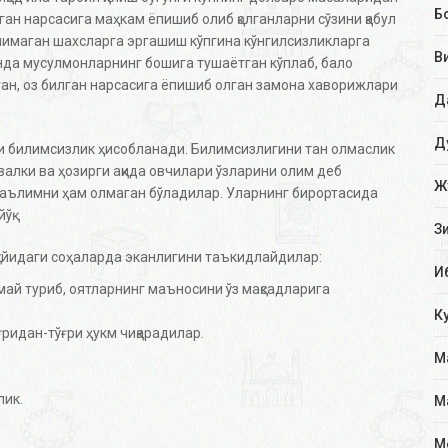
Б
ган нарсасига маҳкам ёпишиб олиб қолганларни сўзини қабул
анимаган шахсларга эргашиш кўпгина кўнгилсизликларга
В
да мусулмонларнинг бошига тушаётган кўплаб, бало
ан, оз билган нарсасига ёпишиб олган замона хаворижлари
Д
Д
и билимсизлик ҳисобланади. Билимсизлигини тан олмаслик
валки ва ҳозирги ақида овчилари ўзларини олим деб
Ж
таълимни ҳам олмаган бўладилар. Уларнинг бирортасида
ўқ.
З
уйидаги соҳаларда эканлигини таъкидлайдилар:
И
ай туриб, оятларнинг маъносини ўз мақсадларига
К
ридан-тўғри ҳукм чиқарадилар.
М
лик.
М
М