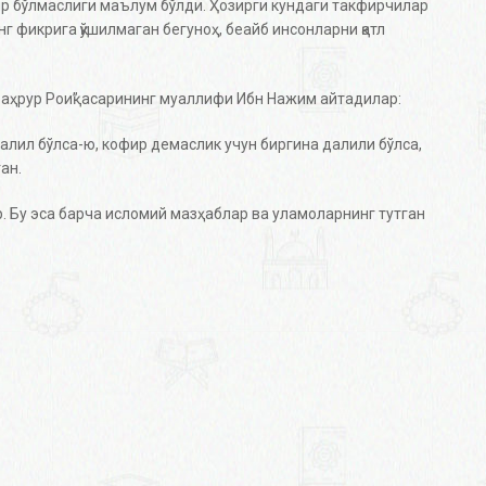
ир бўлмаслиги маълум бўлди. Ҳозирги кундаги такфирчилар
нг фикрига қўшилмаган бегуноҳ, беайб инсонларни қатл
аҳрур Роиқ” асарининг муаллифи Ибн Нажим айтадилар:
 далил бўлса-ю, кофир демаслик учун биргина далили бўлса,
ган.
. Бу эса барча исломий мазҳаблар ва уламоларнинг тутган