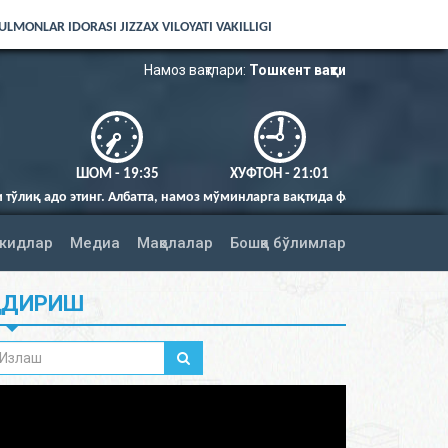
LMONLAR IDORASI JIZZAX VILOYATI VAKILLIGI
Намоз вақтлари:
Тошкент вақти
ШОМ - 19:35
ХУФТОН - 21:01
 намоз мўминларга вақтида фарз қилингандир (Нисо сураси 103-оят)
жидлар
Медиа
Мақолалар
Бошқа бўлимлар
ИДИРИШ