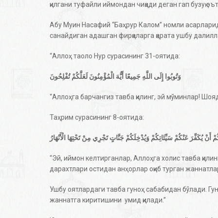
қилгани туфайли иймондан чиқади деган гап бузуқ эъ
Абу Муин Насафий “Баҳрур Калом” номли асарларида
санайдиган адашган фирқаларга қарата ушбу далил
“Аллоҳ таоло Нур сурасининг 31-оятида:
وَتُوبُوا إِلَى اللَّهِ جَمِيعًا أَيُّهَ الْمُؤْمِنُونَ لَعَلَّكُمْ تُفْلِحُونَ
“Аллоҳга барчангиз тавба қилинг, эй мўминлар! Шоя
Таҳрим сурасининг 8-оятида:
ْ أَنْ يُكَفِّرَ عَنْكُمْ سَيِّئَاتِكُمْ وَيُدْخِلَكُمْ جَنَّاتٍ تَجْرِي مِنْ تَحْتِهَا الْأَنْهَارُ
“Эй, иймон келтирганлар, Аллоҳга холис тавба қил
дарахтлари остидан анҳорлар оқиб турган жаннатлар
Ушбу оятлардаги тавба гуноҳ сабабидан бўлади. Гун
жаннатга киритишини умид қилади.”