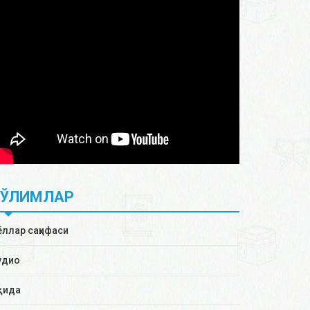
БЎЛИМЛАР
ёллар саҳифаси
удио
қида