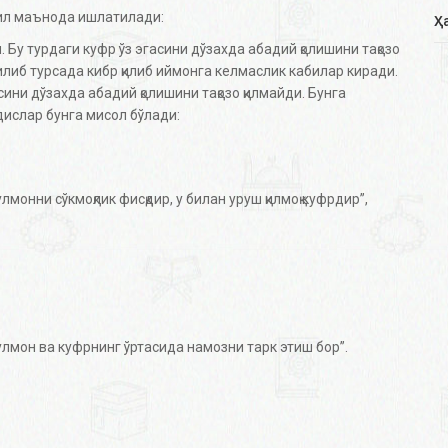
хил маънода ишлатилади:
Ҳ
 Бу турдаги куфр ўз эгасини дўзахда абадий қолишини тақозо
билиб турсада кибр қилиб иймонга келмаслик кабилар киради.
сини дўзахда абадий қолишини тақозо қилмайди. Бунга
дислар бунга мисол бўлади:
онни сўкмоқлик фисқдир, у билан уруш қилмоқ куфрдир”,
лмон ва куфрнинг ўртасида намозни тарк этиш бор”.