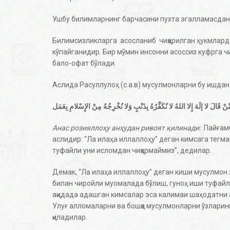
Ушбу билимларнинг барчасини пухта эгалламасдан тур
Билимсизликларга асосланиб чиқарилган ҳукмларда
кўпайганидир. Бир мўмин инсонни асоссиз куфрга ч
бало-офат бўлади.
Аслида Расуллулоҳ (с.а.в) мусулмонларни бу ишдан қ
ْ قَالَ لا إلَهَ إِلا اللهُ لا نُكَفِّرُهُ بِذَنْبٍ وَلا نُخْرِجُهُ مِنْ الإِسْلامِ بِعَمَل
Анас розияллоҳу анҳудан ривоят қилинади:
Пайғам
аслидир: “Ла илаҳа иллаллоҳу” деган кимсага тегма
туфайли уни исломдан чиқармаймиз”, дедилар.
Демак, “Ла илаҳа иллаллоҳу” деган киши мусулмон 
билан чиройли муомалада бўлиш, гуноҳ иши туфайл
ақидада адашган кимсалар эса калимаи шаҳодатни а
Улуғ алломаларни ва бошқа мусулмонларни ўзларини
қиладилар.