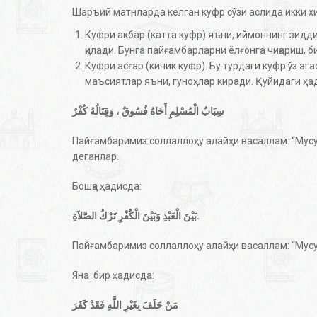
Шаръий матнларда келган куфр сўзи аслида икки 
Куфри акбар (катта куфр) яъни, иймоннинг зидди.
қилади. Бунга пайғамбарларни ёлғонга чиқариш, 
Куфри асғар (кичик куфр). Бу турдаги куфр ўз эга
маъсиятлар яъни, гуноҳлар киради. Қуйидаги ҳа
سِبَابُ الْمُسْلِمِ أَخَاهُ فُسُوقٌ ، وَقِتَالُهُ كُفْرٌ
Пайғамбаримиз соллаллоҳу алайҳи васаллам: “Мусулм
деганлар.
Бошқа ҳадисда:
بَيْنَ الْعَبْدِ وَبَيْنَ الْكُفْرِ تَرْكُ الصَّلاَةِ.
Пайғамбаримиз соллаллоҳу алайҳи васаллам: “Мусу
Яна бир ҳадисда:
مَنْ حَلَفَ بِغَيْرِ اللَّهِ فَقَدْ كَفَرَ