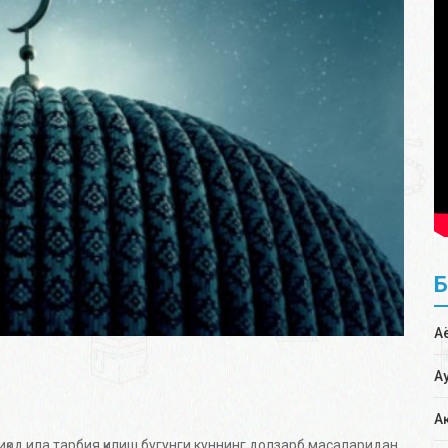
А
А
А
қод ила тарбия қилиш бугунги куннинг долзарб масаларидан