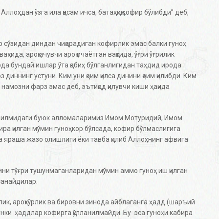
лоҳдан ўзга ила қасам ичса, батаҳқиқ кофир бўлибди” деб,
р сўзидан диндан чиқарадиган кофирлик эмас балки гуноҳ
ақтида, ароқ ичувчи ароқ ичаётган вақтида, ўғри ўғрилик
рда бундай ишлар ўта қабиҳ бўлганлигидан таҳдид ирода
диннинг устуни. Ким уни қоим қилса динини қоим қилибди. Ким
намозни фарз эмас деб, эътиқод қилувчи киши ҳақида
а илмидаги буюк алломаларимиз Имом Мотуридий, Имом
ра қилган мўмин гуноҳкор бўлсада, кофир бўлмаслигига
га яраша жазо олишлиги ёки тавба қилиб Аллоҳнинг афвига
ини тўғри тушунмаганларидан мўмин аммо гуноҳ иш қилган
санайдилар.
илик, ароқхўрлик ва бировни зинода айблаганга ҳадд (шаръий
Чунки ҳаддлар кофирга қўлланилмайди. Бу эса гуноҳи кабира