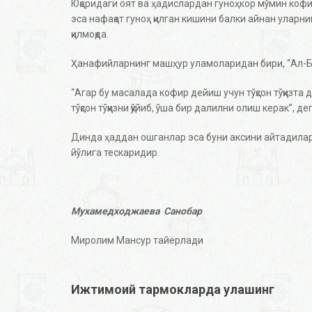
Юқоридаги оят ва ҳадислардан гуноҳкор мўмин коф
эса нафақат гуноҳ қилган кишини балки айнан уларни
қилмоқда.
Ҳанафийларнинг машҳур уламоларидан бири, “Ал-Б
“Агар бу масалада кофир дейиш учун тўқсон тўққизта
тўқсон тўққизни қўйиб, ўша бир далилни олиш керак”, де
Динда ҳаддан ошганлар эса буни аксини айтадилар
йўлига тескаридир.
Мухамедходжаева Санобар
Миролим Мансур тайёрлади
Ижтимоий тармокларда улашинг