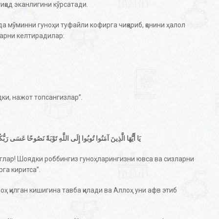
тиқод эканлигини кўрсатади.
 мўминни гуноҳи туфайли кофирга чиқариб, қонини ҳалол
ларни келтирадилар:
дки, нажот топсангизлар”.
يَا أَيُّهَا الَّذِينَ آمَنُوا تُوبُوا إِلَى اللَّهِ تَوْبَةً نَصُوحًا عَسَى رَبُّكُم
инглар! Шоядки роббингиз гуноҳларингизни ювса ва сизларни
га киритса”.
оҳ қилган кишигина тавба қилади ва Аллоҳ уни афв этиб