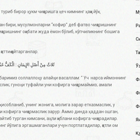
иб бирор ҳукм чиқаришга ҳеч кимнинг ҳаққи йўқ.
М
н бири, мусулмонларни “кофир” деб фатво чиқаришнинг
Р
иқаришнинг оқибати жуда ёмон бўлиб, кўпчиликнинг бошига
С
аттиқ қайтарганлар.
Т
ثَلاثٌ مِنْ أَصْلِ الإِيمَانِ : الْكَفُّ عَمَّن
Ў
баримиз соллаллоҳу алайҳи васаллам: “ Уч нарса иймоннинг
Ф
слик; гуноҳи туфайли уни кофирга чиқармаймиз; амали
Ф
ҳисобланиб, унинг жонига, молига зарар етказмаслик, у
Ф
и кофирга чиқармаслик зарур. Аммо динда ҳаддан ошган,
йтиб турган кимсани, аҳли қиблани кофирга чиқарадилар.
Я
нг йўлига эргашмаганлари учун портлатадилар, қатли ом
Қ