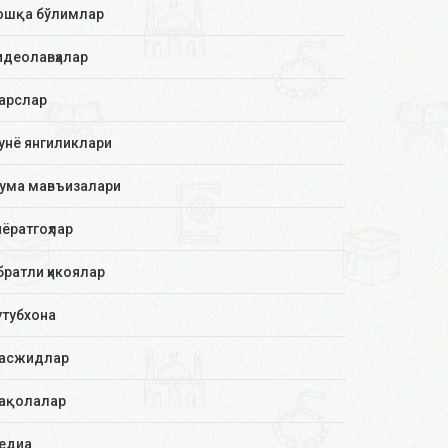
ошқа бўлимлар
идеолавҳалар
арслар
унё янгиликлари
ума мавъизалари
иёратгоҳлар
братли ҳикоялар
утубхона
асжидлар
ақолалар
едиа