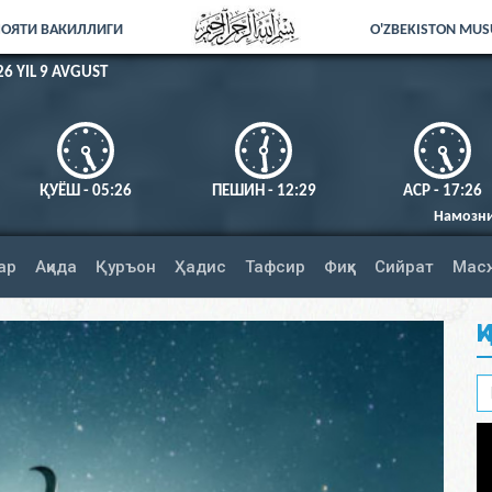
ЛОЯТИ ВАКИЛЛИГИ
O'ZBEKISTON MUSU
26 YIL 9 AVGUST
ҚУЁШ - 05:26
ПЕШИН - 12:29
АСР - 17:26
Намозни тўлиқ адо этинг. Албатта,
ар
Ақида
Қуръон
Ҳадис
Тафсир
Фиқҳ
Сийрат
Мас
Қ