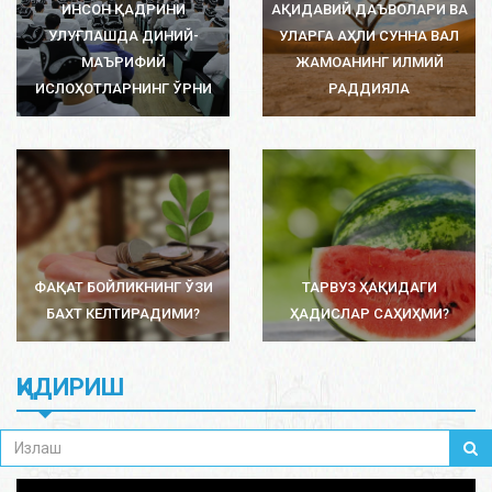
ИНСОН ҚАДРИНИ
АҚИДАВИЙ ДАЪВОЛАРИ ВА
УЛУҒЛАШДА ДИНИЙ-
УЛАРГА АҲЛИ СУННА ВАЛ
МАЪРИФИЙ
ЖАМОАНИНГ ИЛМИЙ
ИСЛОҲОТЛАРНИНГ ЎРНИ
РАДДИЯЛА
ФАҚАТ БОЙЛИКНИНГ ЎЗИ
ТАРВУЗ ҲАҚИДАГИ
БАХТ КЕЛТИРАДИМИ?
ҲАДИСЛАР САҲИҲМИ?
ҚИДИРИШ