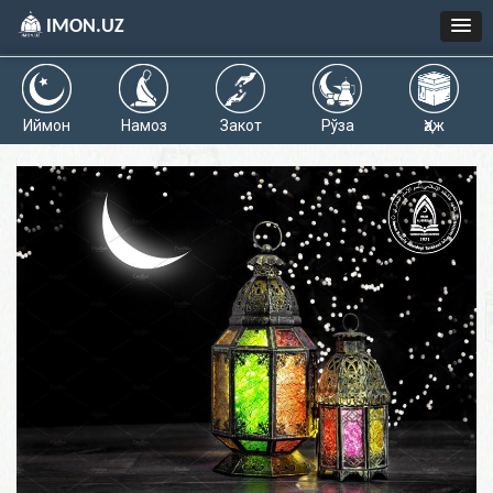
IMON.UZ
Иймон
Намоз
Закот
Рўза
Ҳаж