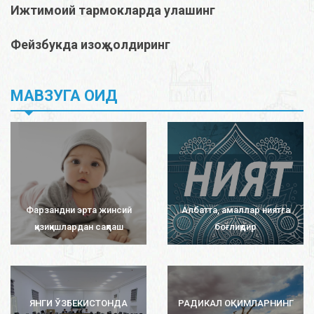
Ижтимоий тармокларда улашинг
Фейзбукда изоҳ қолдиринг
МАВЗУГА ОИД
Фарзандни эрта жинсий
Албатта, амаллар ниятга
қизиқишлардан сақлаш
боғлиқдир
ЯНГИ ЎЗБЕКИСТОНДА
РАДИКАЛ ОҚИМЛАРНИНГ