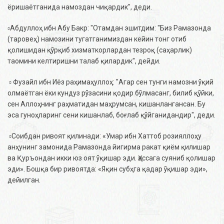
ёришаётганида намоздан чиқардик", деди.
▫️Абдуллоҳ ибн Абу Бакр: "Отамдан эшитдим: "Биз Рамазонда
(таровеҳ) намозини тугатганимиздан кейин тонг отиб
қолишидан қўрқиб хизматкорлардан тезроқ (саҳарлик)
таомини келтиришни талаб қилардик", дейди.
▫️ Фузайл ибн Иёз раҳимаҳуллоҳ: "Агар сен тунги намозни ўқий
олмаётган ёки кундуз рўзасини қодир бўлмасанг, билиб қўйки,
сен Аллоҳнинг раҳматидан маҳрумсан, кишанлангансан. Бу
эса гуноҳларинг сени кишанлаб, боғлаб қўйганидандир", деди.
▫️Соибдан ривоят қилинади: «Умар ибн Хаттоб розияллоҳу
анҳунинг замонида Рамазонда йигирма ракат қиём қилишар
ва Қуръондан икки юз оят ўқишар эди. Ҳассага суяниб қолишар
эди». Бошқа бир ривоятда: «Яқин субҳга қадар ўқишар эди»,
дейилган.