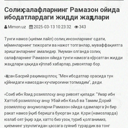
Солиҳ салафларнинг Рамазон ойида
ибодатлардаги жидди жаҳдлари
Mimon.uz
2025-03-13 10:23:32
343
Тунги намоз (қиёми лайл) солиҳ инсонларнинг одати,
мўминларнинг тижорати ва нажот топганлар, муваффақиятга
эришганларнинг амалидир. Умуман олганда солиҳ
салафларнинг Рамазон ойида тунги намозга кўрсатган жидди
жаҳдлари ҳақида кўплаб хабарлар, ривоятлар бор.
▫️Ҳасан Басрий раҳимаҳуллоҳ: "Мен ибодатлар орасида тун
қўйнидаги намоздан кучлироғини топмадим", деди.
▫️Соиб ибн Язид розияллоҳу анҳу ривоят қилади: "Умар ибн
Хаттоб розияллоҳу анҳу Убай ибн Каъб ва Тамим Дорий
розияллоҳу анҳумоларни Рамазон ойида одамларга ўн бир
ракат намоз ўқиб беришга буюрган эди. Қори (намозларда)
юзлаб оят ўқир эди, хатто биз узоқ туриб қолганимиз,
қиёмнинг узунлигидан ҳассага суяниб турардик ва тонг