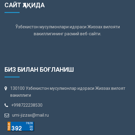
САЙТ ҲАҚИДА
Ўзбекистон мусулмонлари идораси Жиззах вилояти
вакиллигининг расмий веб-сайти.
БИЗ БИЛАН БОҒЛАНИШ
130100 Узбекистон мусулмонлар идораси Жиззах вилоят
вакиллиги
+998722238530
umi-jizzax@mail.ru