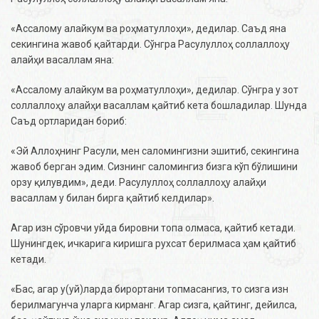
«Ассалому алайкум ва роҳматуллоҳи», дедилар. Саъд яна
секингина жавоб қайтарди. Сўнгра Расулуллоҳ соллаллоҳу
алайҳи васаллам яна:
«Ассалому алайкум ва роҳматуллоҳи», дедилар. Сўнгра у зот
соллаллоҳу алайҳи васаллам қайтиб кета бошладилар. Шунда
Саъд ортларидан бориб:
«Эй Аллоҳнинг Расули, мен саломингизни эшитиб, секингина
жавоб берган эдим. Сизнинг саломингиз бизга кўп бўлишини
орзу қилувдим», деди. Расулуллоҳ соллаллоҳу алайҳи
васаллам у билан бирга қайтиб келдилар».
Агар изн сўровчи уйда бировни топа олмаса, қайтиб кетади.
Шунингдек, ичкарига киришга рухсат берилмаса ҳам қайтиб
кетади.
«Бас, агар у
(уй)
ларда бирортани топмасангиз, то сизга изн
берилмагунча уларга кирманг. Агар сизга, қайтинг, дейилса,