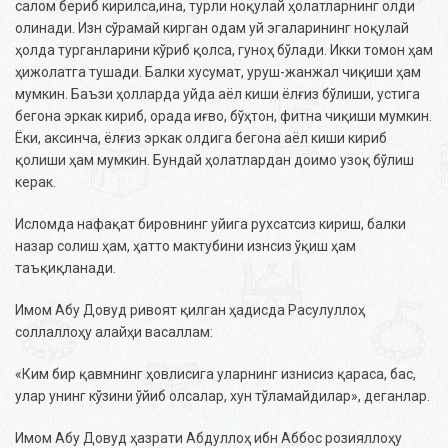
салом бериб кирилса,ина, турли ноқулай ҳолатларнинг олди
олинади. Изн сўрамай кирган одам уй эгаларининг ноқулай
ҳолда турганларини кўриб қолса, гуноҳ бўлади. Икки томон ҳам
ҳижолатга тушади. Балки хусумат, уруш-жанжал чиқиши ҳам
мумкин. Баъзи ҳолларда уйда аёл киши ёлғиз бўлиши, устига
бегона эркак кириб, орада иғво, бўҳтон, фитна чиқиши мумкин.
Ёки, аксинча, ёлғиз эркак олдига бегона аёл киши кириб
қолиши ҳам мумкин. Бундай ҳолатлардан доимо узоқ бўлиш
керак.
Исломда нафақат бировнинг уйига рухсатсиз кириш, балки
назар солиш ҳам, ҳатто мактубини изнсиз ўқиш ҳам
таъқиқланади.
Имом Абу Довуд ривоят қилган ҳадисда Расулуллоҳ
соллаллоҳу алайҳи васаллам:
«Ким бир қавмнинг ҳовлисига уларнинг изнисиз қараса, бас,
улар унинг кўзини ўйиб олсалар, хун тўламайдилар», деганлар.
Имом Абу Довуд ҳазрати Абдуллоҳ ибн Аббос розияллоҳу