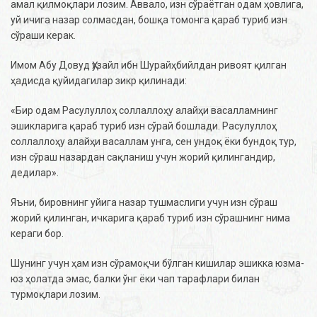
амал қилмоқлари лозим. Аввало, изн сўраётган одам ҳовлига,
уй ичига назар солмасдан, бошқа томонга қараб туриб изн
сўраши керак.
Имом Абу Довуд Ҳузайл ибн Шурайҳбийлдан ривоят қилган
ҳадисда қуйидагилар зикр қилинади:
«Бир одам Расулуллоҳ соллаллоҳу алайҳи васалламнинг
эшикларига қараб туриб изн сўрай бошлади. Расулуллоҳ
соллаллоҳу алайҳи васаллам унга, сен ундоқ ёки бундоқ тур,
изн сўраш назардан сақланиш учун жорий қилингандир,
дедилар».
Яъни, бировнинг уйига назар тушмаслиги учун изн сўраш
жорий қилинган, ичкарига қараб туриб изн сўрашнинг нима
кераги бор.
Шунинг учун ҳам изн сўрамоқчи бўлган кишилар эшикка юзма-
юз ҳолатда эмас, балки ўнг ёки чап тарафлари билан
турмоқлари лозим.