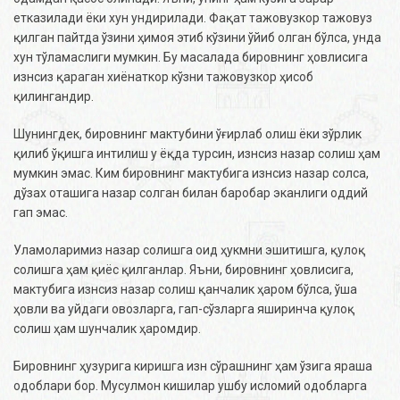
етказилади ёки хун ундирилади. Фақат тажовузкор тажовуз
қилган пайтда ўзини ҳимоя этиб кўзини ўйиб олган бўлса, унда
хун тўламаслиги мумкин. Бу масалада бировнинг ҳовлисига
изнсиз қараган хиёнаткор кўзни тажовузкор ҳисоб
қилингандир.
Шунингдек, бировнинг мактубини ўғирлаб олиш ёки зўрлик
қилиб ўқишга интилиш у ёқда турсин, изнсиз назар солиш ҳам
мумкин эмас. Ким бировнинг мактубига изнсиз назар солса,
дўзах оташига назар солган билан баробар эканлиги оддий
гап эмас.
Уламоларимиз назар солишга оид ҳукмни эшитишга, қулоқ
солишга ҳам қиёс қилганлар. Яъни, бировнинг ҳовлисига,
мактубига изнсиз назар солиш қанчалик ҳаром бўлса, ўша
ҳовли ва уйдаги овозларга, гап-сўзларга яширинча қулоқ
солиш ҳам шунчалик ҳаромдир.
Бировнинг ҳузурига киришга изн сўрашнинг ҳам ўзига яраша
одоблари бор. Мусулмон кишилар ушбу исломий одобларга