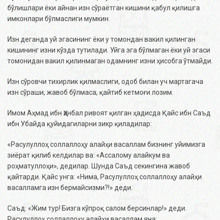
бўлишлари ёки айнан изн сўраётган кишини қабул қилишга
имконлари бўлмаслиги мумкин.
Изн деганда уй эгасининг ёки у томондан вакил қилинган
кишининг изни кўзда тутилади. Уйга эга бўлмаган ёки уй эгаси
томонидан вакил қилинмаган одамнинг изни ҳисобга ўтмайди.
Изн сўровчи тихирлик қилмаслиги, одоб билан уч мартагача
изн сўраши, жавоб бўлмаса, қайтиб кетмоғи лозим.
Имом Аҳмад ибн Ҳанбал ривоят қилган ҳадисда Қайс ибн Саъд
ибн Убайда қуйидагиларни зикр қиладилар:
«Расулуллоҳ соллаллоҳу алайҳи васаллам бизнинг уйимизга
зиёрат қилиб келдилар ва: «Ассалому алайкум ва
роҳматуллоҳи», дедилар. Шунда Саъд секингина жавоб
қайтарди. Қайс унга: «Нима, Расулуллоҳ соллаллоҳу алайҳи
васалламга изн бермайсизми?!» деди.
Саъд: «Жим тур! Бизга кўпроқ салом берсинлар!» деди.
Расулуллоҳ соллаллоҳу алайҳи васаллам яна: