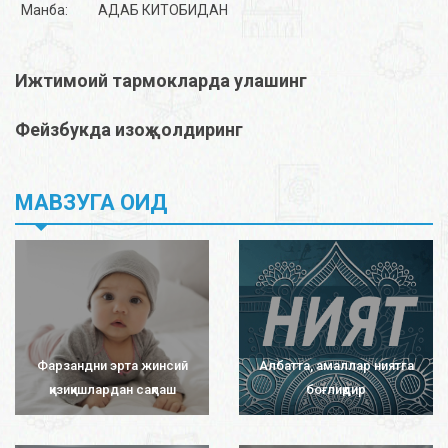
Манба:
АДАБ КИТОБИДАН
Ижтимоий тармокларда улашинг
Фейзбукда изоҳ қолдиринг
МАВЗУГА ОИД
Фарзандни эрта жинсий
Албатта, амаллар ниятга
қизиқишлардан сақлаш
боғлиқдир