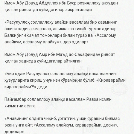
Имом Абу Довуд Абдуллоҳ ибн Буср розияллоҳу анҳудан
қилган ривоятда қуйидагилар зикр этилади:
«Расулуллоҳ соллаллоҳу алайҳи васаллам бир қавмнинг
эшиги олдига келсалар, эшикка юз тикиб турмас эдилар.
Балки ўнг ёки чап томонлари билан турар ва: «Ассалому
алайкум, ассалому алайкум», дер эдилар».
Имом Абу Довуд Амр ибн Маъд ас-Сақафийдан ривоят
қилган ҳадисда қуйидагилар айтилган:
«Бир одам Расулуллоҳ соллаллоҳу алайҳи васалламнинг
ҳузурларига кириш учун изн сўрамоқчи бўлиб: «Кираверайми,
кираверайми?!» деди.
Пайғамбар соллаллоҳу алайҳи васаллам Равза исмли
хизматчи аёлга:
«Анавининг олдига чиқиб, ўргатгин, у изн сўрашни билмас
экан, унга айт: «Ассалому алайкум, кираверайми, десин»,
дедилар».