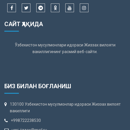
САЙТ ҲАҚИДА
Ўзбекистон мусулмонлари идораси Жиззах вилояти
вакиллигининг расмий веб-сайти.
БИЗ БИЛАН БОҒЛАНИШ
130100 Узбекистон мусулмонлар идораси Жиззах вилоят
вакиллиги
+998722238530
umi-jizzax@mail.ru