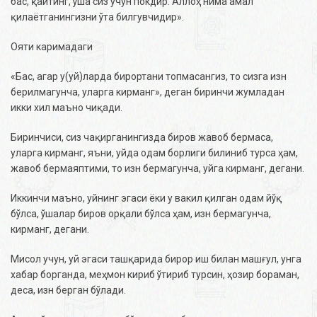
бас, қайтинг, ўша сиз учун покдир. Аллоҳ нима амал
қилаётганингизни ўта билгувчидир».
Ояти каримадаги
«Бас, агар у
(уй)
ларда бирортани топмасангиз, то сизга изн
берилмагунча, уларга кирманг»,
деган биринчи жумладан
икки хил маъно чиқади.
Биринчиси, сиз чақирганингизда биров жавоб бермаса,
уларга кирманг, яъни, уйда одам борлиги билиниб турса ҳам,
жавоб бермаяптими, то изн бермагунча, уйга кирманг, дегани.
Иккинчи маъно, уйнинг эгаси ёки у вакил қилган одам йўқ
бўлса, ўшалар биров орқали бўлса ҳам, изн бермагунча,
кирманг, дегани.
Мисол учун, уй эгаси ташқарида бирор иш билан машғул, унга
хабар борганда, меҳмон кириб ўтириб турсин, ҳозир бораман,
деса, изн берган бўлади.