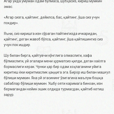
Агар уйда умуман одам бўлмаса, шубҳасиз, кириш мумкин
эмас.
«Агар сизга, қайтинг, дейилса, бас, қайтинг, ўша сиз учун
покдир».
Яъни, сиз киришга изн сўраган пайтингизда ичкаридан,
қайтинг, деган жавоб бўлса, қайтинг, ўша қайтишингиз сиз
учун пок ишдир.
Шу билан бирга, қайтувчи кўнглига олмаслиги, хафа
бўлмаслиги, уй эгалари мени ҳурматсиз қилди, деган хаёлга
бормаслиги керак. Чунки ҳар бир одам хоҳлаганини уйига
киритиш ёки киритмаслик ҳаққига эга. Бирор иш билан машғул
бўлиши мумкин. Яна уй эгасининг ўзигагина маълум бошқа
сабаблар бўлиши мумкин. Ушбу ояти каримага биноан, изн
бермагандан кейин эшик олдида турмасдан, қайтиб кетиш
зарур.