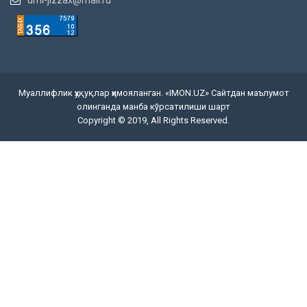
Муаллифлик ҳуқуқлар ҳимояланган. «IMON.UZ» Сайтдан маълумот
олинганда манба кўрсатилиши шарт
Copyright © 2019, All Rights Reserved.