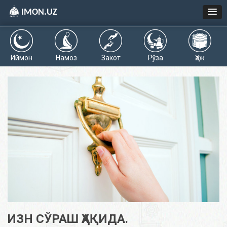
IMON.UZ
Иймон
Намоз
Закот
Рўза
Ҳаж
ИЗН СЎРАШ ҲАҚИДА.