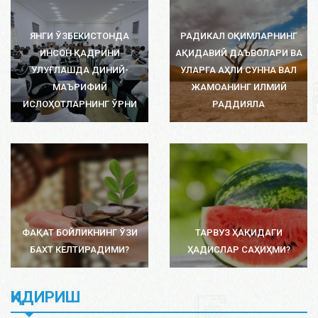
ЯНГИ ЎЗБЕКИСТОНДА
РАДИКАЛ ОҚИМЛАРНИНГ
ИНСОН ҚАДРИНИ
АҚИДАВИЙ ДАЪВОЛАРИ ВА
УЛУҒЛАШДА ДИНИЙ-
УЛАРГА АҲЛИ СУННА ВАЛ
МАЪРИФИЙ
ЖАМОАНИНГ ИЛМИЙ
ИСЛОҲОТЛАРНИНГ ЎРНИ
РАДДИЯЛА
ФАҚАТ БОЙЛИКНИНГ ЎЗИ
ТАРВУЗ ҲАҚИДАГИ
БАХТ КЕЛТИРАДИМИ?
ҲАДИСЛАР САҲИҲМИ?
ҚИДИРИШ