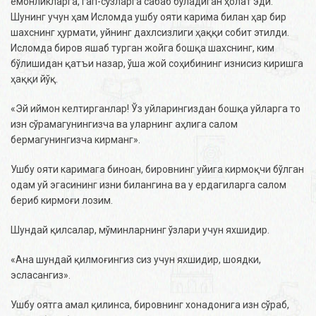
ёмонликларга, гап-сўзларга сабаб бўладиган ҳолат эди.
Шунинг учун ҳам Исломда ушбу ояти карима билан ҳар бир
шахснинг ҳурмати, уйнинг дахлсизлиги ҳаққи собит этилди.
Исломда биров яшаб турган жойга бошқа шахснинг, ким
бўлишидан қатъи назар, ўша жой соҳибининг изнисиз киришга
ҳаққи йўқ.
«Эй иймон келтирганлар! Ўз уйларингиздан бошқа уйларга то
изн сўрамагунингизча ва уларнинг аҳлига салом
бермагунингизча кирманг».
Ушбу ояти каримага биноан, бировнинг уйига кирмоқчи бўлган
одам уй эгасининг изни билангина ва у ердагиларга салом
бериб кирмоғи лозим.
Шундай қилсалар, мўминларнинг ўзлари учун яхшидир.
«Ана шундай қилмоғингиз сиз учун яхшидир, шоядки,
эсласангиз».
Ушбу оятга амал қилинса, бировнинг хонадонига изн сўраб,