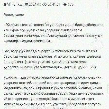
Mimon.uz
2024-11-05 03:41:51
455
Аллоҳ таоло:
«Эй иймон келтирганлар! Ўз уйларингиздан бошқа уйларга то
изн сўрамагунингизча ва уларнинг аҳлига салом
бермагунингизча кирманг. Ана шундай қилмоғингиз сиз учун
яхшидир, шоядки, эсласангиз.
Бас, агар у
(уй)
ларда бирортани топмасангиз, то сизга изн
берилмагунча уларга кирманг. Агар сизга, қайтинг, дейилса,
бас, қайтинг, ўша сиз учун покдир. Аллоҳ нима амал
қилаётганингизни ўта билгувчидир»,
деган
(Нур, 27 — 28).
Жоҳилият даври арабларида кишиларнинг ҳақ-ҳуқуқларини,
уларнинг шахсий, оилавий сир-асрорларини эҳтиром қилиш
маданияти йўқ эди. Бировнинг уйига эрталабки салом, кечки
салом, деб тўғри кириб боришаверарди. Уйда аёллар борлиги,
уй эгаларининг турли ҳолда бўлишлари мумкинлиги ҳеч
мулоҳаза қилинмасди. Бу эса, ўтакетган беодоблик ва турли