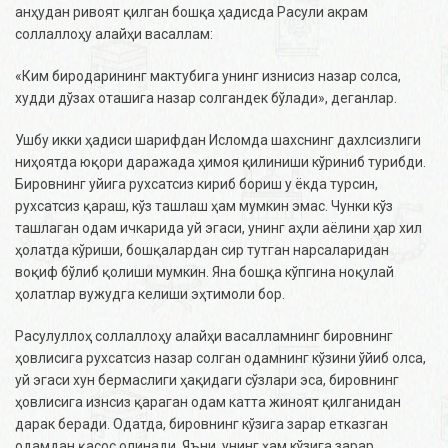
анҳудан ривоят қилган бошқа ҳадисда Расули акрам
соллаллоҳу алайҳи васаллам:
«Ким биродарининг мактубига унинг изнисиз назар солса,
худди дўзах оташига назар солгандек бўлади», деганлар.
Ушбу икки ҳадиси шарифдан Исломда шахснинг дахлсизлиги
ниҳоятда юқори даражада ҳимоя қилиниши кўриниб турибди.
Бировнинг уйига рухсатсиз кириб бориш у ёкда турсин,
рухсатсиз қараш, кўз ташлаш ҳам мумкин эмас. Чунки кўз
ташлаган одам ичкарида уй эгаси, унинг аҳли аёлини ҳар хил
ҳолатда кўриши, бошқалардан сир тутган нарсаларидан
воқиф бўлиб қолиши мумкин. Яна бошқа кўпгина ноқулай
ҳолатлар вужудга келиши эҳтимоли бор.
Расулуллоҳ соллаллоҳу алайҳи васалламнинг бировнинг
ҳовлисига рухсатсиз назар солган одамнинг кўзини ўйиб олса,
уй эгаси хун бермаслиги ҳақидаги сўзлари эса, бировнинг
ҳовлисига изнсиз қараган одам катта жиноят қилганидан
дарак беради. Одатда, бировнинг кўзига зарар етказган
одамдан қасос олинади. Яъни, унинг ҳам кўзига зарар