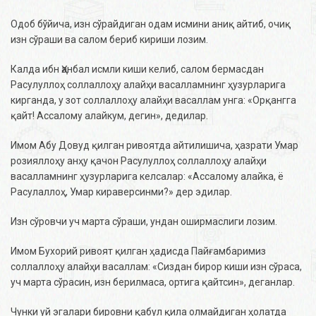
Одоб бўйича, изн сўрайдиган одам исмини аниқ айтиб, очиқ
изн сўраши ва салом бериб кириши лозим.
Калда ибн Ҳанбал исмли киши келиб, салом бермасдан
Расулуллоҳ соллаллоҳу алайҳи васалламнинг ҳузурларига
кирганда, у зот соллаллоҳу алайҳи васаллам унга: «Орқангга
қайт! Ассалому алайкум, дегин», дедилар.
Имом Абу Довуд қилган ривоятда айтилишича, ҳазрати Умар
розияллоҳу анҳу қачон Расулуллоҳ соллаллоҳу алайҳи
васалламнинг ҳузурларига келсалар: «Ассалому алайка, ё
Расулаллоҳ, Умар кираверсинми?» дер эдилар.
Изн сўровчи уч марта сўраши, ундан оширмаслиги лозим.
Имом Бухорий ривоят қилган ҳадисда Пайғамбаримиз
соллаллоҳу алайҳи васаллам: «Сиздан бирор киши изн сўраса,
уч марта сўрасин, изн берилмаса, ортига қайтсин», деганлар.
Чунки уй эгалари бировни қабул қила олмайдиган ҳолатда