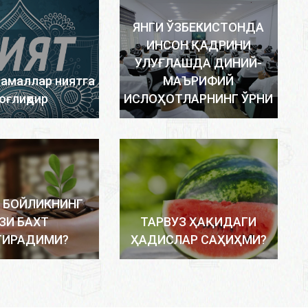
ЯНГИ ЎЗБЕКИСТОНДА
ИНСОН ҚАДРИНИ
УЛУҒЛАШДА ДИНИЙ-
 амаллар ниятга
МАЪРИФИЙ
оғлиқдир
ИСЛОҲОТЛАРНИНГ ЎРНИ
 БОЙЛИКНИНГ
ЗИ БАХТ
ТАРВУЗ ҲАҚИДАГИ
ТИРАДИМИ?
ҲАДИСЛАР САҲИҲМИ?