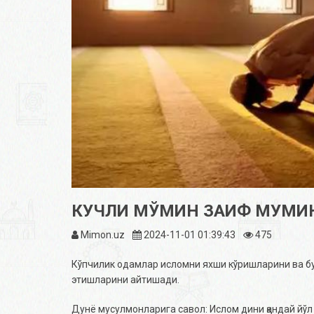
КУЧЛИ МЎМИН ЗАИФ МУМИ
Mimon.uz
2024-11-01 01:39:43
475
Кўпчилик одамлар исломни яхши кўришларини ва б
этишларини айтишади.
Дунё мусулмонларига савол: Ислом дини қандай йўл 