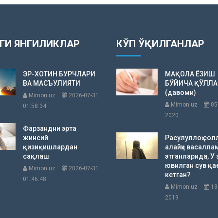
ГИ ЯНГИЛИКЛАР
КЎП ЎҚИЛГАНЛАР
ЭР-ХОТИН БУРЧЛАРИ
МАҚОЛА ЁЗИШ
ВА МАСЪУЛИЯТИ
БЎЙИЧА ҚЎЛЛ
(давоми)
Mimon.uz
2026-07-31
Mimon.uz
05
01:58:34
2020
Фарзандни эрта
жинсий
Расулуллоҳ сол
қизиқишлардан
алайҳи васалла
сақлаш
этганларида, У 
ювилган сув қа
Mimon.uz
2026-07-31
кетган?
01:46:48
Mimon.uz
13
2019