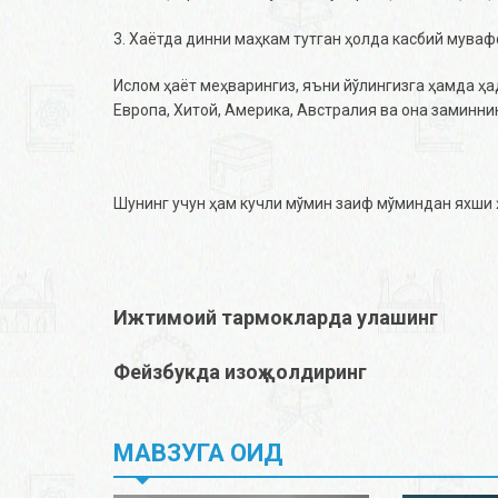
3. Хаётда динни маҳкам тутган ҳолда касбий мува
Ислом ҳаёт меҳварингиз, яъни йўлингизга ҳамда ҳад
Европа, Хитой, Америка, Австралия ва она заминнинг
Шунинг учун ҳам кучли мўмин заиф мўминдан яхши 
Ижтимоий тармокларда улашинг
Фейзбукда изоҳ қолдиринг
МАВЗУГА ОИД