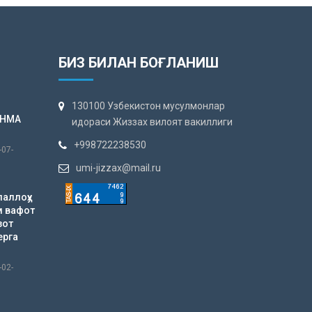
БИЗ БИЛАН БОҒЛАНИШ
130100 Узбекистон мусулмонлар
АНМА
идораси Жиззах вилоят вакиллиги
+998722238530
-07-
umi-jizzax@mail.ru
лаллоҳу
м вафот
зот
ерга
-02-