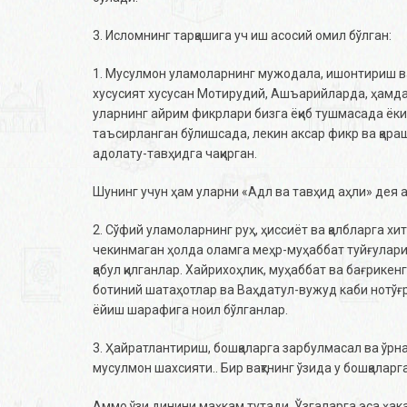
3. Исломнинг тарқашига уч иш асосий омил бўлган:
1. Мусулмон уламоларнинг мужодала, ишонтириш ва а
хусусият хусусан Мотирудий, Ашъарийларда, ҳамда 
уларнинг айрим фикрлари бизга ёқиб тушмасада ёк
таъсирланган бўлишсада, лекин аксар фикр ва қараш
адолату-тавҳидга чақирган.
Шунинг учун ҳам уларни «Адл ва тавҳид аҳли» дея 
2. Сўфий уламоларнинг руҳ, ҳиссиёт ва қалбларга х
чекинмаган ҳолда оламга меҳр-муҳаббат туйғуларин
қабул қилганлар. Хайрихоҳлик, муҳаббат ва бағрике
ботиний шатаҳотлар ва Ваҳдатул-вужуд каби нотўғ
ёйиш шарафига ноил бўлганлар.
3. Ҳайратлантириш, бошқаларга зарбулмасал ва ўрна
мусулмон шахсияти.. Бир вақтнинг ўзида у бошқалар
Аммо ўзи динини маҳкам тутади. Ўзгаларга эса ҳака