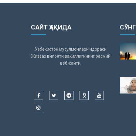
САЙТ ҲАҚИДА
СЎНГ
Ўзбекистон мусулмонлари идораси
Жиззах вилояти вакиллигининг расмий
веб-сайти.