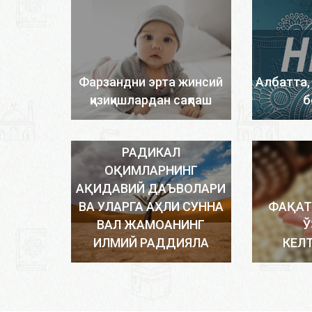
Фарзандни эрта жинсий
Албатта,
қизиқишлардан сақлаш
б
РАДИКАЛ
ОҚИМЛАРНИНГ
АҚИДАВИЙ ДАЪВОЛАРИ
ВА УЛАРГА АҲЛИ СУННА
ФАҚАТ
ВАЛ ЖАМОАНИНГ
Ў
ИЛМИЙ РАДДИЯЛА
КЕЛ