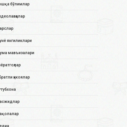
ошқа бўлимлар
идеолавҳалар
арслар
унё янгиликлари
ума мавъизалари
иёратгоҳлар
братли ҳикоялар
утубхона
асжидлар
ақолалар
едиа