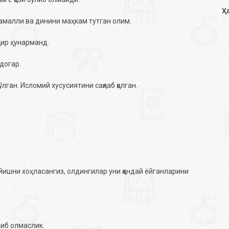
Ҳ
, амалли ва динини маҳкам тутган олим.
ҳир ҳунарманд.
догар.
ган. Исломий хусусиятини сақлаб қолган.
йишни хоҳласангиз, олдингилар уни қандай ёйганларини
илиб олмаслик.