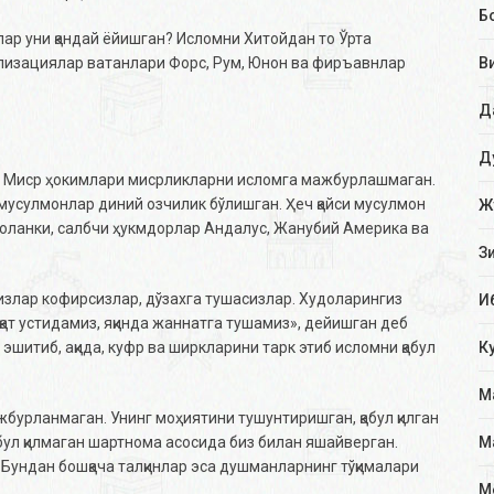
Б
ар уни қандай ёйишган? Исломни Хитойдан то Ўрта
В
лизациялар ватанлари Форс, Рум, Юнон ва фиръавнлар
Д
Д
ла. Миср ҳокимлари мисрликларни исломга мажбурлашмаган.
усулмонлар диний озчилик бўлишган. Ҳеч қайси мусулмон
Ж
оланки, салбчи ҳукмдорлар Андалус, Жанубий Америка ва
З
Сизлар кофирсизлар, дўзахга тушасизлар. Худоларингиз
И
иқат устидамиз, яқинда жаннатга тушамиз», дейишган деб
К
эшитиб, ақида, куфр ва ширкларини тарк этиб исломни қабул
М
жбурланмаган. Унинг моҳиятини тушунтиришган, қабул қилган
М
абул қилмаган шартнома асосида биз билан яшайверган.
 Бундан бошқача талқинлар эса душманларнинг тўқималари
М