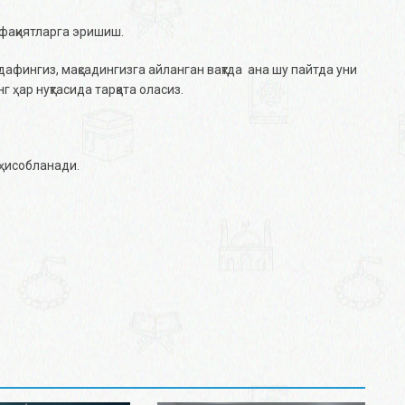
ффақиятларга эришиш.
афингиз, мақсадингизга айланган вақтда ана шу пайтда уни
 ҳар нуқтасида тарқата оласиз.
ҳисобланади.