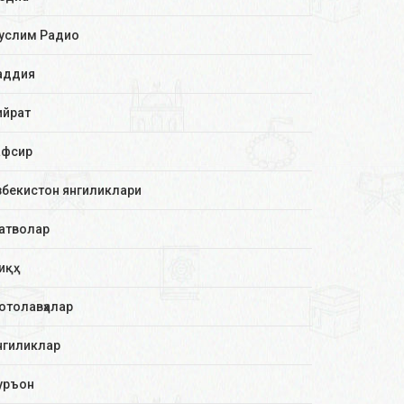
услим Радио
аддия
ийрат
афсир
збекистон янгиликлари
атволар
иқҳ
отолавҳалар
нгиликлар
уръон