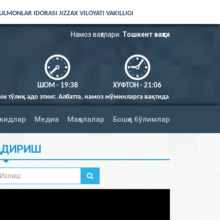
LMONLAR IDORASI JIZZAX VILOYATI VAKILLIGI
Намоз вақтлари:
Тошкент вақти
ШОМ - 19:38
ХУФТОН - 21:06
лбатта, намоз мўминларга вақтида фарз қилингандир (Нисо сураси 103-о
жидлар
Медиа
Мақолалар
Бошқа бўлимлар
ИДИРИШ