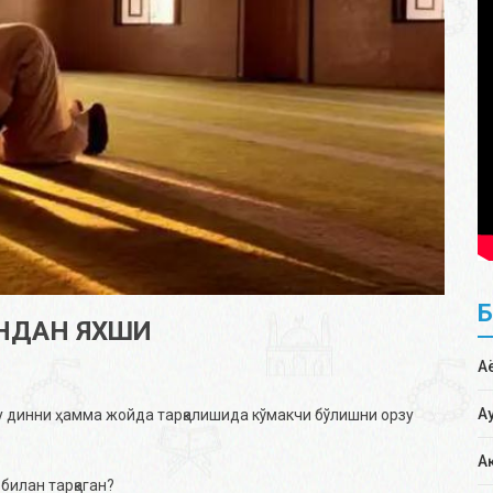
НДАН ЯХШИ
А
А
у динни ҳамма жойда тарқалишида кўмакчи бўлишни орзу
А
билан тарқаган?