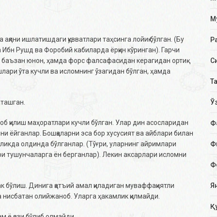
М
қлни ишлатишдаги қувватлари таҳсинга лойиқ бўлган. (Бу
Р
Ибн Рушд ва Форобий кабиларда ёрқин кўринган). Гарчи
С
и баъзан юнон, ҳамда форс фалсафасидан керагидан ортиқ
лари ўта кучли ва исломнинг ўзагидан бўлган, ҳамда
Т
Ў
аташган.
итоб қилиш маҳоратлари кучли бўлган. Улар дин асосларидан
Ф
и ёйганлар. Бошқаларни эса бор хусусият ва айблари билан
Ф
нгликда олдинда бўлганлар. (Тўғри, уларнинг айримлари
ри тушунчаларга ён берганлар). Лекин аксарлари исломни
Ф
Я
к бўлиш. Динига қатъий амал қиладиган муваффақиятли
га нисбатан олийжаноб. Уларга ҳакамлик қилмайди.
Қ
м ё қози бўлиб олмайди.