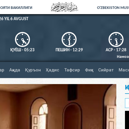
ЛОЯТИ ВАКИЛЛИГИ
O'ZBEKISTON MUSU
26 YIL 6 AVGUST
ҚУЁШ - 05:23
ПЕШИН - 12:29
АСР - 17:28
Намозни тўлиқ адо этинг. А
ар
Ақида
Қуръон
Ҳадис
Тафсир
Фиқҳ
Сийрат
Мас
Қ