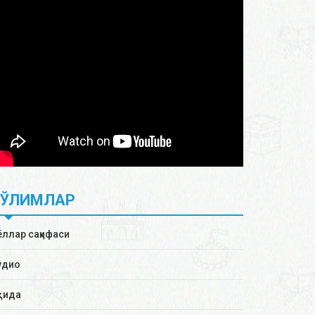
БЎЛИМЛАР
ёллар саҳифаси
удио
қида