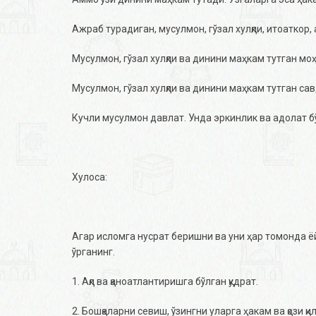
Ажраб турадиган, мусулмон, гўзал хулқли, итоаткор
Мусулмон, гўзал хулқли ва динини маҳкам тутган мо
Мусулмон, гўзал хулқли ва динини маҳкам тутган сав
Кучли мусулмон давлат. Унда эркинлик ва адолат бўл
Хулоса:
Агар исломга нусрат беришни ва уни ҳар томонда ё
ўрганинг.
1. Ақл ва қаноатлантиришга бўлган қудрат.
2. Бошқаларни севиш, ўзингни уларга ҳакам ва қози қ