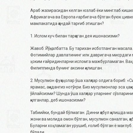
Араб жазирасидан келган юзлаб ёки минглаб кишил
Африкагача ва Европа ғарбигача бўлган буюк циви
мамлакатида қандай тарғиб этишган?
1. Ислом куч билан тарқаган дея ишонасизми?
Жавоб: Йўқ, албатта. Бу тарихан исботланган маса
Фотимийлар давлатининг илк давригача мисрдаги м
ҳоким ғайридинларни исломга мажбурламаган. Ваҳ
Филиппинда бунинг аксини қилишган.
2. Мусулмон фуқаҳолар ўша халқлар олдига бориб: «
ярамас, ақидангиз нотўғри. Биз мусулмонлар эса ҳақ
ўйлайсизми? Шунда ўша халқлар уларнинг сўзларини 
қилганлар, деб ишонасизми?
Табиийки, бундай бўлмаган. Динни қабул қилишда ма
жони ва молида омон бўлган, мусулмон саналган, қ
Буларни хоҳламаган урушиб, ғолиб бўлган ё мағлуб.
бўлади.