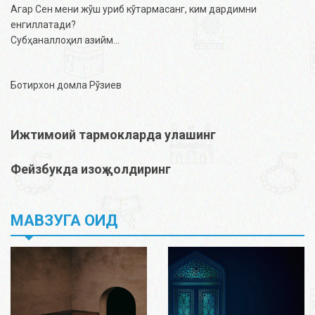
Агар Сен мени жўш уриб кўтармасанг, ким дардимни
енгиллатади?
Субҳаналлоҳил азийм…
Ботирхон домла Рўзиев
Ижтимоий тармокларда улашинг
Фейзбукда изоҳ қолдиринг
МАВЗУГА ОИД