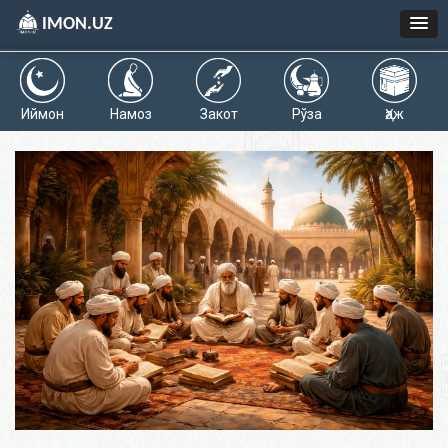
IMON.UZ
Иймон
Намоз
Закот
Рўза
Ҳаж