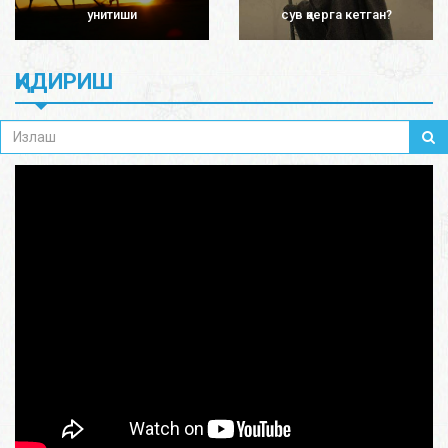
унитиши
сув қаерга кетган?
ҚИДИРИШ