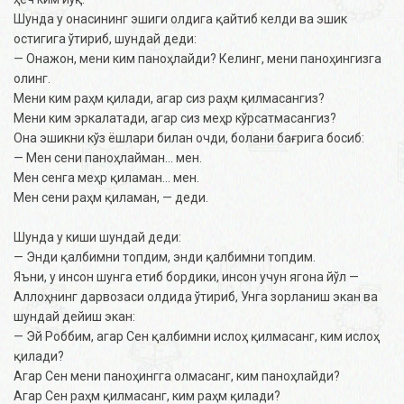
Шунда у онасининг эшиги олдига қайтиб келди ва эшик
остигига ўтириб, шундай деди:
— Онажон, мени ким паноҳлайди? Келинг, мени паноҳингизга
олинг.
Мени ким раҳм қилади, агар сиз раҳм қилмасангиз?
Мени ким эркалатади, агар сиз меҳр кўрсатмасангиз?
Она эшикни кўз ёшлари билан очди, болани бағрига босиб:
— Мен сени паноҳлайман… мен.
Мен сенга меҳр қиламан… мен.
Мен сени раҳм қиламан, — деди.
Шунда у киши шундай деди:
— Энди қалбимни топдим, энди қалбимни топдим.
Яъни, у инсон шунга етиб бордики, инсон учун ягона йўл —
Аллоҳнинг дарвозаси олдида ўтириб, Унга зорланиш экан ва
шундай дейиш экан:
— Эй Роббим, агар Сен қалбимни ислоҳ қилмасанг, ким ислоҳ
қилади?
Агар Сен мени паноҳингга олмасанг, ким паноҳлайди?
Агар Сен раҳм қилмасанг, ким раҳм қилади?