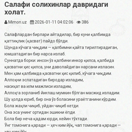
Салафи солихинлар давридаги
холат.
Mimon.uz
2026-01-11 04:02:06
386
Салафлардан бирлари айтадилар, бир куни қалбимда
қаттиқлик (қасват) пайдо бўлди.
Шунда кўчага чиқдим — қалбимни қайта тирилтирадиган,
юмшатадиган бир нарса излаб.
Суннатда борки: инсон ўз қалбини инкор қилса, қалбида
қасватни ҳис қилса, уни даволайдиган нарсани изласин.
Мен ҳам қалбимда қасватни ҳис қилиб, кўчага чиқдим.
Аллоҳни эслатадиган биродар изладим,
насиҳат ва илм мажлиси изладим,
Аллоҳга зорланиб йиғлаш мумкин бўлган масжид изладим.
Шу ҳолда юриб, бир она ўз боласини ураётганини кўрдим.
Бола жаҳли чиқиб, уйдан чиқиб кетди.
Она эса унинг ортидан эшикни ёпди.
Бола бир неча қадам юрди, кейин тўхтади.
Ўнг томонига қаради — ҳеч ким йўқ, чап томонига қаради —
ҳеч ким йўқ.