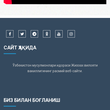
САЙТ ҲАҚИДА
Ўзбекистон мусулмонлари идораси Жиззах вилояти
вакиллигининг расмий веб-сайти.
БИЗ БИЛАН БОҒЛАНИШ