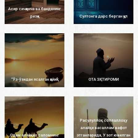
Асир сичқонча ва банданинг
ризқи
Султонга дарс берган қул
“Ўз-ўзидан ясалган қайиқ”
ОТА ЭҲТИРОМИ
Расулуллоҳ соллаллоҳу
алайҳи васаллам вафот
Одам алайҳис саломнинг
этганларида, У зот ювилган