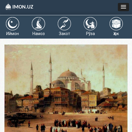
IMON.UZ
Иймон
Намоз
Закот
Рўза
Ҳаж