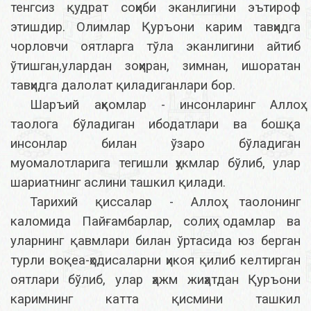
тенгсиз қудрат соҳиби эканлигини эътироф
этишдир. Олимлар Қуръони карим тавҳидга
чорловчи оятларга тўла эканлигини айтиб
ўтишган,улардан зоҳиран, зимнан, ишоратан
тавҳидга далолат қиладиганлари бор.
Шаръий аҳкомлар - инсонларинг Аллоҳ
таолога бўладиган ибодатлари ва бошқа
инсонлар билан ўзаро бўладиган
муомалотларига тегишли ҳукмлар бўлиб, улар
шариатнинг аслини ташкил қилади.
Тарихий қиссалар - Аллоҳ таолонинг
каломида Пайғамбарлар, солиҳ одамлар ва
уларнинг қавмлари билан ўртасида юз берган
турли воқеа-ҳодисаларни ҳикоя қилиб келтирган
оятлари бўлиб, улар ҳажм жиҳатдан Қуръони
каримнинг катта қисмини ташкил