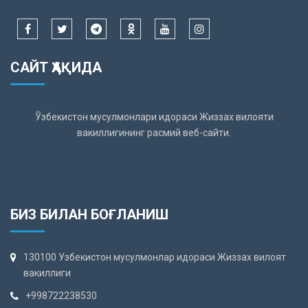
САЙТ ҲАҚИДА
Ўзбекистон мусулмонлари идораси Жиззах вилояти
вакиллигининг расмий веб-сайти.
БИЗ БИЛАН БОҒЛАНИШ
130100 Узбекистон мусулмонлар идораси Жиззах вилоят
вакиллиги
+998722238530