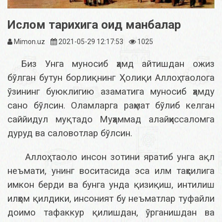
Ислом тарихига оид манбалар
Mimon.uz
2021-05-29 12:17:53
1025
Биз Унга муносиб ҳамд айтишдан ожиз
бўлган бутун борлиқнинг Ҳолиқи Аллоҳ таолога
ўзининг буюклигию азаматига муносиб ҳамду
сано бўлсин. Оламларга раҳмат бўлиб келган
саййидул муқтадо Муҳаммад алайҳиссаломга
дуруд ва саловотлар бўлсин.
Аллоҳ таоло инсон зотини яратиб унга ақл
неъмати, унинг воситасида эса илм таҳсилига
имкон берди ва бунга унда қизиқиш, интилиш
илҳом қилдики, инсоният бу неъматлар туфайли
доимо тафаккур қилишдан, ўрганишдан ва