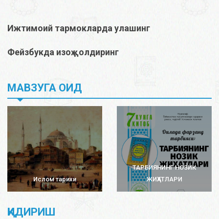
Ижтимоий тармокларда улашинг
Фейзбукда изоҳ қолдиринг
МАВЗУГА ОИД
ТАРБИЯНИНГ НОЗИК
Ислом тарихи
ЖИҲАТЛАРИ
ҚИДИРИШ