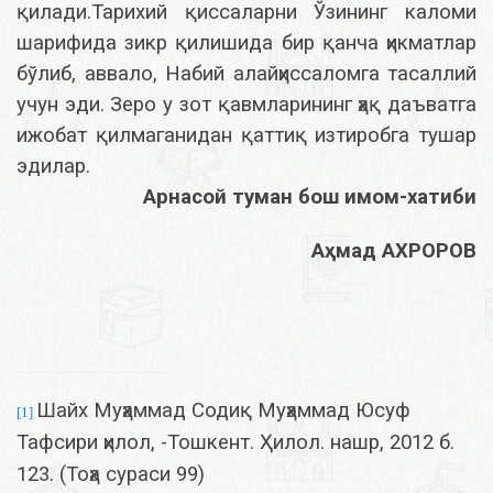
қилади.Тарихий қиссаларни Ўзининг каломи
шарифида зикр қилишида бир қанча ҳикматлар
бўлиб, аввало, Набий алайҳиссаломга тасаллий
учун эди. Зеро у зот қавмларининг ҳақ даъватга
ижобат қилмаганидан қаттиқ изтиробга тушар
эдилар.
Арнасой туман бош имом-хатиби
Аҳмад АХРОРОВ
Шайх Муҳаммад Содиқ Муҳаммад Юсуф
[1]
Тафсири ҳилол, -Тошкент. Ҳилол. нашр, 2012 б.
123. (Тоҳа сураси 99)