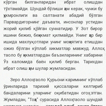
кўрган билганларидан ибрат олишдан
тўхтамайди. Шундай бўлиши ҳам керак, чунки бу
ҳукмронлиги ва салтанати абадий бўлган
Парвардигорнинг даъвати, инсонлар устидан
жорий қилиб қўйган суннатидир. У Зот бирор
ишини бежиз, беҳикмат қилмайди. Унинг ҳар бир
ишида махлуқотлари унинг моҳиятига етишдан
ожиз бўлган кўплаб хикматлар мавжуд. Аллоҳ
таоло бу ҳикматлардан баъзиларининг хабарини
Ўз каломида баён қилиб берган. Тарихдан
ибрат олиш ҳам шулар жумласидан.
Зеро Аллоҳ таоло Қурьони каримнинг кўплаб
ўринларида тарихий қиссаларни келтириб
бандаларини уларнинг оқибатидан огоҳ этган.
Жумладан, "Тоҳа" сурасида Аллоҳ таоло шундай