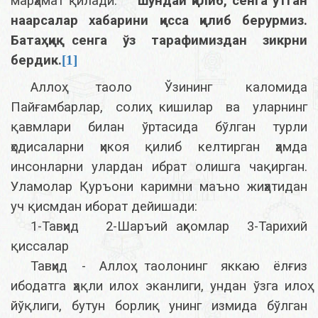
марҳамат қилади:
шундай қилиб, сенга ўтган
наарсалар хабарини қисса қилиб берурмиз.
Батаҳқиқ
сенга ўз тарафимиздан зикрни
бердик.
[1]
Аллоҳ таоло Ўзининг каломида
Пайғамбарлар, солиҳ кишилар ва уларнинг
қавмлари билан ўртасида бўлган турли
ҳодисаларни ҳикоя қилиб келтирган ҳамда
инсонларни улардан ибрат олишга чақирган.
Уламолар Қуръони каримни маъно жиҳатидан
уч қисмдан иборат дейишади:
1-Тавҳид 2-Шаръий аҳкомлар 3-Тарихий
қиссалар
Тавҳид - Аллоҳ таолонинг яккаю ёлғиз
ибодатга ҳақли илох эканлиги, ундан ўзга илоҳ
йўқлиги, бутун борлиқ унинг измида бўлган