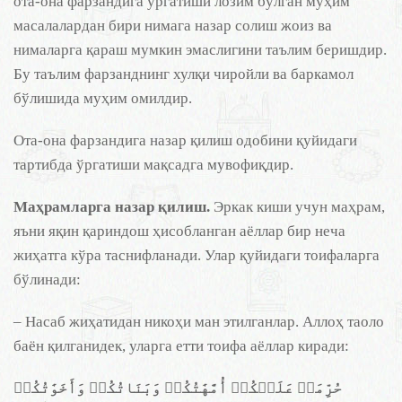
ота-она фарзандига ўргатиши лозим бўлган муҳим
масалалардан бири нимага назар солиш жоиз ва
нималарга қараш мумкин эмаслигини таълим беришдир.
Бу таълим фарзанднинг хулқи чиройли ва баркамол
бўлишида муҳим омилдир.
Ота-она фарзандига назар қилиш одобини қуйидаги
тартибда ўргатиши мақсадга мувофиқдир.
Маҳрамларга назар қилиш.
Эркак киши учун маҳрам,
яъни яқин қариндош ҳисобланган аёллар бир неча
жиҳатга кўра таснифланади. Улар қуйидаги тоифаларга
бўлинади:
– Насаб жиҳатидан никоҳи ман этилганлар. Аллоҳ таоло
баён қилганидек, уларга етти тоифа аёллар киради:
حُرِّمَتۡ عَلَيۡكُمۡ أُمَّهَٰتُكُمۡ وَبَنَاتُكُمۡ وَأَخَوَٰتُكُمۡ