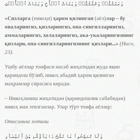
وَعَمَّٰتُكُمۡ وَخَٰلَٰتُكُمۡ وَبَنَاتُ ٱلۡأَخِ وَبَنَاتُ ٱلۡأُخۡتِ
«Сизларга
(никоҳи)
ҳаром қилинган
(аёл)
лар – бу
оналарингиз, қизларингиз, опа-сингилларингиз,
аммаларингиз, холаларингиз, ака-укаларингизнинг
қизлари, опа-сингилларингизнинг қизлари...»
(Нисо,
23)
.
Ушбу аёллар тоифаси насаб жиҳатидан жуда яқин
қариндош бўлиб, никоҳ абадий ҳаром қилинган
маҳрамлар сирасига киради.
– Никоҳланиш жиҳатидан (қариндошлик сабабидан)
никоҳ ман этилганлар. Улар тўрт тоифа аёллар:
Отасининг хотини
وَلَا تَنكِحُواْ مَا نَكَحَ ءَابَآؤُكُم مِّنَ ٱلنِّسَآءِ