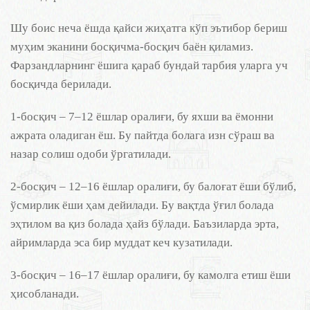
Шу боис неча ёшда қайси жиҳатга кўп эътибор бериш
муҳим эканини босқичма-босқич баён қиламиз.
Фарзандларнинг ёшига қараб бундай тарбия уларга уч
босқичда берилади.
1-босқич – 7–12 ёшлар оралиғи, бу яхши ва ёмонни
ажрата оладиган ёш. Бу пайтда болага изн сўраш ва
назар солиш одоби ўргатилади.
2-босқич – 12–16 ёшлар оралиғи, бу балоғат ёши бўлиб,
ўсмирлик ёши ҳам дейилади. Бу вақтда ўғил болада
эҳтилом ва қиз болада ҳайз бўлади. Баъзиларда эрта,
айримларда эса бир муддат кеч кузатилади.
3-босқич – 16–17 ёшлар оралиғи, бу камолга етиш ёши
ҳисобланади.