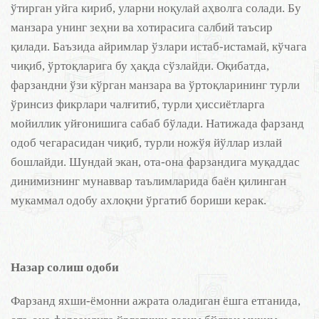
ўтирган уйга кириб, уларни ноқулай аҳволга солади. Бу
манзара унинг зеҳни ва хотирасига салбий таъсир
қилади. Баъзида айримлар ўзлари истаб-истамай, кўчага
чиқиб, ўртоқларига бу ҳақда сўзлайди. Оқибатда,
фарзандни ўзи кўрган манзара ва ўртоқларининг турли
ўринсиз фикрлари чалғитиб, турли ҳиссиётларга
мойиллик уйғонишига сабаб бўлади. Натижада фарзанд
одоб чегарасидан чиқиб, турли ножўя йўллар излай
бошлайди. Шундай экан, ота-она фарзандига муқаддас
динимизнинг мунаввар таълимларида баён қилинган
мукаммал одобу ахлоқни ўргатиб бориши керак.
Назар солиш одоби
Фарзанд яхши-ёмонни ажрата оладиган ёшга етганида,