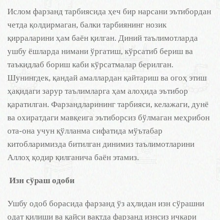
Ислом фарзанд тарбиясида ҳеч бир нарсани эътибордан
четда қолдирмаган, балки тарбиянинг нозик
қирраларини ҳам баён қилган. Диний таълимотларда
ушбу ёшларда нимани ўргатиш, кўрсатиб бериш ва
таъкидлаб бориш каби кўрсатмалар берилган.
Шунингдек, қандай амаллардан қайтариш ва огоҳ этиш
ҳақидаги зарур таълимларга ҳам алоҳида эътибор
қаратилган. Фарзандларининг тарбияси, келажаги, дунё
ва охиратдаги мавқеига эътиборсиз бўлмаган меҳрибон
ота-она учун қўлланма сифатида мўътабар
китобларимизда битилган динимиз таълимотларини
Аллоҳ қодир қилганича баён этамиз.
Изн сўраш одоби
Ушбу одоб борасида фарзанд ўз аҳлидан изн сўрашни
одат қилиши ва қайси вақтда фарзанд изнсиз ичкари