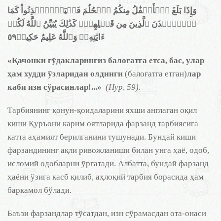
وَإِذَا بَلَغَ ٱلۡأَطۡفَٰلُ مِنكُمُ ٱلۡحُلُمَ فَلۡيَسۡتَ‍ٔۡذِنُواْ كَمَا
ٱسۡتَ‍ٔۡذَنَ ٱلَّذِينَ مِن قَبۡلِهِمۡۚ كَذَٰلِكَ يُبَيِّنُ ٱللَّهُ لَكُمۡ
ءَايَٰتِهِۦۗ وَٱللَّهُ عَلِيمٌ حَكِيمٞ٥٩
«Қачонки гўдакларингиз балоғатга етса, бас, улар
ҳам худди ўзларидан олдинги
(балоғатга етган)
лар
каби изн сўрасинлар!...»
(Нур, 59)
.
Тарбиянинг қонун-қоидаларини яхши англаган оқил
киши Қуръони карим оятларида фарзанд тарбиясига
катта аҳамият берилганини тушунади. Бундай киши
фарзандининг ақли ривожланиши билан унга ҳаё, одоб,
исломий одобларни ўргатади. Албатта, бундай фарзанд
ҳаёни ўзига касб қилиб, аҳлоқий тарбия борасида ҳам
баркамол бўлади.
Баъзи фарзандлар тўсатдан, изн сўрамасдан ота-онаси