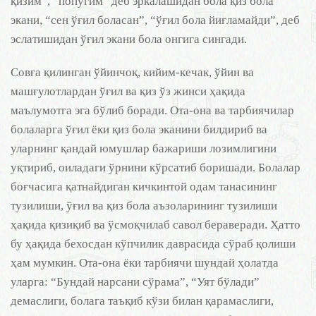
қизим”, “попугим” деб эркалашидан бола қиз бола
экани, “сен ўғил боласан”, “ўғил бола йиғламайди”, деб
эслатишидан ўғил экани бола онгига сингади.
Совға қилинган ўйинчоқ, кийим-кечак, ўйин ва
машғулотлардан ўғил ва қиз ўз жинси ҳақида
маълумотга эга бўлиб боради. Ота-она ва тарбиячилар
болаларга ўғил ёки қиз бола эканини билдириб ва
уларнинг қандай юмушлар бажариши лозимлигини
уқтириб, оиладаги ўрнини кўрсатиб боришади. Болалар
боғчасига қатнайдиган кичкинтой одам танасининг
тузилиши, ўғил ва қиз бола аъзоларининг тузилиши
ҳақида қизиқиб ва ўсмоқчилаб савол бераверади. Ҳатто
бу ҳақида бехосдан кўпчилик даврасида сўраб қолиши
ҳам мумкин. Ота-она ёки тарбиячи шундай ҳолатда
уларга: “Бундай нарсани сўрама”, “Уят бўлади”
демаслиги, болага таъқиб кўзи билан қарамаслиги,