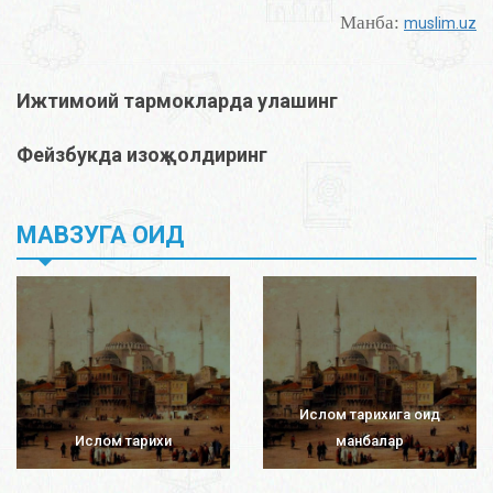
Манба:
muslim.uz
Ижтимоий тармокларда улашинг
Фейзбукда изоҳ қолдиринг
МАВЗУГА ОИД
Ислом тарихига оид
Ислом тарихи
манбалар