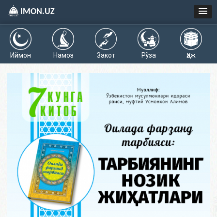
IMON.UZ
Иймон
Намоз
Закот
Рўза
Ҳаж