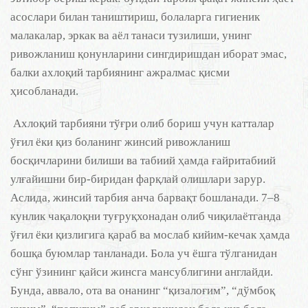
асослари билан таништириш, болаларга гигиеник
малакалар, эркак ва аёл танаси тузилиши, унинг
ривожланиш қонунларини сингдиришдан иборат эмас,
балки ахлоқий тарбиянинг ажралмас қисми
ҳисобланади.
Ахлоқий тарбияни тўғри олиб бориш учун катталар
ўғил ёки қиз боланинг жинсий ривожланиш
босқичларини билиши ва табиий ҳамда ғайритабиий
улғайишни бир-биридан фарқлай олишлари зарур.
Аслида, жинсий тарбия анча барвақт бошланади. 7–8
кунлик чақалоқни туғруқхонадан олиб чиқилаётганда
ўғил ёки қизлигига қараб ва мослаб кийим-кечак ҳамда
бошқа буюмлар танланади. Бола уч ёшга тўлганидан
сўнг ўзининг қайси жинсга мансублигини англайди.
Бунда, аввало, ота ва онанинг “қизалоғим”, “дўмбоқ