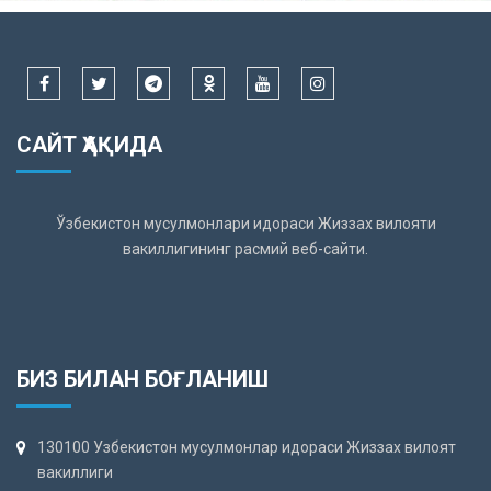
САЙТ ҲАҚИДА
Ўзбекистон мусулмонлари идораси Жиззах вилояти
вакиллигининг расмий веб-сайти.
БИЗ БИЛАН БОҒЛАНИШ
130100 Узбекистон мусулмонлар идораси Жиззах вилоят
вакиллиги