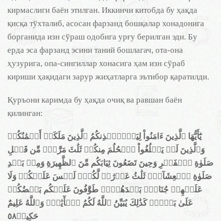
кирмаслиги баён этилган. Иккинчи китобда бу ҳақда
қисқа тўхталиб, асосан фарзанд бошқалар хонадонига
борганида изн сўраш одобига урғу берилган эди. Бу
ерда эса фарзанд эсини таний бошлагач, ота-она
ҳузурига, опа-сингиллар хонасига ҳам изн сўраб
кириши ҳақидаги зарур жиҳатларга эътибор қаратилди.
Қуръони каримда бу ҳақда очиқ ва равшан баён
қилинган:
يَٰٓأَيُّهَا ٱلَّذِينَ ءَامَنُواْ لِيَسۡتَ‍ٔۡذِنكُمُ ٱلَّذِينَ مَلَكَتۡ أَيۡمَٰنُكُمۡ
وَٱلَّذِينَ لَمۡ يَبۡلُغُواْ ٱلۡحُلُمَ مِنكُمۡ ثَلَٰثَ مَرَّٰتٖۚ مِّن قَبۡلِ
صَلَوٰةِ ٱلۡفَجۡرِ وَحِينَ تَضَعُونَ ثِيَابَكُم مِّنَ ٱلظَّهِيرَةِ وَمِنۢ بَعۡدِ
صَلَوٰةِ ٱلۡعِشَآءِۚ ثَلَٰثُ عَوۡرَٰتٖ لَّكُمۡۚ لَيۡسَ عَلَيۡكُمۡ وَلَا
عَلَيۡهِمۡ جُنَاحُۢ بَعۡدَهُنَّۚ طَوَّٰفُونَ عَلَيۡكُم بَعۡضُكُمۡ
عَلَىٰ بَعۡضٖۚ كَذَٰلِكَ يُبَيِّنُ ٱللَّهُ لَكُمُ ٱلۡأٓيَٰتِۗ وَٱللَّهُ عَلِيمٌ
حَكِيمٞ٥٨