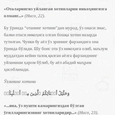
«Оталарингиз уйланган хотинларни никоҳингизга
олманг...»
(Нисо, 22)
.
Бу ўринда “отанинг хотини”дан мурод, ўз онаси эмас,
балки отаси никоҳига олган бошқа хотин назарда
тутилган. Чунки бу аёл ўз эрининг фарзандига она
ўрнида бўлади. Шу боис ота ўз никоҳига олиб, маълум
муддатдан кейин талоқ қилган аёлга фарзанднинг
уйланиши ҳаром бўлиб, бу аёл абадий маҳрам
ҳисобланади.
Ўғлининг хотини
وَحَلَٰٓئِلُ أَبۡنَآئِكُمُ ٱلَّذِينَ مِنۡ أَصۡلَٰبِكُمۡ
«...яна, ўз пушти камарингиздан бўлган
ўғилларингизнинг хотинларидир.
.
.»
(Нисо, 23)
.