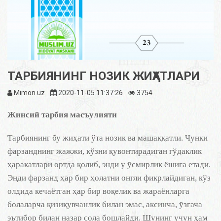
ТАРБИЯНИНГ НОЗИК ЖИҲАТЛАРИ
Mimon.uz
2020-11-05 11:37:26
3754
Жинсий тарбия масъулияти
Тарбиянинг бу жиҳати ўта нозик ва машаққатли. Чунки
фарзанднинг жажжи, кўзни қувонтирадиган гўдаклик
ҳаракатлари ортда қолиб, энди у ўсмирлик ёшига етади.
Энди фарзанд ҳар бир ҳолатни онгли фикрлайдиган, кўз
олдида кечаётган ҳар бир воқелик ва жараёнларга
болаларча қизиқувчанлик билан эмас, аксинча, ўзгача
эътибор билан назар сола бошлайди. Шунинг учун ҳам