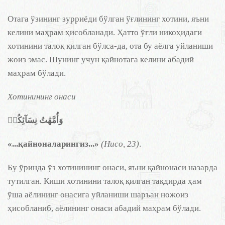
Отага ўзининг зурриёди бўлган ўғлининг хотини, яъни
келини маҳрам ҳисобланади. Ҳатто ўғли никоҳидаги
хотинини талоқ қилган бўлса-да, ота бу аёлга уйланиши
жоиз эмас. Шунинг учун қайнотага келини абадий
маҳрам бўлади.
Хотинининг онаси
وَأُمَّهَٰتُ نِسَآئِكُمۡ
«...қайноналарингиз...»
(Нисо, 23)
.
Бу ўринда ўз хотинининг онаси, яъни қайнонаси назарда
тутилган. Киши хотинини талоқ қилган тақдирда ҳам
ўша аёлининг онасига уйланиши шаръан ножоиз
ҳисобланиб, аёлининг онаси абадий маҳрам бўлади.