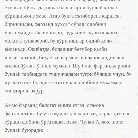
етмаган бўлса-да, оиласидагиларни бундай ҳолда
кўриши жоиз эмас. Агар бунга эътиборсиз қаралса,
биринчидан, фарзанд рухсат сўраш одобини
ўрганмайди. Иккинчидан, гўдакнинг кўзи ножоиз
ҳолатга тушавериб, бу кўринишлар оддий ҳолга
айланади. Оқибатда, боланинг беғубор қалби
шикасталаниб, беҳаё ва шармсиз ишларни андишасиз
қилиш йўлига ўтиши мумкин. Шу боис фарзандларнинг
бундай тарбиядаги тушунчалари тўғри бўлиши учун, бу
йўлдаги илк босқич – изн сўраш одобини мукаммал
сингдириш зарур.
Аммо фарзанд балоғат ёшига етгач, ота-она
фарзандларга бу уч вақтдан ташқари вақтларда ҳам изн
сўраш одобини ўргатиши лозим. Чунки Аллоҳ таоло
бундай буюради: