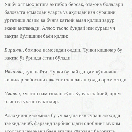
Ушбу оят моҳиятига эътибор берсак, ота-она болалари
балоғатга етмасдан уларга ўз аҳлидан изн сўрашни
ўргатиши лозим ва бунга қатъий амал қилиш зарур
экани англанади. Аллоҳ таоло бундай изн сўраш уч
вақтда бўлишини баён қилди:
Биринчи
, бомдод намозидан олдин. Чунки кишилар бу
вақтда ўз ўрнида ётган бўлади.
Иккинчи
, туш пайти. Чунки бу пайтда ҳам кўпчилик
кишилар либосини елкасига ташлаган ҳолда ором олади.
Учинчи
, хуфтон намозидан сўнг. Бу вақт табиий, ором
олиш ва ухлаш вақтидир.
Аллоҳнинг каломида бу уч вақтда изн сўраш алоҳида
таъкидланиб, фарзанд тарбиясидаги одобнинг муҳим
асосларидан экани баён этилди. Фарзанд балоғатга