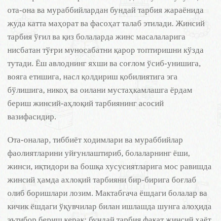
ота-она ва мураббийлардан бундай тарбия жараёнида
жуда катта маҳорат ва фасоҳат талаб этилади. Жинсий
тарбия ўғил ва қиз болаларда жинс масалаларига
нисбатан тўғри муносабатни қарор топтиришни кўзда
тутади. Ёш авлоднинг яхши ва соғлом ўсиб-унишига,
вояга етишига, насл қолдириш қобилиятига эга
бўлишига, никоҳ ва оилани мустаҳкамлашга ёрдам
бериш жинсий-аҳлоқий тарбиянинг асосий
вазифасидир.
Ота-оналар, тиббиёт ходимлари ва мураббийлар
фаолиятларини уйғунлаштириб, болаларнинг ёши,
жинси, иқтидори ва бошқа хусусиятларига мос равишда
жинсий ҳамда ахлоқий тарбияни бир-бирига боғлаб
олиб боришлари лозим. Мактабгача ёшдаги болалар ва
кичик ёшдаги ўқувчилар билан ишлашда шунга алоҳида
эътибор бериш керак: бундай тарбия фақат жинсий ҳаёт