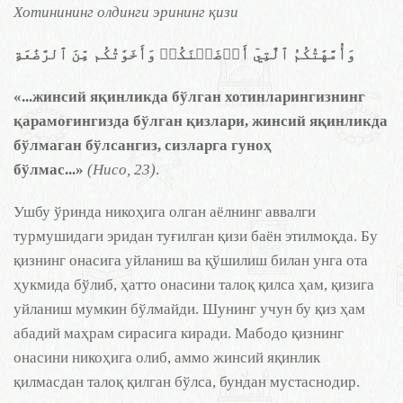
Хотинининг олдинги эрининг қизи
وَأُمَّهَٰتُكُمُ ٱلَّٰتِيٓ أَرۡضَعۡنَكُمۡ وَأَخَوَٰتُكُم مِّنَ ٱلرَّضَٰعَةِ
«...жинсий яқинликда бўлган хотинларингизнинг
қарамоғингизда бўлган қизлари, жинсий яқинликда
бўлмаган бўлсангиз, сизларга гуноҳ
бўлмас...»
(Нисо, 23)
.
Ушбу ўринда никоҳига олган аёлнинг аввалги
турмушидаги эридан туғилган қизи баён этилмоқда. Бу
қизнинг онасига уйланиш ва қўшилиш билан унга ота
ҳукмида бўлиб, ҳатто онасини талоқ қилса ҳам, қизига
уйланиш мумкин бўлмайди. Шунинг учун бу қиз ҳам
абадий маҳрам сирасига киради. Мабодо қизнинг
онасини никоҳига олиб, аммо жинсий яқинлик
қилмасдан талоқ қилган бўлса, бундан мустаснодир.