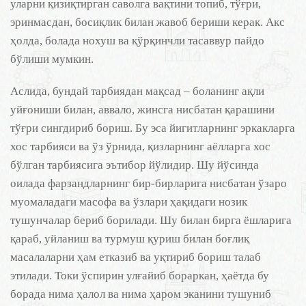
уларни қизиқтирган саволга вақтини топиб, тўғри,
эринмасдан, босиқлик билан жавоб бериши керак. Акс
ҳолда, болада нохуш ва қўрқинчли тасаввур пайдо
бўлиши мумкин.
Аслида, бундай тарбиядан мақсад – боланинг ақли
уйғониши билан, аввало, жинсга нисбатан қарашини
тўғри сингдириб бориш. Бу эса йигитларнинг эркакларга
хос тарбияси ва ўз ўрнида, қизларнинг аёлларга хос
бўлган тарбиясига эътибор йўлидир. Шу йўсинда
оилада фарзандларнинг бир-бирларига нисбатан ўзаро
муомаладаги масофа ва ўзлари ҳақидаги нозик
тушунчалар бериб борилади. Шу билан бирга ёшларига
қараб, уйланиш ва турмуш қуриш билан боғлиқ
масалаларни ҳам етказиб ва уқтириб бориш талаб
этилади. Токи ўспирин улғайиб бораркан, ҳаётда бу
борада нима ҳалол ва нима ҳаром эканини тушуниб