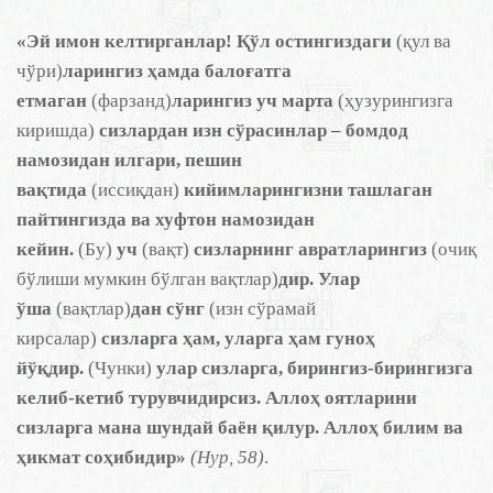
«Эй имон келтирганлар! Қўл остингиздаги
(қул ва
чўри)
ларингиз ҳамда балоғатга
етмаган
(фарзанд)
ларингиз уч марта
(ҳузурингизга
киришда)
сизлардан изн сўрасинлар – бомдод
намозидан илгари, пешин
вақтида
(иссиқдан)
кийимларингизни ташлаган
пайтингизда ва хуфтон намозидан
кейин.
(Бу)
уч
(вақт)
сизларнинг авратларингиз
(очиқ
бўлиши мумкин бўлган вақтлар)
дир. Улар
ўша
(вақтлар)
дан сўнг
(изн сўрамай
кирсалар)
сизларга ҳам, уларга ҳам гуноҳ
йўқдир.
(Чунки)
улар сизларга, бирингиз-бирингизга
келиб-кетиб турувчидирсиз. Аллоҳ оятларини
сизларга мана шундай баён қилур. Аллоҳ билим ва
ҳикмат соҳибидир»
(Нур, 58)
.