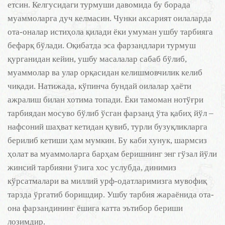
етсин. Келгусидаги турмуши давомида бу борада
муаммоларга дуч келмасин. Чунки аксарият оилаларда
ота-оналар истиҳола қилади ёки умуман ушбу тарбияга
бефарқ бўлади. Оқибатда эса фарзандлари турмуш
қурганидан кейин, ушбу масалалар сабаб бўлиб,
муаммолар ва улар орқасидан келишмовчилик келиб
чиқади. Натижада, кўпинча бундай оилалар ҳаёти
ажралиш билан хотима топади. Ёки тамоман нотўғри
тарбиядан мосуво бўлиб ўсган фарзанд ўта қабиҳ йўл –
нафсоний шаҳват кетидан қувиб, турли бузуқликларга
берилиб кетиши ҳам мумкин. Бу каби хунук, шармсиз
ҳолат ва муаммоларга барҳам беришнинг энг гўзал йўли
жинсий тарбияни ўзига хос услубда, динимиз
кўрсатмалари ва миллий урф-одатларимизга мувофиқ
тарзда ўргатиб боришдир. Ушбу тарбия жараёнида ота-
она фарзандининг ёшига катта эътибор бериши
лозимдир.