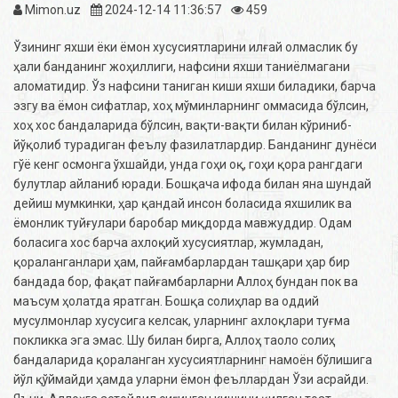
Mimon.uz
2024-12-14 11:36:57
459
Ўзининг яхши ёки ёмон хусусиятларини илғай олмаслик бу
ҳали банданинг жоҳиллиги, нафсини яхши таниёлмагани
аломатидир. Ўз нафсини таниган киши яхши биладики, барча
эзгу ва ёмон сифатлар, хоҳ мўминларнинг оммасида бўлсин,
хоҳ хос бандаларида бўлсин, вақти-вақти билан кўриниб-
йўқолиб турадиган феълу фазилатлардир. Банданинг дунёси
гўё кенг осмонга ўхшайди, унда гоҳи оқ, гоҳи қора рангдаги
булутлар айланиб юради. Бошқача ифода билан яна шундай
дейиш мумкинки, ҳар қандай инсон боласида яхшилик ва
ёмонлик туйғулари баробар миқдорда мавжуддир. Одам
боласига хос барча ахлоқий хусусиятлар, жумладан,
қораланганлари ҳам, пайғамбарлардан ташқари ҳар бир
бандада бор, фақат пайғамбарларни Аллоҳ бундан пок ва
маъсум ҳолатда яратган. Бошқа солиҳлар ва оддий
мусулмонлар хусусига келсак, уларнинг ахлоқлари туғма
покликка эга эмас. Шу билан бирга, Аллоҳ таоло солиҳ
бандаларида қораланган хусусиятларнинг намоён бўлишига
йўл қўймайди ҳамда уларни ёмон феъллардан Ўзи асрайди.