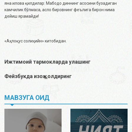
яна илова қилдилар: Мабодо диннинг асосини бузадиган
камчилик бўлмаса, асло бировнинг феълига бирон нима
дейиш ярамайди!
«Аҳлоқус солиҳийн» китобидан.
Ижтимоий тармокларда улашинг
Фейзбукда изоҳ қолдиринг
МАВЗУГА ОИД