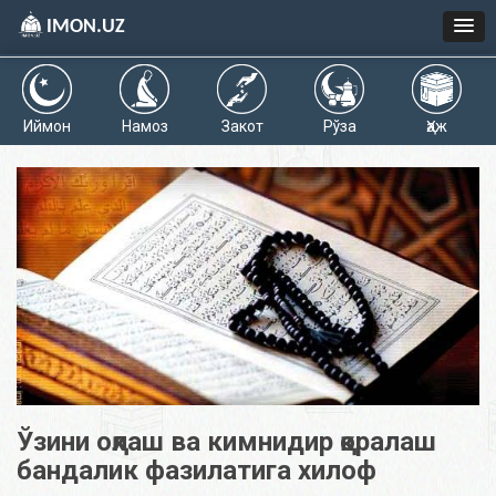
IMON.UZ
Иймон
Намоз
Закот
Рўза
Ҳаж
Ўзини оқлаш ва кимнидир қоралаш
бандалик фазилатига хилоф