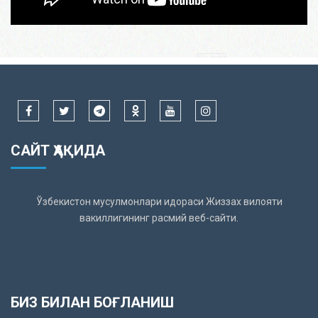
САЙТ ҲАҚИДА
Ўзбекистон мусулмонлари идораси Жиззах вилояти
вакиллигининг расмий веб-сайти.
БИЗ БИЛАН БОҒЛАНИШ