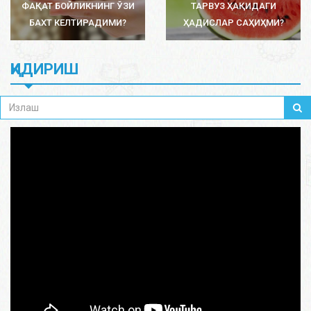
ФАҚАТ БОЙЛИКНИНГ ЎЗИ
ТАРВУЗ ҲАҚИДАГИ
БАХТ КЕЛТИРАДИМИ?
ҲАДИСЛАР САҲИҲМИ?
ҚИДИРИШ