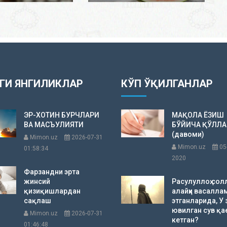
ГИ ЯНГИЛИКЛАР
КЎП ЎҚИЛГАНЛАР
ЭР-ХОТИН БУРЧЛАРИ
МАҚОЛА ЁЗИШ
ВА МАСЪУЛИЯТИ
БЎЙИЧА ҚЎЛЛ
(давоми)
Mimon.uz
2026-07-31
Mimon.uz
05
01:58:34
2020
Фарзандни эрта
жинсий
Расулуллоҳ сол
қизиқишлардан
алайҳи васалла
сақлаш
этганларида, У 
ювилган сув қа
Mimon.uz
2026-07-31
кетган?
01:46:48