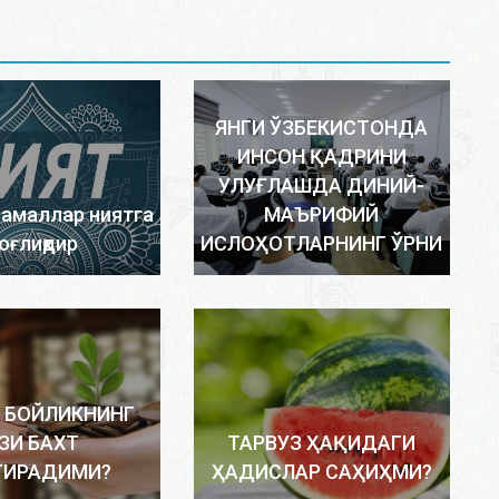
ЯНГИ ЎЗБЕКИСТОНДА
ИНСОН ҚАДРИНИ
УЛУҒЛАШДА ДИНИЙ-
 амаллар ниятга
МАЪРИФИЙ
оғлиқдир
ИСЛОҲОТЛАРНИНГ ЎРНИ
 БОЙЛИКНИНГ
ЗИ БАХТ
ТАРВУЗ ҲАҚИДАГИ
ТИРАДИМИ?
ҲАДИСЛАР САҲИҲМИ?