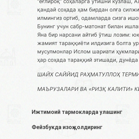
“ёғлироқ” соҳаларга ўтишни кўзлаш, 
қандай соҳада ҳам бирдан олға силж
илмингиз ортиб, одамларда сизга ишо
Бунинг учун сабр-матонат билан ишла
Яна бир нарсани айтиб ўтиш лозим: ю
жамият тараққиёти илдизига болта ур
мусулмонлар Ислом шариати ҳукмлари
ҳар соҳада тараққий этишади, дунёд
ШАЙХ САЙЙИД РАҲМАТУЛЛОҲ ТEРМ
МАЪРУЗАЛАРИ ВА «РИЗҚ КАЛИТИ» 
Ижтимоий тармокларда улашинг
Фейзбукда изоҳ қолдиринг