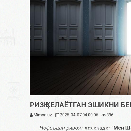
РИЗҚ КЕЛАЁТГАН ЭШИКНИ Б
Mimon.uz
2025-04-07 04:00:06
396
Нофеъдан ривоят қилинади:
“Мен Ш