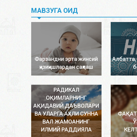
МАВЗУГА ОИД
Фарзандни эрта жинсий
Албатта,
қизиқишлардан сақлаш
б
РАДИКАЛ
ОҚИМЛАРНИНГ
АҚИДАВИЙ ДАЪВОЛАРИ
ВА УЛАРГА АҲЛИ СУННА
ФАҚАТ
ВАЛ ЖАМОАНИНГ
Ў
ИЛМИЙ РАДДИЯЛА
КЕЛ