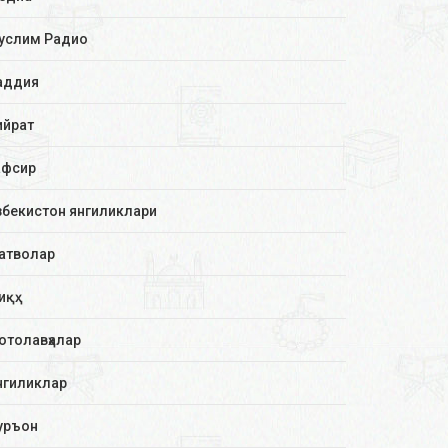
услим Радио
аддия
ийрат
афсир
збекистон янгиликлари
атволар
иқҳ
отолавҳалар
нгиликлар
уръон