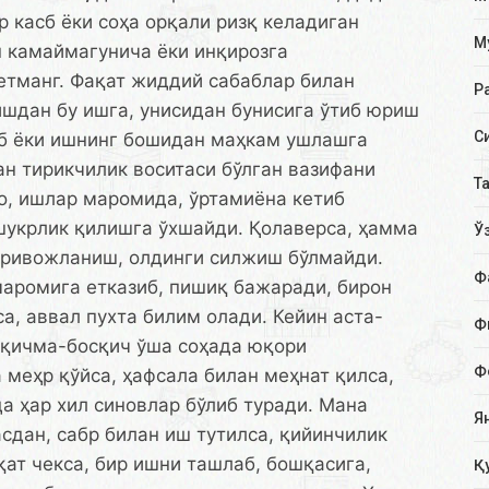
р касб ёки соҳа орқали ризқ келадиган
М
н камаймагунича ёки инқирозга
етманг. Фақат жиддий сабаблар билан
Р
 ишдан бу ишга, унисидан бунисига ўтиб юриш
С
 ёки ишнинг бошидан маҳкам ушлашга
н тирикчилик воситаси бўлган вазифани
Т
о, ишлар маромида, ўртамиёна кетиб
шукрлик қилишга ўхшайди. Қолаверса, ҳамма
Ў
 ривожланиш, олдинги силжиш бўлмайди.
Ф
аромига етказиб, пишиқ бажаради, бирон
а, аввал пухта билим олади. Кейин аста-
Ф
сқичма-босқич ўша соҳада юқори
Ф
 меҳр қўйса, ҳафсала билан меҳнат қилса,
а ҳар хил синовлар бўлиб туради. Мана
Я
дан, сабр билан иш тутилса, қийинчилик
қат чекса, бир ишни ташлаб, бошқасига,
Қ