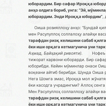
юборардим. Бир сафар Ироққа юборд
анҳо олдига бориб, унга: “Эй, мўмин
юборардим. Энди Ироққа юбордим”
,
Оиша розияллоҳу анҳо: “Бундай қилм
мен Расулуллоҳ соллалоҳу алайҳи ва
тарафдан ризқ келишини сабаб қилган
ёки иши орқага кетмагунича уни тарк
Аҳмад, Байҳақий ривояти).
Нофеъ ис
тижорат карвони юборарди. Бир сафа
юборибди. Кейин мўминлар онаси Оиша
воқеани айтиб берибди. Шунда Оиша р
Нега Шомга эмас, Ироққа мол жўнатя
ёки касодга учрадингми? Аллоҳ сенга 
Мен Расулуллоҳ соллаллоҳу алайҳи ва
тарафдан ризқ келишини сабаб қилган
ёки иши орқага кетмагунича уни тарк