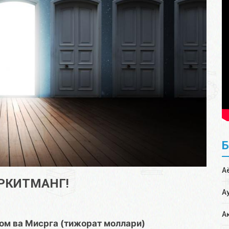
А
ЕРКИТМАНГ!
А
А
ом ва Мисрга (тижорат моллари)