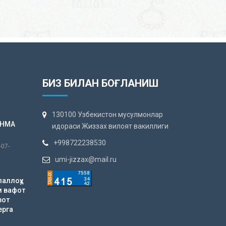
БИЗ БИЛАН БОҒЛАНИШ
130100 Узбекистон мусулмонлар
АНМА
идораси Жиззах вилоят вакиллиги
+998722238530
-07-
umi-jizzax@mail.ru
лаллоҳу
м вафот
зот
ерга