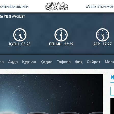
ЛОЯТИ ВАКИЛЛИГИ
O'ZBEKISTON MUSU
26 YIL 8 AVGUST
ҚУЁШ - 05:25
ПЕШИН - 12:29
АСР - 17:27
Намозни тўл
ар
Ақида
Қуръон
Ҳадис
Тафсир
Фиқҳ
Сийрат
Мас
Қ