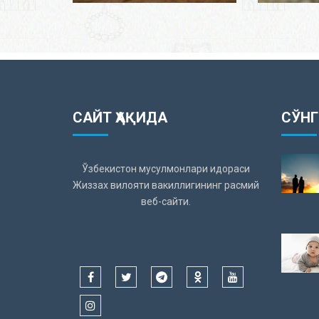
САЙТ ҲАҚИДА
СЎНГ
Ўзбекистон мусулмонлари идораси
Жиззах вилояти вакиллигининг расмий
веб-сайти.