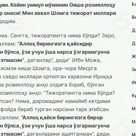
им. Кейин уммул мўминин Оиша розияллоҳу
Б
лар онаси! Мен аввал Шомга тижорат моллари
В
 дедим.
Д
а. Сенгга, тижоратингга нима бўлди? Зеро,
саллам:
“Аллоҳ бирингизга қайсидир
Д
 бўлса, ўзи учун ўша нарса ўзгармагунча
Ж
 этмасин”
, деганлар”, деди”
(Ибн Можа,
мли киши Шомга, ора-чора Мисрга
З
р савдо моллари ортилган карвонни Ироққа
И
 розияллоҳу анҳо олдига бориб, бўлган
озияллоҳу анҳо: “Тижоратингга нима бўлди?
К
псан? Нима, даромадинг камайиб кетдими
фойда бериб турган нарсани тарк этибсан.
М
саллам:
“Аллоҳ қайси бирингизга бирор
М
 бўлса, ўзи учун ўша нарса ўзгармагунча
 этмасин”,
деганларини эшитганман”, деди.
М