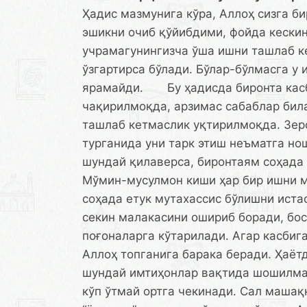
Ҳадис мазмунига кўра, Аллоҳ сизга би
эшикни очиб қўйибдими, фойда кески
учрамагунингизча ўша ишни ташлаб к
ўзгартирса бўлади. Бўлар-бўлмасга у
ярамайди. Бу ҳадисда биронта касб
чақирилмоқда, арзимас сабаблар била
ташлаб кетмаслик уқтирилмоқда. Зер
турганида уни тарк этиш неъматга но
шундай қилаверса, биронтаям соҳада
Мўмин-мусулмон киши ҳар бир ишни м
соҳада етук мутахассис бўлишни истас
секин малакасини ошириб боради, бо
поғоналарга кўтарилади. Агар касбига
Аллоҳ топганига барака беради. Ҳаётд
шундай имтиҳонлар вақтида шошилмас
кўп ўтмай ортга чекинади. Сал машақ