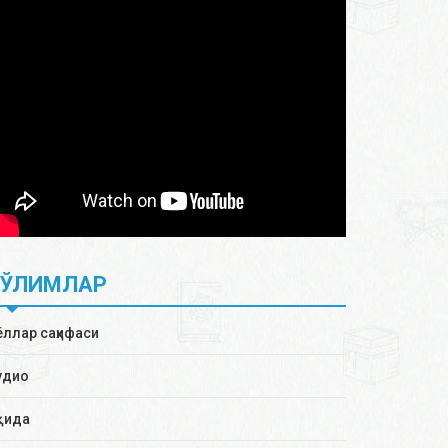
БЎЛИМЛАР
ёллар саҳифаси
удио
қида