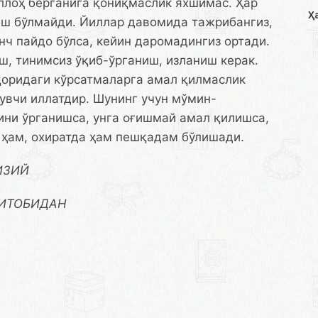
Аллоҳ берганига қониқмаслик яхшимас. Ҳар
Ҳ
иш бўлмайди. Йиллар давомида тажрибангиз,
нч пайдо бўлса, кейин даромадингиз ортади.
ш, тинимсиз ўқиб-ўрганиш, изланиш керак.
қоридаги кўрсатмаларга амал қилмаслик
увчи иллатдир. Шунинг учун мўмин-
ни ўрганишса, унга оғишмай амал қилишса,
а ҳам, охиратда ҳам пешқадам бўлишади.
ИЗИЙ
КИТОБИДАН