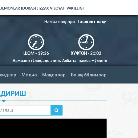
LMONLAR IDORASI JIZZAX VILOYATI VAKILLIGI
Намоз вақтлари:
Тошкент вақти
ШОМ - 19:36
ХУФТОН - 21:02
иқ адо этинг. Албатта, намоз мўминларга вақтида фарз қилингандир (Ни
жидлар
Медиа
Мақолалар
Бошқа бўлимлар
ИДИРИШ