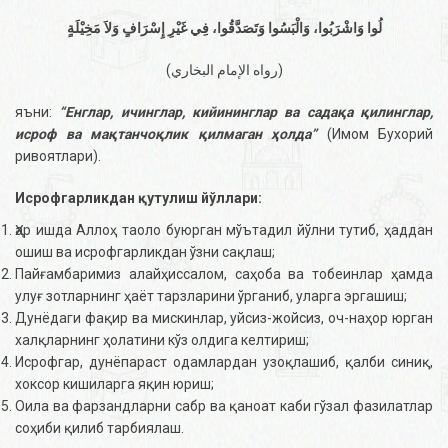
لُوا وَاشْرَبُوا، وَالْبَسُوا وَتَصَدَّقُوا، فِي غَيْرِ إِسْرَافٍ وَلاَ مَخِيْلَةٍ
(رواه الإمام البخاري)
яъни:
“Енглар, ичинглар, кийининглар ва садақа қилинглар,
исроф ва мақтанчоқлик қилмаган ҳолда”
(Имом Бухорий
ривоятлари).
Исрофгарликдан қутулиш йўллари:
Ҳар ишда Аллоҳ таоло буюрган мўътадил йўлни тутиб, ҳаддан
ошиш ва исрофгарликдан ўзни сақлаш;
Пайғамбаримиз алайҳиссалом, саҳоба ва тобеинлар ҳамда
улуғ зотларнинг ҳаёт тарзларини ўрганиб, уларга эргашиш;
Дунёдаги фақир ва мискинлар, уйсиз-жойсиз, оч-наҳор юрган
халқларнинг ҳолатини кўз олдига келтириш;
Исрофгар, дунёпараст одамлардан узоқлашиб, қалби синиқ,
хоксор кишиларга яқин юриш;
Оила ва фарзандларни сабр ва қаноат каби гўзал фазилатлар
соҳиби қилиб тарбиялаш.