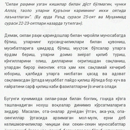
“Силаи раҳмни узган кишилар билан дўст бўлмагин, чунки
Аллоҳ таоло уларни Қуръони каримнинг икки оятида
лаънатлаган”. (Бу ерда Раъд сураси 25-оят ва Муҳаммад
сураси 22-23-оятлари назарда тутилган).
Демак, силаи раҳм қариндошлар билан чиройли муносабатда
бўлиш, уларнинг хурсандчиликлари билан қувониш,
мусибатларига ҳамдард бўлиш, муҳтож бўлсалар уларга
ёрдам бериш, уларни доимо зиёрат қилиб туриш,
кўнгилларини олиш, дилларини оғритишдан сақланиш,
улардан бирор ёмонлик етса ҳам кек сақламай кечириб
юбориш, қалбида уларга нисбатан ҳасад ва адоват
сақламасдан ўртада муҳаббат пайдо қилиш йўлида бор куч ва
ғайратини сарф қилиш каби фазилатларни ўз ичига олади.
Бугунги кунимизда силаи-раҳм билан боғлиқ, гоҳида кўзга
ташланадиган нохуш воқеалар динимиз кўрсатмаларига
зиддир. Масалан, ота-оналар дунёдан ўтгач, ака-ука, опа-
сингиллар ўртасида арзимаган мол-мулк, ерни деб
келишмовчиликлар чиқиши ёки секин-секин муносабатлар