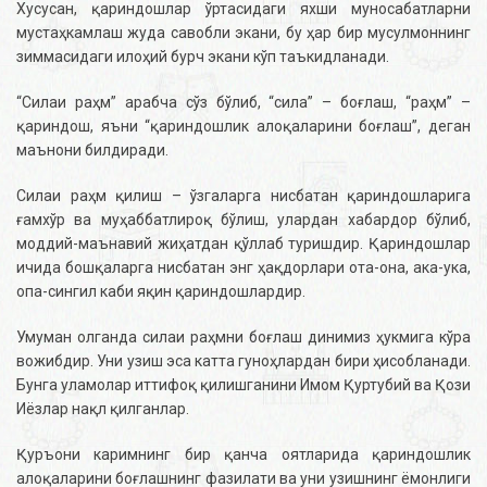
Хусусан, қариндошлар ўртасидаги яхши муносабатларни
мустаҳкамлаш жуда савобли экани, бу ҳар бир мусулмоннинг
зиммасидаги илоҳий бурч экани кўп таъкидланади.
“Силаи раҳм” арабча сўз бўлиб, “сила” – боғлаш, “раҳм” –
қариндош, яъни “қариндошлик алоқаларини боғлаш”, деган
маънони билдиради.
Силаи раҳм қилиш – ўзгаларга нисбатан қариндошларига
ғамхўр ва муҳаббатлироқ бўлиш, улардан хабардор бўлиб,
моддий-маънавий жиҳатдан қўллаб туришдир. Қариндошлар
ичида бошқаларга нисбатан энг ҳақдорлари ота-она, ака-ука,
опа-сингил каби яқин қариндошлардир.
Умуман олганда силаи раҳмни боғлаш динимиз ҳукмига кўра
вожибдир. Уни узиш эса катта гуноҳлардан бири ҳисобланади.
Бунга уламолар иттифоқ қилишганини Имом Қуртубий ва Қози
Иёзлар нақл қилганлар.
Қуръони каримнинг бир қанча оятларида қариндошлик
алоқаларини боғлашнинг фазилати ва уни узишнинг ёмонлиги