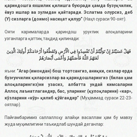
қариндошга яхшилик қилишга буюради ҳамда бузуқчилик,
ёвуз ишлар ва зулмдан қайтаради. Эслатма олурсиз, деб
(У) сизларга (доимо) насиҳат қилур”
(Наҳл сураси 90-оят).
Ояти карималарда қариндош уруғлик алоқаларини
узганларга қаттиқ таҳдид қилинади:
فَهَلْ عَسَيْتُمْ إِنْ تَوَلَّيْتُمْ أَنْ تُفْسِدُوا فِي الْأَرْضِ وَتُقَطِّعُوا أَرْحَامَكُمْ أُولَئِكَ الَّذِينَ
لَعَنَهُمُ اللَّهُ فَأَصَمَّهُمْ وَأَعْمَى أَبْصَارَهُمْ
яъни:
“Агар (имондан) бош тортсангиз, аниқки, сизлар ерда
бузғунчилик қиларсизлар ва қариндошларингиз (билан ҳам
алоқаларингиз)ни узасиз, албатта ундай кимсаларни
Аллоҳ лаънатлагандир, бас, уларнинг (қулоқларини) «кар»,
кўзларини «кўр» қилиб қўйгандир”
(Муҳаммад сураси 22-23-
оятлар).
Пайғамбаримиз саллаллоҳу алайҳи васаллам ҳам бу мавзу
жуда муҳимлигини таъкидлаб шундай деганлар: