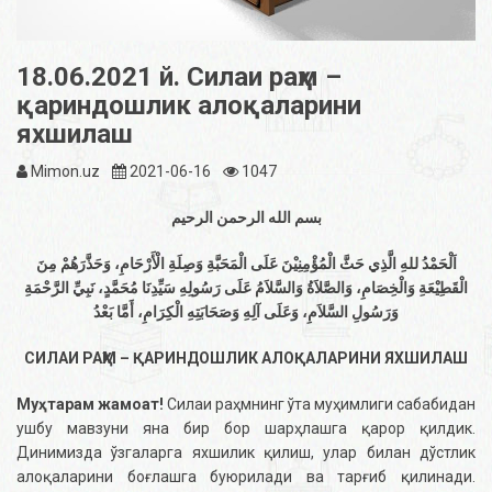
18.06.2021 й. Силаи раҳм –
қариндошлик алоқаларини
яхшилаш
Mimon.uz
2021-06-16
1047
بسم الله الرحمن الرحيم
اَلْحَمْدُ للهِ الَّذِي حَثَّ الْمُؤْمِنِيْنَ عَلَى الْمَحَبَّةِ وَصِلَةِ الْأَرْحَامِ، وَحَذَّرَهُمْ مِنَ
الْقَطِيْعَةِ وَالْخِصَامِ، وَالصَّلاَةُ وَالسَّلاَمُ عَلَى رَسُولِهِ سَيِّدِنَا مُحَمَّدٍ، نَبِيِّ الرَّحْمَةِ
وَرَسُولِ السَّلاَمِ، وَعَلَى آلِهِ وَصَحَابَتِهِ الْكِرَامِ، أَمَّا بَعْدُ
СИЛАИ РАҲМ – ҚАРИНДОШЛИК АЛОҚАЛАРИНИ ЯХШИЛАШ
Муҳтарам жамоат!
Силаи раҳмнинг ўта муҳимлиги сабабидан
ушбу мавзуни яна бир бор шарҳлашга қарор қилдик.
Динимизда ўзгаларга яхшилик қилиш, улар билан дўстлик
алоқаларини боғлашга буюрилади ва тарғиб қилинади.