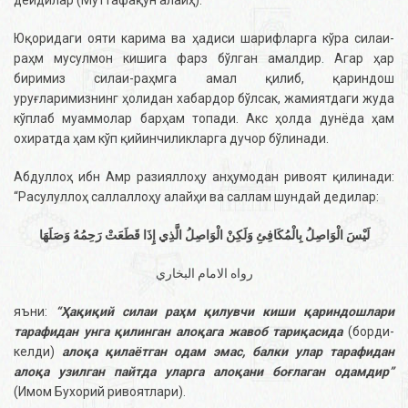
дейдилар (Муттафақун алайҳ).
Юқоридаги ояти карима ва ҳадиси шарифларга кўра силаи-
раҳм мусулмон кишига фарз бўлган амалдир. Агар ҳар
биримиз силаи-раҳмга амал қилиб, қариндош
уруғларимизнинг ҳолидан хабардор бўлсак, жамиятдаги жуда
кўплаб муаммолар барҳам топади. Акс ҳолда дунёда ҳам
охиратда ҳам кўп қийинчиликларга дучор бўлинади.
Абдуллоҳ ибн Амр разияллоҳу анҳумодан ривоят қилинади:
“Расулуллоҳ саллаллоҳу алайҳи ва саллам шундай дедилар:
لَيْسَ الْوَاصِلُ بِالْمُكَافِئِ وَلَكِنْ الْوَاصِلُ الَّذِي إِذَا قَطَعَتْ رَحِمُهُ وَصَلَهَا
رواه الامام البخاري
яъни:
“
Ҳақиқий силаи раҳм қилувчи киши қариндошлари
тарафидан унга қилинган алоқага жавоб тариқасида
(борди-
келди)
алоқа қилаётган одам эмас, балки улар тарафидан
алоқа узилган пайтда уларга алоқани боғлаган одамдир
”
(Имом Бухорий ривоятлари).