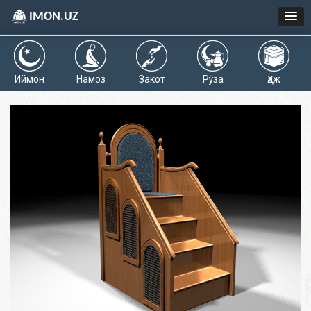
IMON.UZ
Иймон
Намоз
Закот
Рўза
Ҳаж