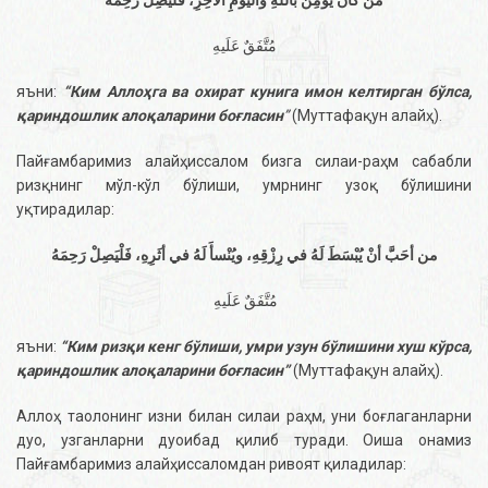
مَنْ كَانَ يُؤْمِنُ باللهِ وَاليَومِ الآخِرِ، فَلْيَصِلْ رَحِمَهُ
مُتَّفَقٌ عَلَيهِ
яъни:
“Ким Аллоҳга ва охират кунига имон келтирган бўлса,
қариндошлик алоқаларини боғласин
”
(Муттафақун алайҳ).
Пайғамбаримиз алайҳиссалом бизга силаи-раҳм сабабли
ризқнинг мўл-кўл бўлиши, умрнинг узоқ бўлишини
уқтирадилар:
من أحَبَّ أنْ يُبْسَطَ لَهُ في رِزْقِهِ، ويُنْسأَ لَهُ في أثَرِهِ، فَلْيَصِلْ رَحِمَهُ
مُتَّفَقٌ عَلَيهِ
яъни:
“Ким ризқи кенг бўлиши, умри узун бўлишини хуш кўрса,
қариндошлик алоқаларини боғласин”
(Муттафақун алайҳ).
Аллоҳ таолонинг изни билан силаи раҳм, уни боғлаганларни
дуо, узганларни дуоибад қилиб туради. Оиша онамиз
Пайғамбаримиз алайҳиссаломдан ривоят қиладилар: