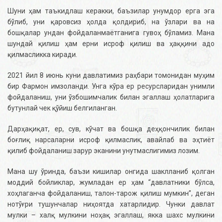
Шуни ҳам таъкидлаш керакки, баъзилар унумдор ерга эга
бўлиб, уни қаровсиз ҳолда қолдириб, на ўзлари ва на
бошқалар ундан фойдаланмаётганига гувоҳ бўламиз. Мана
шундай қилиш ҳам ерни исроф қилиш ва ҳаққини адо
қилмасликка киради.
2021 йил 8 июнь куни давлатимиз раҳбари томонидан муҳим
бир Фармон имзоланди. Унга кўра ер ресурсларидан унимли
фойдаланиш, уни ўзбошимчалик билан эгаллаш ҳолатларига
бутунлай чек қўйиш белгиланган.
Дарҳақиқат, ер, сув, кўчат ва бошқа деҳқончилик билан
боғлиқ нарсаларни исроф қилмаслик, авайлаб ва эҳтиёт
қилиб фойдаланиш зарур эканини унутмаслигимиз лозим.
Мана шу ўринда, баъзи кишилар онгида шаклланиб қолган
моддий бойликлар, жумладан ер ҳам “давлатники бўлса,
хоҳлаганча фойдаланиш, талон-тарож қилиш мумкин”, деган
нотўғри тушунчалар ниҳоятда хатарлидир. Чунки давлат
мулки – халқ мулкини ноҳақ эгаллаш, якка шахс мулкини