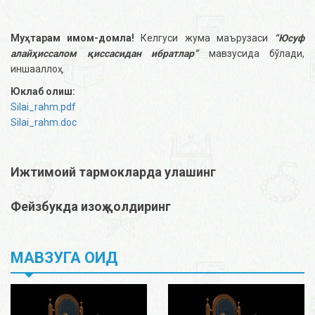
Муҳтарам имом-домла!
Келгуси жума маърузаси
“Юсуф
алайҳиссалом қиссасидан ибратлар”
мавзусида бўлади,
иншааллоҳ.
Юклаб олиш:
Silai_rahm.pdf
Silai_rahm.doc
Ижтимоий тармокларда улашинг
Фейзбукда изоҳ қолдиринг
МАВЗУГА ОИД