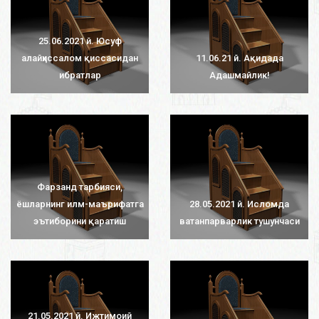
25.06.2021 й. Юсуф
алайҳиссалом қиссасидан
11.06.21 й. Ақидада
ибратлар
Адашмайлик!
Фарзанд тарбияси,
ёшларнинг илм-маърифатга
28.05.2021 й. Исломда
эътиборини қаратиш
ватанпарварлик тушунчаси
21.05.2021 й. Ижтимоий