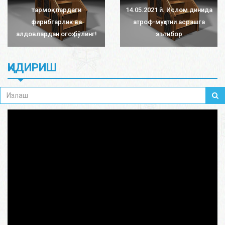
тармоқлардаги
14.05.2021 й. Ислом динида
фирибгарлик ва
атроф-муҳитни асрашга
алдовлардан огоҳ бўлинг!
эътибор
ҚИДИРИШ