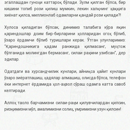
эгаллашдан гуноҳи каттароқ бўлади. Зулм қилган бўлса, бир
кишини топиб рози қилиш мумкин, лекин халқнинг ҳаққига
хиёнат қилса, миллионлаб одамларни қандай рози қилади?!
Хулоса қиладиган бўлсак, динимиз талабига кўра яқин
қариндошлар доим бир-бирларини ҳолларидан огоҳ бўлиб,
ўзаро ёрдамчи бўлиб туришлари керак. Ўтган улуғларимиз:
“Қариндошникига қадам ранжида қилмасанг, муҳтож
бўлганида молингдан бермасанг, силаи раҳмни узибсан”, дер
эдилар.
Одатдаги ва хурсандчилик кунлари, айниқса ҳайит кунлари
ўзаро зиёратлашиш, ҳадялар алмашиш, олисда бўлса, телефон
ёки интернет ёрдамида ҳол-аҳвол сўраш одамга катта савоб
келтиради.
Аллоҳ таоло барчамизни силаи-раҳм қилувчилардан қилсин,
ризқимизни мўл, амалимизни солиҳ, умримизни узун қилсин!