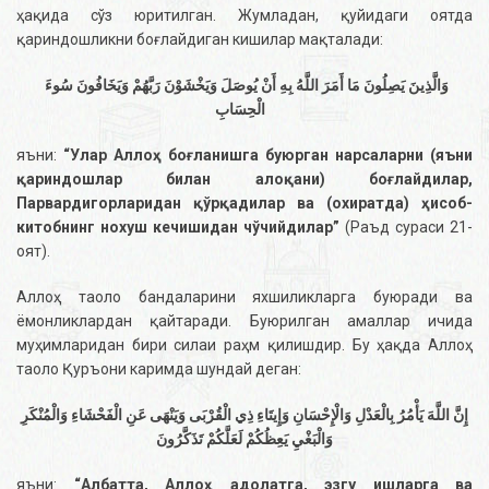
ҳақида сўз юритилган. Жумладан, қуйидаги оятда
қариндошликни боғлайдиган кишилар мақталади:
وَالَّذِينَ يَصِلُونَ مَا أَمَرَ اللَّهُ بِهِ أَنْ يُوصَلَ وَيَخْشَوْنَ رَبَّهُمْ وَيَخَافُونَ سُوءَ
الْحِسَابِ
яъни:
“Улар Аллоҳ боғланишга буюрган нарсаларни (яъни
қариндошлар билан алоқани) боғлайдилар,
Парвардигорларидан қўрқадилар ва (охиратда) ҳисоб-
китобнинг нохуш кечишидан чўчийдилар”
(Раъд сураси 21-
оят).
Аллоҳ таоло бандаларини яхшиликларга буюради ва
ёмонликлардан қайтаради. Буюрилган амаллар ичида
муҳимларидан бири силаи раҳм қилишдир. Бу ҳақда Аллоҳ
таоло Қуръони каримда шундай деган:
إِنَّ اللَّهَ يَأْمُرُ بِالْعَدْلِ وَالْإِحْسَانِ وَإِيتَاءِ ذِي الْقُرْبَى وَيَنْهَى عَنِ الْفَحْشَاءِ وَالْمُنْكَرِ
وَالْبَغْيِ يَعِظُكُمْ لَعَلَّكُمْ تَذَكَّرُونَ
яъни:
“Албатта, Аллоҳ адолатга, эзгу ишларга ва