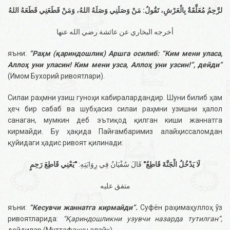
لرَّحِمُ مُعَلَّقَةٌ بِالْعَرْشِ، تَقُولُ: مَنْ وَصَلَنِي وَصَلَهُ اللهُ، وَمَنْ قَطَعَنِي قَطَعَهُ اللهُ
أخرجه البخاري عن عائشة رضي الله عنها
яъни:
“Раҳм (қариндошлик) Аршга осилиб: “Ким мени уласа,
Аллоҳ уни уласин! Ким мени узса, Аллоҳ уни узсин!”, дейди”
(Имом Бухорий ривоятлари).
Силаи раҳмни узиш гуноҳи кабиралардандир. Шуни билиб ҳам
ҳеч бир сабаб ва шубҳасиз силаи раҳмни узишни ҳалол
санаган, мумкин деб эътиқод қилган киши жаннатга
кирмайди. Бу ҳақида Пайғамбаримиз алайҳиссаломдан
қуйидаги ҳадис ривоят қилинади:
لَا يَدْخُلُ الْجَنَّةَ قَاطِعٌ"
قَالَ سُفْيَانُ فِي رِوَايَتِهِ:
"يَعْنِي قَاطِعَ رَحِمٍ
متفق عليه
яъни:
“Кесувчи жаннатга кирмайди”.
Суфён раҳимаҳуллоҳ ўз
ривоятларида:
“Қариндошликни узувчи назарда тутилган”,