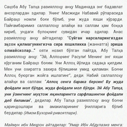
Саҳоба Абу Талҳа разияллоҳу анҳу Мадинада энг бадавлат
ансорлардан эдилар. Унинг Масжиди Набавий рўпарасида
Байраҳо номли боғи бўлиб, уни жуда яхши кўрарди.
Пайғамбаримиз саллаллоҳу алайҳи ва саллам ҳам боққа
кириб, ундаги булоқнинг сувидан ичар эдилар. Анас
разияллоҳу анҳу айтадилар: “
Суйган нарсаларингиздан
эҳсон қилмагунингизча сира яхшиликка
(жаннатга)
эриша
олмайсизлар...”
ояти нозил бўлган пайтда, Абу Талҳа
разияллоҳу анҳу: “Эй, Аллоҳнинг Расули! Менинг энг яхши
кўрганим Байраҳо боғим. Уни Аллоҳ йўлида садақа қилдим.
Мен уни охиратга захира бўлишини умид қиламан. Боғни
Аллоҳ буюрган жойга ишлатинг”, деди. Набий саллаллоҳу
алайҳи ва саллам: “
Аллоҳ сенга барака берсин! Бу жуда
фойдали мол бўлди, жуда фойдали мол бўлди. Эй Абу Талҳа,
уни ўзингнинг муҳтож яқинларингга сарфлашингни фойдали
деб биламан
”, дедилар. Абу Талҳа разияллоҳу анҳу боғни
қариндошлари ва амакиларининг ўғилларига бўлиб
бердилар
(Имом Бухорий ривоятлари).
Маймун ибн Миҳрон айтадилар: “Умар Ибн Абдулазиз менга: