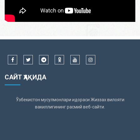
САЙТ ҲАҚИДА
Ўзбекистон мусулмонлари идораси Жиззах вилояти
вакиллигининг расмий веб-сайти.