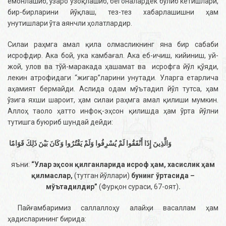
ёмонлашиб, ўзаро узоқлашиб, бегоналардек бўлиб кетишлари,
бир-бирларини йўқлаш, тез-тез хабарлашишни ҳам
унутишлари ўта аянчли ҳолатлардир.
Силаи раҳмга амал қила олмасликнинг яна бир сабаби
исрофдир. Ака бой, ука камбағал. Ака еб-ичиш, кийиниш, уй-
жой, улов ва тўй-маракада ҳашамат ва исрофга йўл қўяди,
лекин атрофидаги “жигар”ларини унутади. Уларга етарлича
аҳамият бермайди. Аслида одам мўътадил йўл тутса, ҳам
ўзига яхши шароит, ҳам силаи раҳмга амал қилиши мумкин.
Аллоҳ таоло ҳатто инфоқ-эҳсон қилишда ҳам ўрта йўлни
тутишга буюриб шундай дейди:
وَالَّذِينَ إِذَا أَنْفَقُوا لَمْ يُسْرِفُوا وَلَمْ يَقْتُرُوا وَكَانَ بَيْنَ ذَلِكَ قَوَامًا
яъни:
“Улар эҳсон қилганларида исроф ҳам, хасислик ҳам
қилмаслар,
(тутган йўллари)
бунинг ўртасида –
мўътадилдир”
(Фурқон сураси, 67-оят)
.
Пайғамбаримиз саллаллоҳу алайҳи васаллам ҳам
ҳадисларининг бирида: