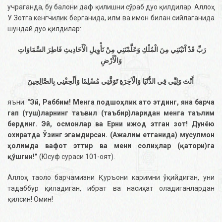
учраганда, бу балони даф қилишни сўраб дуо қилдилар. Аллоҳ
У Зотга кенгчилик берганида, илм ва имон билан сийлаганида
шундай дуо қилдилар:
رَبِّ قَدْ آَتَيْتَنِي مِنَ الْمُلْكِ وَعَلَّمْتَنِي مِنْ تَأْوِيلِ الْأَحَادِيثِ فَاطِرَ السَّمَاوَاتِ
وَالْأَرْضِ
أَنْتَ وَلِيِّي فِي الدُّنْيَا وَالْآَخِرَةِ تَوَفَّنِي مُسْلِمًا وَأَلْحِقْنِي بِالصَّالِحِينَ
яъни: “
Эй, Раббим! Менга подшоҳлик ато этдинг, яна барча
гап (туш)ларнинг таъвил (таъбир)ларидан менга таълим
бердинг. Эй, осмонлар ва Ерни ижод этган зот! Дунёю
охиратда Ўзинг эгамдирсан. (Ажалим етганида) мусулмон
ҳолимда вафот эттир ва мени солиҳлар (қатори)га
қўшгин!”
(Юсуф сураси 101-оят).
Аллоҳ таоло барчамизни Қуръони каримни ўқийдиган, уни
тадаббур қиладиган, ибрат ва насиҳат оладиганлардан
қилсин! Омин!