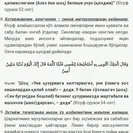
қилмаслигини (Азиз ёки шоҳ) билиши учун (қилдим)”
(Юсуф
сураси 52-оят).
Хотиржамлик, кенгчилик – синов имтиҳонлардан кейиндир.
Юсуф алайҳиссалом кўп аламли синовларни имон қуввати ва
сабр билан енгиб ўтдилар. Синовлар изидан кенглик келди.
Мисрда азиз инсонга айландилар, подшоҳнинг яқин
одамларидан бўлиб, унинг хазинасини бошқарувчи бўлдилар.
Ояти каримада шундай дейилади:
وَقَالَ الْمَلِكُ ائْتُونِي بِهِ أَسْتَخْلِصْهُ لِنَفْسِي فَلَمَّا كَلَّمَهُ قَالَ إِنَّكَ الْيَوْمَ لَدَيْنَا مَكِينٌ
أَمِينٌ
яъни: “
Шоҳ: «Уни ҳузуримга келтирингиз, уни ўзимга хос
кишилардан қилиб олай!» – деди. У билан сўзлашгач (шоҳ):
«Сен бугун(дан бошлаб) бизнинг ҳузуримизда мартабали ва
ишончли (шахс)дирсан», – деди
”
(Юсуф сураси 54-оят).
Эҳтиёж туғилганда инсон ўз қобилиятини маълум қилиши.
Шариатимиз мусулмонларни ҳеч бир эҳтиёжсиз ва сабабсиз
ўзини мақташдан қайтаради. Лекин бирор масъулиятли
вазифага номзод танланаётган вақтда ўша ўринга лойиқ киши