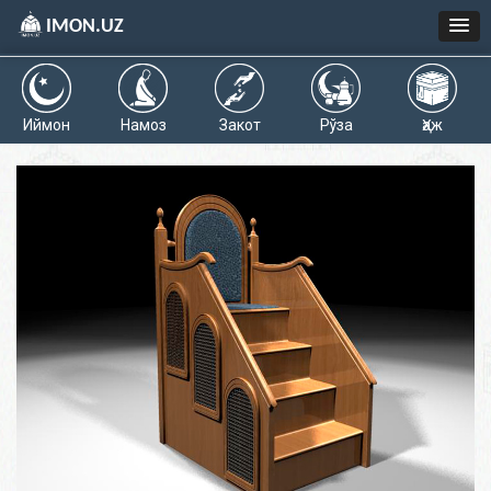
IMON.UZ
Иймон
Намоз
Закот
Рўза
Ҳаж