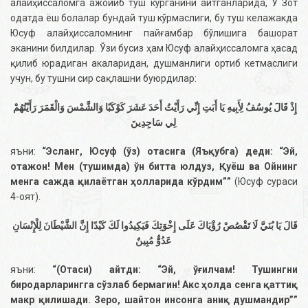
алайҳиссаломга ажойиб туш кўрганини айтганларида, У Зот
одатда ёш болалар бундай туш кўрмаслиги, бу туш келажакда
Юсуф алайҳиссаломнинг пайғамбар бўлишига башорат
эканини билдилар. Ўзи бусиз ҳам Юсуф алайҳиссаломга ҳасад
қилиб юрадиган акаларидан, душманлиги ортиб кетмаслиги
учун, бу тушни сир сақлашни буюрдилар:
إِذْ قَالَ يُوسُفُ لِأَبِيهِ يَا أَبَتِ إِنِّي رَأَيْتُ أَحَدَ عَشَرَ كَوْكَبًا وَالشَّمْسَ وَالْقَمَرَ رَأَيْتُهُمْ
لِي سَاجِدِينَ
яъни:
“Эсланг, Юсуф (ўз) отасига (Яъқубга) деди: “Эй,
отажон! Мен (тушимда) ўн битта юлдуз, Қуёш ва Ойнинг
менга сажда қилаётган ҳолларида кўрдим””
(Юсуф сураси
4-оят).
قَالَ يَا بُنَيَّ لَا تَقْصُصْ رُؤْيَاكَ عَلَى إِخْوَتِكَ فَيَكِيدُوا لَكَ كَيْدًا إِنَّ الشَّيْطَانَ لِلْإِنْسَانِ
عَدُوٌّ مُبِينٌ
яъни:
“(Отаси) айтди: “Эй, ўғилчам! Тушингни
биродарларингга сўзлаб бермагин! Акс ҳолда сенга қаттиқ
макр қилишади. Зеро, шайтон инсонга аниқ душмандир””