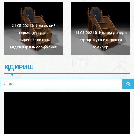
21.05.2021 й. Ижтимоий
тармоқлардаги
14.05.2021 й. Ислом динида
фирибгарлик ва
атроф-муҳитни асрашга
алдовлардан огоҳ бўлинг!
эътибор
ҚИДИРИШ