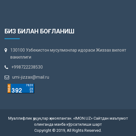
БИЗ БИЛАН БОҒЛАНИШ
130100 Узбекистон мусулмонлар идораси Жиззах вилоят
вакиллиги
+998722238530
umi-jizzax@mail.ru
Муаллифлик ҳуқуқлар ҳимояланган. «IMON.UZ» Сайтдан маълумот
олинганда манба кўрсатилиши шарт
Copyright © 2019, All Rights Reserved.