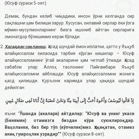
(Юсуф сураси 5-оят).
Демак, бундан келиб чиқадики, инсон ўрни келганда сир
сақлашни ҳам билиши зарур. Хусусан, оилавий сирлар ёки ўзга
мўмин-мусулмонларнинг бизга ишониб айтган сирларига
омонатдор бўлишимиз керак бўлади.
Ҳасаддан сақланиш
.
Ҳасад шундай ёмон иллатки, ҳатто у Яъқуб
алайҳиссалом оиласида тарбия кўрган кишилар – Юсуф
алайҳиссаломнинг ўгай акаларини ҳам четлаб ўтмади. Ҳасад
сабабли улар Аллоҳ таолонинг Пайғамбари Яъқуб
алайҳиссаломни айблашди. Юсуф алайҳиссаломни жонига
қасд қилишди. Қуръони каримда улар ҳақида шундай
дейилган:
إِذْ قَالُوا لَيُوسُفُ وَأَخُوهُ أَحَبُّ إِلَى أَبِينَا مِنَّا وَنَحْنُ عُصْبَةٌ إِنَّ أَبَانَا لَفِي ضَلَالٍ مُبِينٍ
яъни: “
Ўшанда (акалари) айтдилар: “Юсуф ва унинг укаси
(Бинямин) отамизга биздан кўра суюклироқдир.
Ваҳоланки, биз бир тўп (кўпчилик)миз. Ҳақиқатан, отамиз
аниқ гумроҳлик узрадир””
(Юсуф сураси 8-оят).