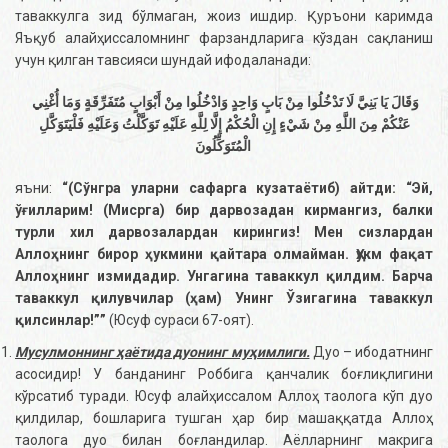
таваккулга зид бўлмаган, жоиз ишдир. Қуръони каримда
Яъқуб алайҳиссаломнинг фарзандларига кўздан сақланиш
учун қилган тавсияси шундай ифодаланади:
وَقَالَ يَا بَنِيَّ لَا تَدْخُلُوا مِنْ بَابٍ وَاحِدٍ وَادْخُلُوا مِنْ أَبْوَابٍ مُتَفَرِّقَةٍ وَمَا أُغْنِي
عَنْكُمْ مِنَ اللَّهِ مِنْ شَيْءٍ إِنِ الْحُكْمُ إِلَّا لِلَّهِ عَلَيْهِ تَوَكَّلْتُ وَعَلَيْهِ فَلْيَتَوَكَّلِ
الْمُتَوَكِّلُونَ
яъни:
“(Сўнгра уларни сафарга кузатаётиб) айтди: “Эй,
ўғилларим! (Мисрга) бир дарвозадан кирмангиз, балки
турли хил дарвозалардан кирингиз! Мен сизлардан
Аллоҳнинг бирор ҳукмини қайтара олмайман.
Ҳукм фақат
Аллоҳнинг измидадир. Унгагина таваккул қилдим. Барча
таваккул қилувчилар (ҳам) Унинг Ўзигагина таваккул
қилсинлар!
””
(Юсуф сураси 67-оят).
Мусулмоннинг ҳаётида дуонинг муҳимлиги.
Дуо – ибодатнинг
асосидир! У банданинг Роббига қанчалик боғлиқлигини
кўрсатиб туради. Юсуф алайҳиссалом Аллоҳ таолога кўп дуо
қилдилар, бошларига тушган ҳар бир машаққатда Аллоҳ
таолога дуо билан боғландилар. Аёлларнинг макрига