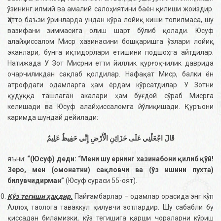
ўзининг илмий ва амалий салоҳиятини баён қилиши жоиздир.
Ҳатто баъзи ўринларда ундан кўра лойиқ киши топилмаса, шу
вазифани зиммасига олиш шарт бўлиб қолади. Юсуф
алайҳиссалом Миср хазинасини бошқаришга ўзлари лойиқ
эканлари, бунга иқтидорлари етишини подшоҳга айтдилар.
Натижада У Зот Мисрни етти йиллик қурғоқчилик даврида
очарчиликдан сақлаб қолдилар. Нафақат Миср, балки ён
атрофдаги одамларга ҳам ёрдам кўрсатдилар. У Зотни
қудуққа ташлаган акалари ҳам буғдой сўраб Мисрга
келишади ва Юсуф алайҳиссаломга йўлиқишади. Қуръони
каримда шундай дейилади:
قَالَ اجْعَلْنِي عَلَى خَزَائِنِ الْأَرْضِ إِنِّي حَفِيظٌ عَلِيمٌ
яъни:
“
(Юсуф) деди:
“
Мени шу ернинг хазинабони қилиб қўй!
Зеро, мен (омонатни) сақловчи ва (ўз ишини пухта)
билувчидирман
”
(Юсуф сураси 55-оят).
Кўз тегиши ҳақдир.
Пайғамбарлар – одамлар орасида энг кўп
Аллоҳ таолога таваккул қилувчи зотлардир. Шу сабабли бу
қиссадан биламизки, кўз тегишига қарши чораларни кўриш