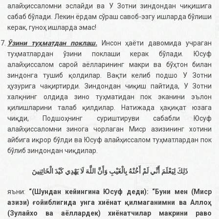
алайҳиссаломни эслайди ва У Зотни зиндондан чиқишига
сабаб бўлади. Лекин ёрдам сўраш савоб-эзгу ишларда бўлиши
керак, гуноҳ ишларда эмас!
Ўзини туҳматдан поклаш.
Инсон ҳаёти давомида учраган
туҳматлардан ўзини поклаши керак бўлади. Юсуф
алайҳиссалом сарой аёлларининг макри ва бўҳтон билан
зиндонга тушиб қолдилар. Вақти келиб подшо У Зотни
ҳузурига чақиртирди. Зиндондан чиқиш пайтида, У Зотни
халқнинг олдида зино туҳматидан пок эканини эълон
қилишларини талаб қилдилар. Натижада ҳақиқат юзага
чиқди, Подшоҳнинг суриштируви сабабли Юсуф
алайҳиссаломни зинога чорлаган Миср азизининг хотини
айбига иқрор бўлди ва Юсуф алайҳиссалом туҳматлардан пок
бўлиб зиндондан чиқдилар.
ذَلِكَ لِيَعْلَمَ أَنِّي لَمْ أَخُنْهُ بِالْغَيْبِ وَأَنَّ اللَّهَ لَا يَهْدِي كَيْدَ الْخَائِنِينَ
яъни:
“(Шундан кейингина Юсуф деди): “Буни мен (Миср
азизи) ғойиблигида унга хиёнат қилмаганимни ва Аллоҳ
(Зулайхо ва аёллардек) хиёнатчилар макрини раво