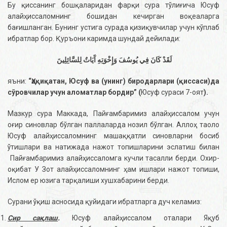
Бу қиссанинг бошқаларидан фарқи сура тўлиғича Юсуф
алайҳиссаломнинг бошидан кечирган воқеаларга
бағишланган. Бунинг устига сурада қизиқувчилар учун кўплаб
ибратлар бор. Қуръони каримда шундай дейилади:
لَقَدْ كَانَ فِي يُوسُفَ وَإِخْوَتِهِ آَيَاتٌ لِلسَّائِلِينَ
яъни:
“Ҳақиқатан, Юсуф ва (унинг) биродарлари (қиссаси)да
сўровчилар учун аломатлар бордир” (
Юсуф сураси 7-оят
).
Мазкур сура Маккада, Пайғамбаримиз алайҳиссалом учун
оғир синовлар бўлган паллаларда нозил бўлган. Аллоҳ таоло
Юсуф алайҳиссаломнинг машаққатли синовларни босиб
ўтишлари ва натижада нажот топишларини эслатиш билан
Пайғамбаримиз алайҳиссаломга кучли тасалли берди. Охир-
оқибат У Зот алайҳиссаломнинг ҳам ишлари нажот топиши,
Ислом ер юзига тарқалиши хушхабарини берди.
Сурани ўқиш асносида қуйидаги ибратларга дуч келамиз:
Сир сақлаш
.
Юсуф алайҳиссалом оталари Яқуб