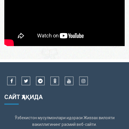
САЙТ ҲАҚИДА
Ўзбекистон мусулмонлари идораси Жиззах вилояти
вакиллигининг расмий веб-сайти.