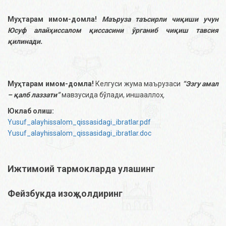
Муҳтарам имом-домла!
Маъруза таъсирли чиқиши учун
Юсуф алайҳиссалом қиссасини ўрганиб чиқиш тавсия
қилинади.
Муҳтарам имом-домла!
Келгуси жума маърузаси
“Эзгу амал
– қалб лаззати”
мавзусида бўлади, иншааллоҳ.
Юклаб олиш:
Yusuf_alayhissalom_qissasidagi_ibratlar.pdf
Yusuf_alayhissalom_qissasidagi_ibratlar.doc
Ижтимоий тармокларда улашинг
Фейзбукда изоҳ қолдиринг