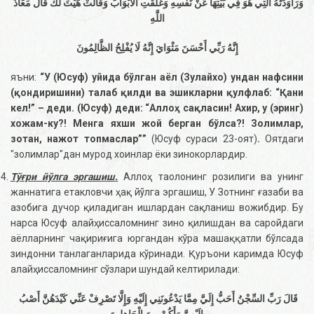
وَرَاوَدَتْهُ الَّتِي هُوَ فِي بَيْتِهَا عَنْ نَفْسِهِ وَغَلَّقَتِ الْأَبْوَابَ وَقَالَتْ هَيْتَ لَكَ قَالَ مَعَاذَ
اللَّهِ
إِنَّهُ رَبِّي أَحْسَنَ مَثْوَايَ إِنَّهُ لَا يُفْلِحُ الظَّالِمُونَ
яъни:
“У (Юсуф) уйида бўлган аёл (Зулайхо) ундан нафсини
(қондиришини) талаб қилди ва эшикларни қулфлаб: “Қани
кел!” – деди. (Юсуф) деди: “Аллоҳ сақласин! Ахир, у (эринг)
хожам-ку?! Менга яхши жой берган бўлса?! Золимлар,
зотан, нажот топмаслар””
(Юсуф сураси 23-оят)
.
Оятдаги
"золимлар"дан мурод хоинлар ёки зинокорлардир.
Тўғри йўлга эргашиш.
Аллоҳ таолонинг розилиги ва унинг
жаннатига етакловчи ҳақ йўлга эргашиш, У Зотнинг ғазаби ва
азобига дучор қиладиган ишлардан сақланиш вожибдир. Бу
нарса Юсуф алайҳиссаломнинг зино қилишдан ва саройдаги
аёлларнинг чақириғига юргандан кўра машаққатли бўлсада
зиндонни танлаганларида кўринади. Қуръони каримда Юсуф
алайҳиссаломнинг сўзлари шундай келтирилади:
قَالَ رَبِّ السِّجْنُ أَحَبُّ إِلَيَّ مِمَّا يَدْعُونَنِي إِلَيْهِ وَإِلَّا تَصْرِفْ عَنِّي كَيْدَهُنَّ أَصْبُ