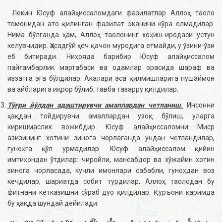
Лекин Юсуф алайҳиссаломдаги фазилатлар Аллоҳ таоло
томонидан ато қилинган фазилат эканини кўра олмадилар.
Нима бўлганда ҳам, Аллоҳ таолонинг хоҳиш-иродаси устун
келувчидир. Ҳасадгўй ҳеч қачон муродига етмайди, у ўзини-ўзи
еб битиради. Ниҳояда барибир Юсуф алайҳиссалом
пайғамбарлик мартабаси ва одамлар орасида шараф ва
иззатга эга бўлдилар. Акалари эса қилмишларига пушаймон
ва айбларига иқрор бўлиб, тавба тазарру қилдилар.
Тўғри йўлдан адаштирувчи амаллардан четланиш.
Инсонни
ҳақдан тойдирувчи амаллардан узоқ бўлиш, уларга
киришмаслик вожибдир. Юсуф алайҳиссаломни Миср
азизининг хотини зинога чорлаганда ундан четландилар,
гуноҳга қўл урмадилар. Юсуф алайҳиссалом қийин
имтиҳондан ўтдилар: чиройли, мансабдор ва хўжайин хотин
зинога чорласада, кучли имонлари сабабли, гуноҳдан воз
кечдилар, шариатда собит турдилар. Аллоҳ таолодан бу
фитнани кетказишни сўраб дуо қилдилар. Қуръони каримда
бу ҳақда шундай дейилади: