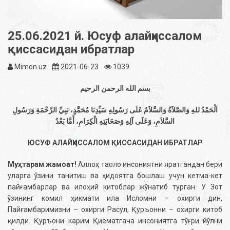
25.06.2021 й. Юсуф алайҳиссалом
қиссасидан ибратлар
Mimon.uz
2021-06-23
1039
بسم الله الرحمن الرحيم
اَلْحَمْدُ للهِ وَالصَّلاَةُ وَالسَّلاَمُ عَلَى رَسُولِهِ سَيِّدِنَا مُحَمَّدٍ، نَبِيِّ الرَّحْمَةِ وَرَسُولِ
السَّلاَمِ، وَعَلَى آلِهِ وَصَحَابَتِهِ الْكِرَامِ، أَمَّا بَعْدُ
ЮСУФ АЛАЙҲИССАЛОМ ҚИССАСИДАН ИБРАТЛАР
Муҳтарам жамоат!
Аллоҳ таоло инсониятни яратгандан бери
уларга ўзини танитиш ва ҳидоятга бошлаш учун кетма-кет
пайғамбарлар ва илоҳий китоблар жўнатиб турган. У Зот
ўзининг комил ҳикмати ила Исломни – охирги дин,
Пайғамбаримизни – охирги Расул, Қуръонни – охирги китоб
қилди. Қуръони карим Қиёматгача инсониятга тўғри йўлни