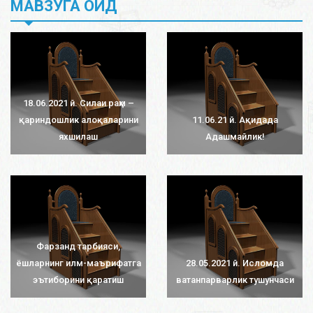
МАВЗУГА ОИД
18.06.2021 й. Силаи раҳм –
қариндошлик алоқаларини
11.06.21 й. Ақидада
яхшилаш
Адашмайлик!
Фарзанд тарбияси,
ёшларнинг илм-маърифатга
28.05.2021 й. Исломда
эътиборини қаратиш
ватанпарварлик тушунчаси