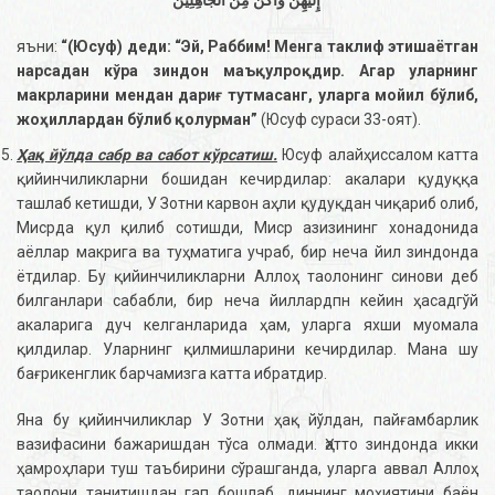
إِلَيْهِنَّ وَأَكُنْ مِنَ الْجَاهِلِينَ
яъни:
“(Юсуф) деди: “Эй, Раббим! Менга таклиф этишаётган
нарсадан кўра зиндон маъқулроқдир. Агар уларнинг
макрларини мендан дариғ тутмасанг, уларга мойил бўлиб,
жоҳиллардан бўлиб қолурман”
(Юсуф сураси 33-оят).
Ҳақ йўлда сабр ва сабот кўрсатиш.
Юсуф алайҳиссалом катта
қийинчиликларни бошидан кечирдилар: акалари қудуққа
ташлаб кетишди, У Зотни карвон аҳли қудуқдан чиқариб олиб,
Мисрда қул қилиб сотишди, Миср азизининг хонадонида
аёллар макрига ва туҳматига учраб, бир неча йил зиндонда
ётдилар. Бу қийинчиликларни Аллоҳ таолонинг синови деб
билганлари сабабли, бир неча йиллардпн кейин ҳасадгўй
акаларига дуч келганларида ҳам, уларга яхши муомала
қилдилар. Уларнинг қилмишларини кечирдилар. Мана шу
бағрикенглик барчамизга катта ибратдир.
Яна бу қийинчиликлар У Зотни ҳақ йўлдан, пайғамбарлик
вазифасини бажаришдан тўса олмади. Ҳатто зиндонда икки
ҳамроҳлари туш таъбирини сўрашганда, уларга аввал Аллоҳ
таолони танитишдан гап бошлаб, диннинг моҳиятини баён