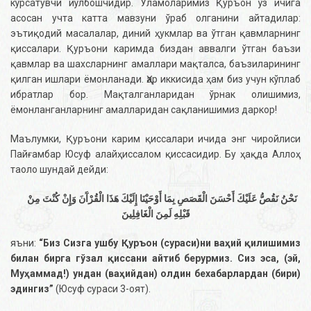
кўрсатувчи йўлбошчидир. Уламоларимиз Қуръон ўз ичига
асосан учта катта мавзуни ўраб олганини айтадилар:
эътиқодий масалалар, диний ҳукмлар ва ўтган қавмларнинг
қиссалари. Қуръони каримда биздан аввалги ўтган баъзи
қавмлар ва шахсларнинг амаллари мақталса, баъзиларининг
қилган ишлари ёмонланади. Ҳар иккисида ҳам биз учун кўплаб
ибратлар бор. Мақталганларидан ўрнак олишимиз,
ёмонланганларнинг амалларидан сақланишимиз даркор!
Маълумки, Қуръони карим қиссалари ичида энг чиройлиси
Пайғамбар Юсуф алайҳиссалом қиссасидир. Бу ҳақда Аллоҳ
таоло шундай дейди:
نَحْنُ نَقُصُّ عَلَيْكَ أَحْسَنَ الْقَصَصِ بِمَا أَوْحَيْنَا إِلَيْكَ هَذَا الْقُرْآَنَ
وَإِنْ كُنْتَ مِنْ
قَبْلِهِ لَمِنَ الْغَافِلِينَ
яъни:
“Биз Сизга ушбу Қуръон (сураси)ни ваҳий қилишимиз
билан бирга гўзал қиссани айтиб берурмиз. Сиз эса, (эй,
Муҳаммад!) ундан (ваҳийдан) олдин бехабарлардан (бири)
эдингиз”
(Юсуф сураси 3-оят).