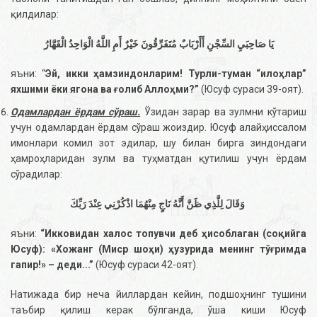
қилдилар:
يَا صَاحِبَيِ السِّجْنِ أَأَرْبَابٌ مُتَفَرِّقُونَ خَيْرٌ أَمِ اللَّهُ الْوَاحِدُ الْقَهَّارُ
яъни: “
Эй, икки ҳамзиндонларим! Турли-туман “илоҳлар”
яхшими ёки ягона ва ғолиб Аллоҳми?”
(Юсуф сураси 39-оят).
Одамлардан ёрдам сўраш.
Ўзидан зарар ва зулмни кўтариш
учун одамлардан ёрдам сўраш жоиздир. Юсуф алайҳиссалом
имонлари комил зот эдилар, шу билан бирга зиндондаги
ҳамроҳларидан зулм ва туҳматдан қутилиш учун ёрдам
сўрадилар:
وَقَالَ لِلَّذِي ظَنَّ أَنَّهُ نَاجٍ مِنْهُمَا اذْكُرْنِي عِنْدَ رَبِّكَ
яъни:
“Икковидан халос топувчи деб ҳисоблаган (соқийга
Юсуф): «Хожанг (Миср шоҳи) ҳузурида менинг тўғримда
гапир!» – деди...”
(Юсуф сураси 42-оят).
Натижада бир неча йиллардан кейин, подшоҳнинг тушини
таъбир қилиш керак бўлганда, ўша киши Юсуф