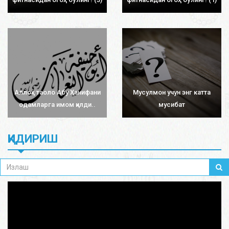
Аллоҳ таоло Абу Ҳанифани
Мусулмон учун энг катта
одамларга имом қилди..
мусибат
ҚИДИРИШ