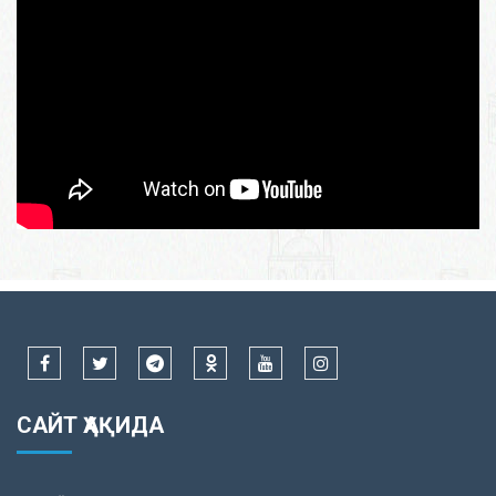
САЙТ ҲАҚИДА