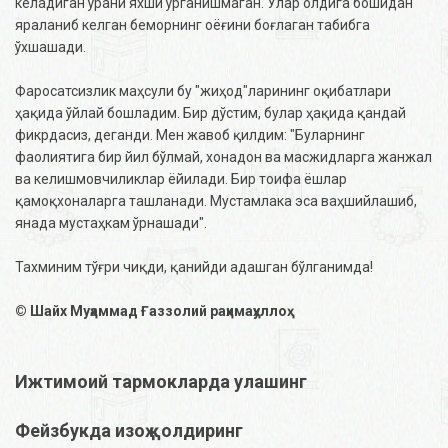
келадиган ўрани яхши ўрганишмаган. Улар олдига бошидан
яраланиб келган беморнинг оёғини боғлаган табибга
ўхшашади.
Фаросатсизлик маҳсули бу "жиҳод"ларининг оқибатлари
ҳақида ўйлай бошладим. Бир дўстим, булар ҳақида қандай
фикрдасиз, деганди. Мен жавоб қилдим: "Буларнинг
фаолиятига бир йил бўлмай, хонадон ва масжидларга жанжал
ва келишмовчиликлар ёйилади. Бир тоифа ёшлар
қамоқхоналарга ташланади. Мустамлака эса ваҳшийлашиб,
янада мустаҳкам ўрнашади".
Тахминим тўғри чиқди, қанийди адашган бўлганимда!
© Шайх Муҳаммад Ғаззолий раҳимаҳуллоҳ
Ижтимоий тармокларда улашинг
Фейзбукда изоҳ қолдиринг