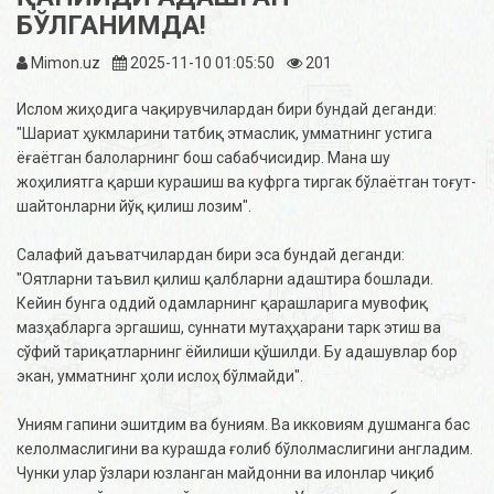
БЎЛГАНИМДА!
Mimon.uz
2025-11-10 01:05:50
201
Ислом жиҳодига чақирувчилардан бири бундай деганди:
"Шариат ҳукмларини татбиқ этмаслик, умматнинг устига
ёғаётган балоларнинг бош сабабчисидир. Мана шу
жоҳилиятга қарши курашиш ва куфрга тиргак бўлаётган тоғут-
шайтонларни йўқ қилиш лозим".
Салафий даъватчилардан бири эса бундай деганди:
"Оятларни таъвил қилиш қалбларни адаштира бошлади.
Кейин бунга оддий одамларнинг қарашларига мувофиқ
мазҳабларга эргашиш, суннати мутаҳҳарани тарк этиш ва
сўфий тариқатларнинг ёйилиши қўшилди. Бу адашувлар бор
экан, умматнинг ҳоли ислоҳ бўлмайди".
Униям гапини эшитдим ва буниям. Ва икковиям душманга бас
келолмаслигини ва курашда ғолиб бўлолмаслигини англадим.
Чунки улар ўзлари юзланган майдонни ва илонлар чиқиб