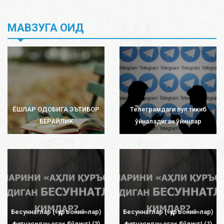
МАВЗУГА ОИД
ЁШЛАР ОДОБИГА ЭЪТИБОР
Телеграмдаги пул тикиб
БЕРАЙЛИК
ўйналадиган ўйинлар
Бесуннатлар («қуръоний»лар)
Бесуннатлар («қуръоний»лар)
фитнасидан огоҳ бўлинг! (3)
фитнасидан огоҳ бўлинг! (1)