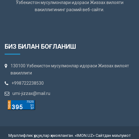
Ўзбекистон мусулмонлари идораси Жиззах вилояти
вакиллигининг расмий веб-сайти.
БИЗ БИЛАН БОҒЛАНИШ
130100 Узбекистон мусулмонлар идораси Жиззах вилоят
вакиллиги
+998722238530
umi-jizzax@mail.ru
Муаллифлик ҳуқуқлар ҳимояланган. «IMON.UZ» Сайтдан маълумот