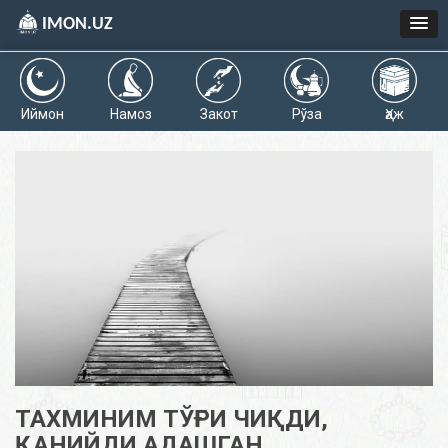
IMON.UZ
Иймон
Намоз
Закот
Рўза
Ҳаж
ТАХМИНИМ ТЎҒРИ ЧИҚДИ,
ҚАНИЙДИ АДАШГАН