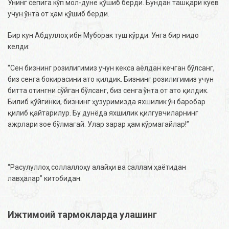
Унинг сепига кўп мол-дунё қўшиб берди. Бундан ташқари куёв
учун ўнта от ҳам қўшиб берди.
Бир кун Абдуллоҳ ибн Муборак туш кўрди. Унга бир нидо
келди:
“Сен бизнинг розилигимиз учун кекса аёлдан кечган бўлсанг,
биз сенга бокирасини ато қилдик. Бизнинг розилигимиз учун
битта отингни сўйган бўлсанг, биз сенга ўнта от ато қилдик.
Билиб қўйгинки, бизнинг ҳузуримизда яхшилик ўн баробар
қилиб қайтарилур. Бу дунёда яхшилик қилгувчиларнинг
ажрлари зое бўлмагай. Улар зарар ҳам кўрмагайлар!”
“Расулуллоҳ соллаллоҳу алайҳи ва саллам ҳаётидан
лавҳалар” китобидан.
Ижтимоий тармокларда улашинг