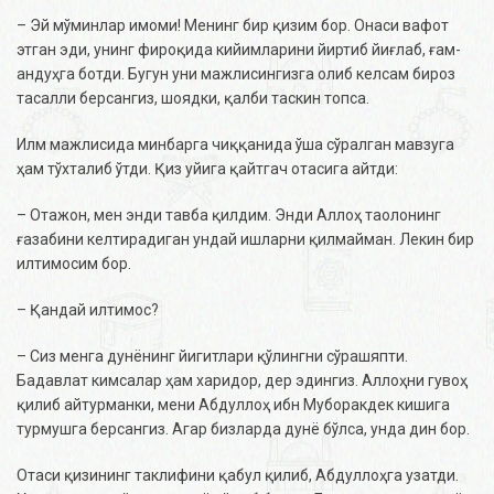
– Эй мўминлар имоми! Менинг бир қизим бор. Онаси вафот
этган эди, унинг фироқида кийимларини йиртиб йиғлаб, ғам-
андуҳга ботди. Бугун уни мажлисингизга олиб келсам бироз
тасалли берсангиз, шоядки, қалби таскин топса.
Илм мажлисида минбарга чиққанида ўша сўралган мавзуга
ҳам тўхталиб ўтди. Қиз уйига қайтгач отасига айтди:
– Отажон, мен энди тавба қилдим. Энди Аллоҳ таолонинг
ғазабини келтирадиган ундай ишларни қилмайман. Лекин бир
илтимосим бор.
– Қандай илтимос?
– Сиз менга дунёнинг йигитлари қўлингни сўрашяпти.
Бадавлат кимсалар ҳам харидор, дер эдингиз. Аллоҳни гувоҳ
қилиб айтурманки, мени Абдуллоҳ ибн Муборакдек кишига
турмушга берсангиз. Агар бизларда дунё бўлса, унда дин бор.
Отаси қизининг таклифини қабул қилиб, Абдуллоҳга узатди.