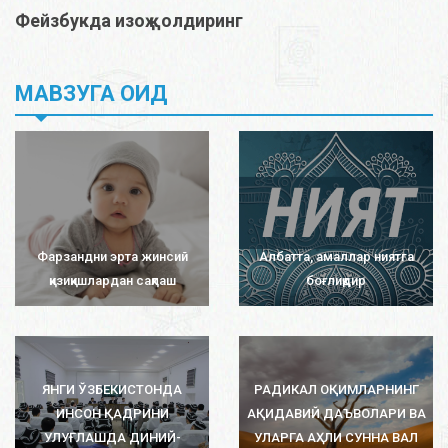
Фейзбукда изоҳ қолдиринг
МАВЗУГА ОИД
Фарзандни эрта жинсий
Албатта, амаллар ниятга
қизиқишлардан сақлаш
боғлиқдир
ЯНГИ ЎЗБЕКИСТОНДА
РАДИКАЛ ОҚИМЛАРНИНГ
ИНСОН ҚАДРИНИ
АҚИДАВИЙ ДАЪВОЛАРИ ВА
УЛУҒЛАШДА ДИНИЙ-
УЛАРГА АҲЛИ СУННА ВАЛ