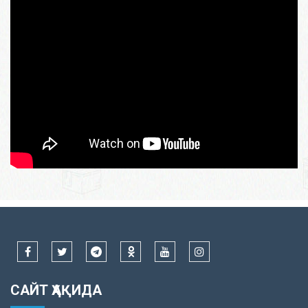
САЙТ ҲАҚИДА