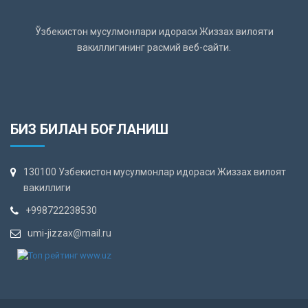
Ўзбекистон мусулмонлари идораси Жиззах вилояти
вакиллигининг расмий веб-сайти.
БИЗ БИЛАН БОҒЛАНИШ
130100 Узбекистон мусулмонлар идораси Жиззах вилоят
вакиллиги
+998722238530
umi-jizzax@mail.ru