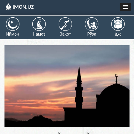
IMON.UZ
Иймон
Намоз
Закот
Рўза
Ҳаж