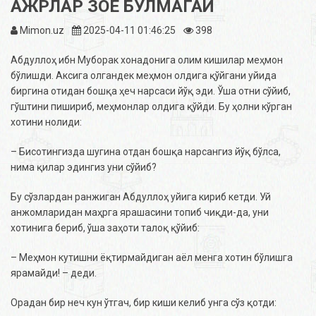
АЖРЛАР ЗОЕ БЎЛМАГАЙ
Mimon.uz
2025-04-11 01:46:25
398
Абдуллоҳ ибн Муборак хонадонига олим кишилар меҳмон
бўлишди. Аксига олгандек меҳмон олдига қўйгани уйида
биргина отидан бошқа ҳеч нарсаси йўқ эди. Ўша отни сўйиб,
гўштини пишириб, меҳмонлар олдига қўйди. Бу ҳолни кўрган
хотини нолиди:
– Бисотингизда шугина отдан бошқа нарсангиз йўқ бўлса,
нима қилар эдингиз уни сўйиб?
Бу сўзлардан ранжиган Абдуллоҳ уйига кириб кетди. Уй
анжомларидан маҳрга ярашасини топиб чиқди-да, уни
хотинига бериб, ўша заҳоти талоқ қўйиб:
– Меҳмон кутишни ёқтирмайдиган аёл менга хотин бўлишга
ярамайди! – деди.
Орадан бир неч кун ўтгач, бир киши келиб унга сўз қотди: