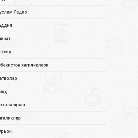
услим Радио
аддия
ийрат
афсир
збекистон янгиликлари
атволар
иқҳ
отолавҳалар
нгиликлар
уръон