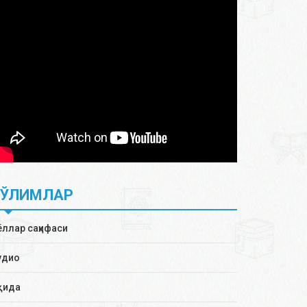
БЎЛИМЛАР
ёллар саҳифаси
удио
қида