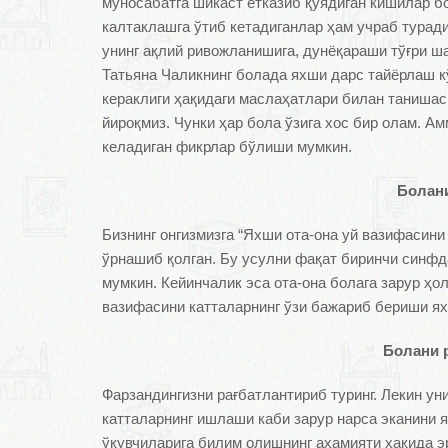
муносабатга шикаст етказиб қўядиган кишилар бо
калтаклашга ўтиб кетадиганлар ҳам учраб туради
унинг ақлий ривожланишига, дунёқараши тўғри ш
Татьяна Чаликнинг болада яхши дарс тайёрлаш 
кераклиги ҳақидаги маслаҳатлари билан танишас
йироқмиз. Чунки ҳар бола ўзига хос бир олам. А
келадиган фикрлар бўлиши мумкин.
Болан
Бизнинг онгизмизга “Яхши ота-она уй вазифасини
ўрнашиб қолган. Бу усулни фақат биринчи синф
мумкин. Кейинчалик эса ота-она болага зарур ҳо
вазифасини катталарнинг ўзи бажариб бериши я
Болани 
Фарзандингизни рағбатлантириб туринг. Лекин ун
катталарнинг ишлаши каби зарур нарса эканини
ўқувчиларига билим олишнинг аҳамияти ҳақида эр