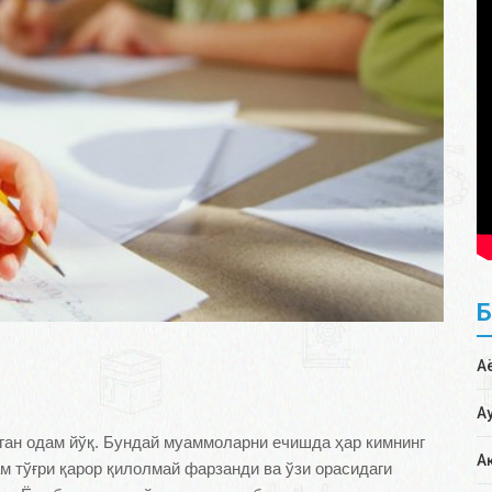
А
А
ган одам йўқ. Бундай муаммоларни ечишда ҳар кимнинг
А
ам тўғри қарор қилолмай фарзанди ва ўзи орасидаги