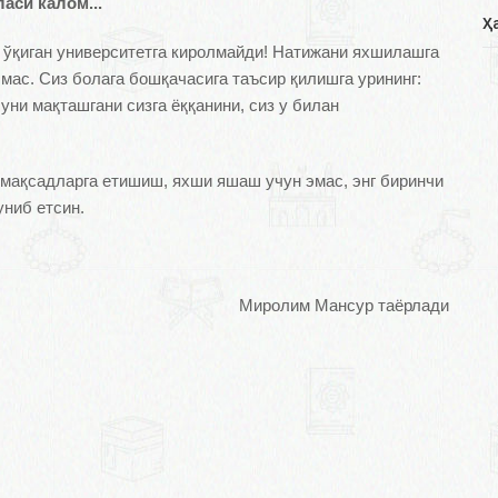
аси калом...
Ҳ
 ўқиган университетга киролмайди! Натижани яхшилашга
мас. Сиз болага бошқачасига таъсир қилишга урининг:
уни мақташгани сизга ёққанини, сиз у билан
мақсадларга етишиш, яхши яшаш учун эмас, энг биринчи
униб етсин.
Миролим Мансур таёрлади