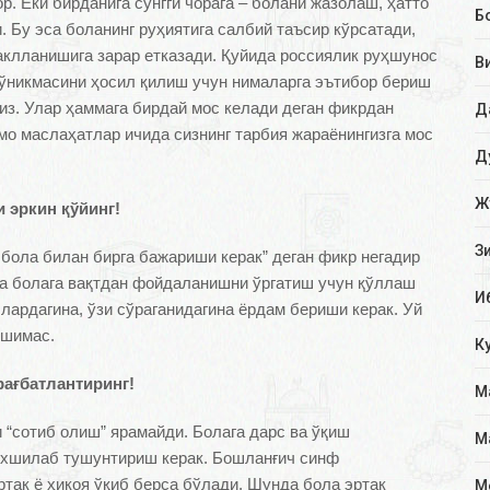
р. Ёки бирданига сўнгги чорага – болани жазолаш, ҳатто
Б
. Бу эса боланинг руҳиятига салбий таъсир кўрсатади,
аклланишига зарар етказади. Қуйида россиялик руҳшунос
В
кўникмасини ҳосил қилиш учун нималарга эътибор бериш
из. Улар ҳаммага бирдай мос келади деган фикрдан
Д
ммо маслаҳатлар ичида сизнинг тарбия жараёнингизга мос
Д
Ж
и
эркин
қўйинг!
З
 бола билан бирга бажариши керак” деган фикр негадир
да болага вақтдан фойдаланишни ўргатиш учун қўллаш
И
ллардагина, ўзи сўраганидагина ёрдам бериши керак. Уй
хшимас.
К
рағбатлантиринг!
М
и “сотиб олиш” ярамайди. Болага дарс ва ўқиш
М
 яхшилаб тушунтириш керак. Бошланғич синф
так ё ҳикоя ўқиб берса бўлади. Шунда бола эртак
М