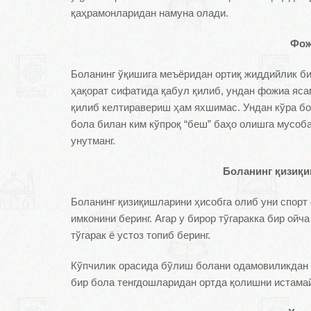
қаҳрамонларидан намуна олади.
Фож
Боланинг ўқишига меъёридан ортиқ жиддийлик б
ҳақорат сифатида қабул қилиб, ундан фожиа яса
қилиб келтиравериш ҳам яхшимас. Ундан кўра бо
бола билан ким кўпроқ “беш” баҳо олишга мусоб
унутманг.
Боланинг қизиқи
Боланинг қизиқишларини ҳисобга олиб уни спорт ё
имконини беринг. Агар у бирор тўгаракка бир ойч
тўгарак ё устоз топиб беринг.
Кўпчилик орасида бўлиш болани одамовиликдан 
бир бола тенгдошларидан ортда қолишни истама