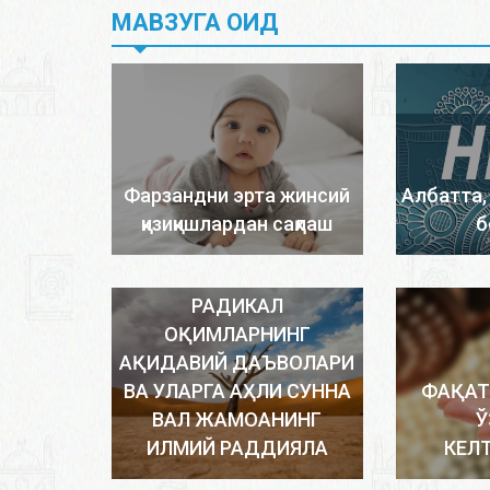
МАВЗУГА ОИД
Фарзандни эрта жинсий
Албатта,
қизиқишлардан сақлаш
б
РАДИКАЛ
ОҚИМЛАРНИНГ
АҚИДАВИЙ ДАЪВОЛАРИ
ВА УЛАРГА АҲЛИ СУННА
ФАҚАТ
ВАЛ ЖАМОАНИНГ
Ў
ИЛМИЙ РАДДИЯЛА
КЕЛ