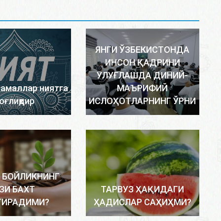
ЯНГИ ЎЗБЕКИСТОНДА
ИНСОН ҚАДРИНИ
УЛУҒЛАШДА ДИНИЙ-
 амаллар ниятга
МАЪРИФИЙ
оғлиқдир
ИСЛОҲОТЛАРНИНГ ЎРНИ
 БОЙЛИКНИНГ
ЗИ БАХТ
ТАРВУЗ ҲАҚИДАГИ
ТИРАДИМИ?
ҲАДИСЛАР САҲИҲМИ?