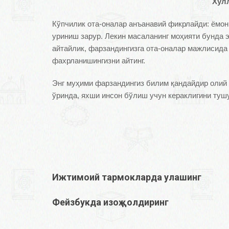
Хулл
Кўпчилик ота-оналар анъанавий фикрлайди: ёмон
уриниш зарур. Лекин масаланинг моҳияти бунда э
айтайлик, фарзандингизга ота-оналар мажлисида 
фахрланишингизни айтинг.
Энг муҳими фарзандингиз билим қандайдир олий 
ўринда, яхши инсон бўлиш учун кераклигини туш
Ижтимоий тармокларда улашинг
Фейзбукда изоҳ қолдиринг