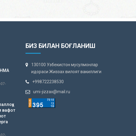
БИЗ БИЛАН БОҒЛАНИШ
130100 Узбекистон мусулмонлар
АНМА
идораси Жиззах вилоят вакиллиги
+998722238530
-07-
umi-jizzax@mail.ru
лаллоҳу
м вафот
зот
ерга
-02-