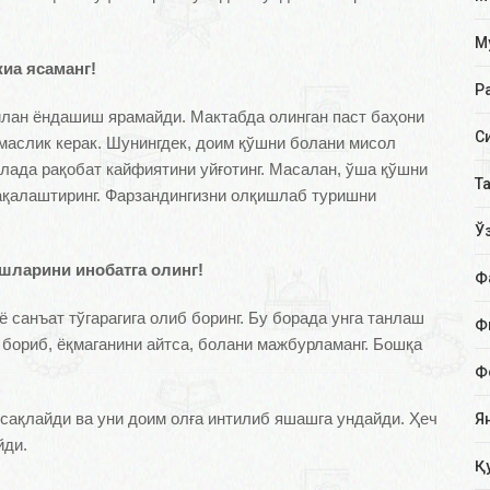
М
иа ясаманг!
Р
илан ёндашиш ярамайди. Мактабда олинган паст баҳони
С
маслик керак. Шунингдек, доим қўшни болани мисол
лада рақобат кайфиятини уйғотинг. Масалан, ўша қўшни
Т
ақалаштиринг. Фарзандингизни олқишлаб туришни
Ў
шларини инобатга олинг!
Ф
 санъат тўгарагига олиб боринг. Бу борада унга танлаш
Ф
а бориб, ёқмаганини айтса, болани мажбурламанг. Бошқа
Ф
сақлайди ва уни доим олға интилиб яшашга ундайди. Ҳеч
Я
йди.
Қ