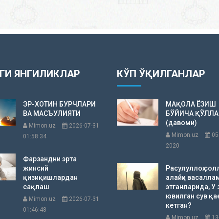
ГИ ЯНГИЛИКЛАР
КЎП ЎҚИЛГАНЛАР
ЭР-ХОТИН БУРЧЛАРИ
МАҚОЛА ЁЗИШ
ВА МАСЪУЛИЯТИ
БЎЙИЧА ҚЎЛЛ
(давоми)
Mimon.uz
2026-07-31
Mimon.uz
05
01:58:34
2020
Фарзандни эрта
жинсий
Расулуллоҳ сол
қизиқишлардан
алайҳи васалла
сақлаш
этганларида, У 
ювилган сув қа
Mimon.uz
2026-07-31
кетган?
01:46:48
Mimon.uz
13