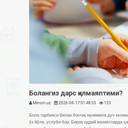
Болангиз дарс қилмаяптими?
Mimon.uz
2026-04-17 01:48:53
133
Бола тарбияси билан боғлиқ муаммога дуч келма
ўз йўли, услуби бор. Бироқ оддий вазиятларда ҳ