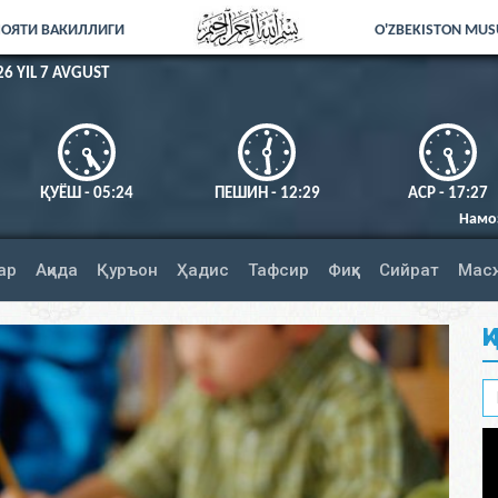
ЛОЯТИ ВАКИЛЛИГИ
O'ZBEKISTON MUSU
26 YIL 7 AVGUST
ҚУЁШ - 05:24
ПЕШИН - 12:29
АСР - 17:27
Намозни тўлиқ адо этинг
ар
Ақида
Қуръон
Ҳадис
Тафсир
Фиқҳ
Сийрат
Мас
Қ