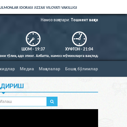
LMONLAR IDORASI JIZZAX VILOYATI VAKILLIGI
Намоз вақтлари:
Тошкент вақти
ШОМ - 19:37
ХУФТОН - 21:04
. Албатта, намоз мўминларга вақтида фарз қилингандир (Нисо сураси 10
жидлар
Медиа
Мақолалар
Бошқа бўлимлар
ИДИРИШ