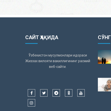
САЙТ ҲАҚИДА
СЎНГ
Ўзбекистон мусулмонлари идораси
Жиззах вилояти вакиллигининг расмий
веб-сайти.