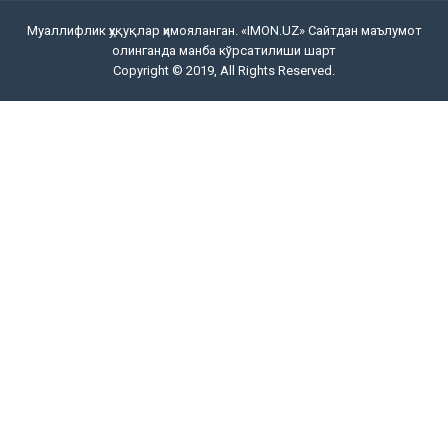
Муаллифлик ҳуқуқлар ҳимояланган. «IMON.UZ» Сайтдан маълумот
олинганда манба кўрсатилиши шарт
Copyright © 2019, All Rights Reserved.