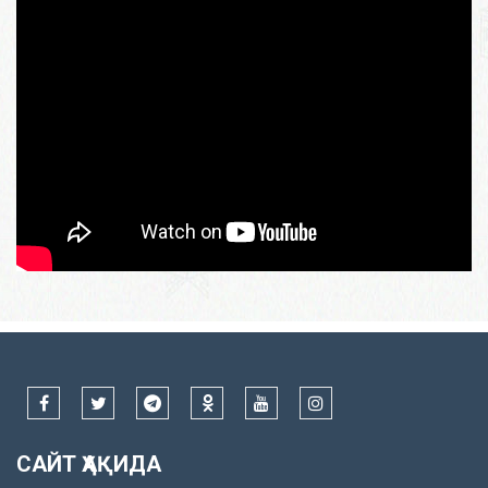
САЙТ ҲАҚИДА