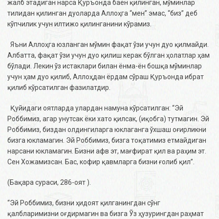
жалб этадиган нарса Қуръонда баён қилинган, мўминлар
тилидан қилинган дуоларда Аллоҳга “мен” эмас, “биз” деб
кўпчилик учун илтижо қилинганини кўрамиз.
Яъни Аллоҳга юзланган мўмин фақат ўзи учун дуо қилмайди.
Албатта, фақат ўзи учун дуо қилиш керак бўлган ҳолатлар ҳам
бўлади. Лекин ўз истаклари билан ёнма-ён бошқа мўминлар
учун ҳам дуо қилиб, Аллоҳдан ёрдам сўраш Қуръонда ибрат
қилиб кўрсатилган фазилатдир.
Қуйидаги оятларда улардан намуна кўрсатилган: “Эй
Роббимиз, агар унутсак ёки хато қилсак, (иқобга) тутмагин. Эй
Роббимиз, биздан олдингиларга юклаганга ўхшаш оғирликни
бизга юкламагин. Эй Роббимиз, бизга тоқатимиз етмайдиган
нарсани юкламагин. Бизни афв эт, мағфират қил ва раҳим эт.
Сен Хожамизсан. Бас, кофир қавмларга бизни ғолиб қил”.
(Бақара сураси, 286-оят ).
“Эй Роббимиз, бизни ҳидоят қилганингдан сўнг
қалбларимизни оғдирмагин ва бизга Ўз ҳузурингдан раҳмат