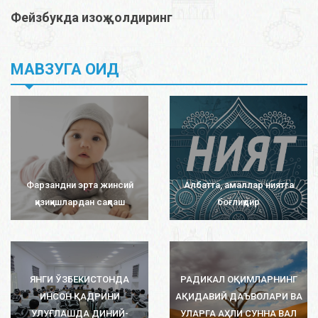
Фейзбукда изоҳ қолдиринг
МАВЗУГА ОИД
Фарзандни эрта жинсий
Албатта, амаллар ниятга
қизиқишлардан сақлаш
боғлиқдир
ЯНГИ ЎЗБЕКИСТОНДА
РАДИКАЛ ОҚИМЛАРНИНГ
ИНСОН ҚАДРИНИ
АҚИДАВИЙ ДАЪВОЛАРИ ВА
УЛУҒЛАШДА ДИНИЙ-
УЛАРГА АҲЛИ СУННА ВАЛ