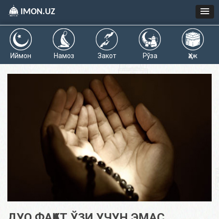
IMON.UZ
Иймон
Намоз
Закот
Рўза
Ҳаж
ДУО ФАҚАТ ЎЗИ УЧУН ЭМАС,