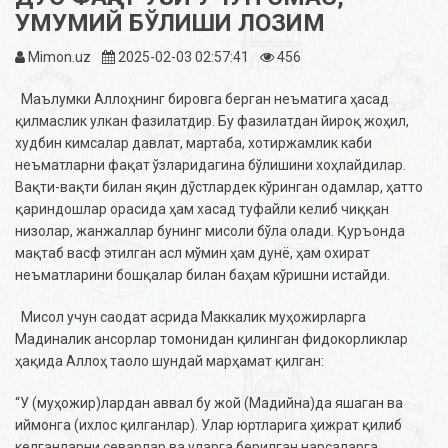
УМУМИЙ БЎЛИШИ ЛОЗИМ
Mimon.uz
2025-02-03 02:57:41
456
Маълумки Аллоҳнинг бировга берган неъматига ҳасад
қилмаслик улкан фазилатдир. Бу фазилатдан йироқ жоҳил,
худбин кимсалар давлат, мартаба, хотиржамлик каби
неъматларни фақат ўзларидагина бўлишини хоҳлайдилар.
Вақти-вақти билан яқин дўстлардек кўринган одамлар, ҳатто
қариндошлар орасида ҳам хасад туфайли келиб чиққан
низолар, жанжаллар бунинг мисоли бўла олади. Қуръонда
мақтаб васф этилган асл мўмин ҳам дунё, ҳам охират
неъматларини бошқалар билан баҳам кўришни истайди.
Мисол учун саодат асрида Маккалик муҳожирларга
Мадиналик ансорлар томонидан қилинган фидокорликлар
ҳақида Аллоҳ таоло шундай марҳамат қилган:
“У (муҳожир)лардан аввал бу жой (Мадийна)да яшаган ва
иймонга (ихлос қилганлар). Улар юртларига ҳижрат қилиб
келганларни севарлар ва уларга берилган нарсаларга