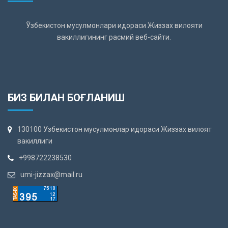
Ўзбекистон мусулмонлари идораси Жиззах вилояти
вакиллигининг расмий веб-сайти.
БИЗ БИЛАН БОҒЛАНИШ
130100 Узбекистон мусулмонлар идораси Жиззах вилоят
вакиллиги
+998722238530
umi-jizzax@mail.ru