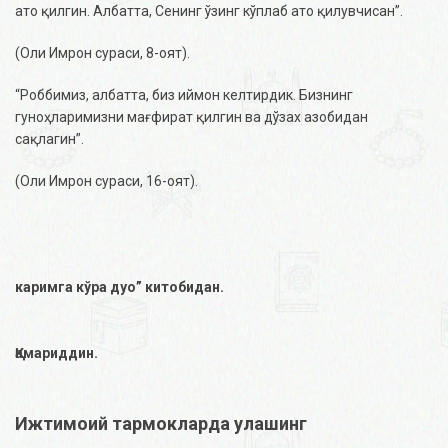
ато қилгин. Албатта, Сенинг ўзинг кўплаб ато қилувчисан”.
(Оли Имрон сураси, 8-оят).
“Роббимиз, албатта, биз иймон келтирдик. Бизнинг
гуноҳларимизни мағфират қилгин ва дўзах азобидан
сақлагин”.
(Оли Имрон сураси, 16-оят).
каримга кўра дуо” китобидан.
Қамариддин.
Ижтимоий тармокларда улашинг