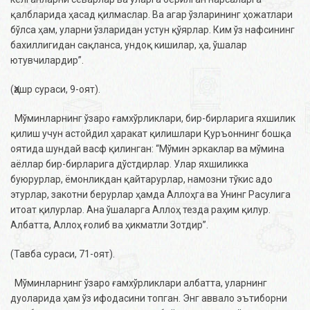
қалбларида ҳасад қилмаслар. Ва агар ўзларининг ҳожатлари
бўлса ҳам, уларни ўзларидан устун қўярлар. Ким ўз нафсининг
бахиллигидан сақланса, ундоқ кишилар, ҳа, ўшалар
ютувчилардир”.
(Ҳашр сураси, 9-оят).
Мўминларнинг ўзаро ғамхўрликлари, бир-бирларига яхшилик
қилиш учун астойдил ҳаракат қилишлари Қуръоннинг бошқа
оятида шундай васф қилинган: “Мўмин эркаклар ва мўмина
аёллар бир-бирларига дўстдирлар. Улар яхшиликка
буюрурлар, ёмонликдан қайтарурлар, намозни тўкис адо
этурлар, закотни берурлар ҳамда Аллоҳга ва Унинг Расулига
итоат қилурлар. Ана ўшаларга Аллоҳ тезда раҳим қилур.
Албатта, Аллоҳ ғолиб ва ҳикматли Зотдир”.
(Тавба сураси, 71-оят).
Мўминларнинг ўзаро ғамхўрликлари албатта, уларнинг
дуоларида ҳам ўз ифодасини топган. Энг аввало эътиборни