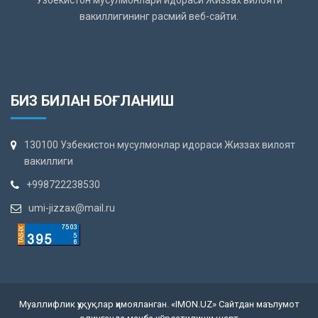
вакиллигининг расмий веб-сайти.
БИЗ БИЛАН БОҒЛАНИШ
130100 Узбекистон мусулмонлар идораси Жиззах вилоят
вакиллиги
+998722238530
umi-jizzax@mail.ru
Муаллифлик ҳуқуқлар ҳимояланган. «IMON.UZ» Сайтдан маълумот