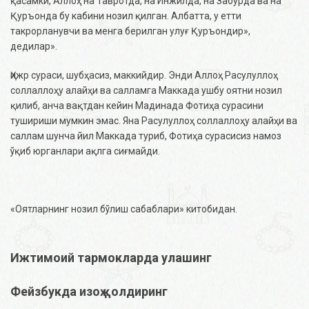
қасамки, Аллоҳ на Тавротда, на Инжилда, на Забурда ва на
Қуръонда бу кабини нозил қилган. Албатта, у етти
такрорланувчи ва менга берилган улуғ Қуръондир»,
дедилар».
Ҳижр сураси, шубҳасиз, маккийдир. Энди Аллоҳ Расулуллоҳ
соллаллоҳу алайҳи ва салламга Маккада ушбу оятни нозил
қилиб, анча вақтдан кейин Мадинада Фотиҳа сурасини
тушириши мумкин эмас. Яна Расулуллоҳ соллаллоҳу алайҳи ва
саллам шунча йил Маккада туриб, Фотиҳа сурасисиз намоз
ўқиб юрганлари ақлга сиғмайди.
«Оятларнинг нозил бўлиш сабаблари» китобидан.
Ижтимоий тармокларда улашинг
Фейзбукда изоҳ қолдиринг