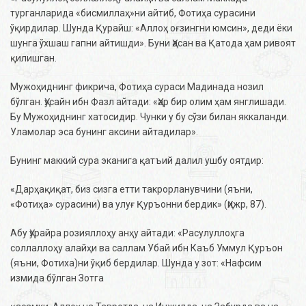
турганларида «бисмиллаҳ»ни айтиб, Фотиҳа сурасини
ўқирдилар. Шунда Қурайш: «Аллоҳ оғзингни юмсин», деди ёки
шунга ўхшаш гапни айтишди». Буни Ҳасан ва Қатода ҳам ривоят
қилишган.
Мужоҳиднинг фикрича, Фотиҳа сураси Мадинада нозил
бўлган. Ҳусайн ибн Фазл айтади: «Ҳар бир олим ҳам янглишади.
Бу Мужоҳиднинг хатосидир. Чунки у бу сўзи билан яккаланди.
Уламолар эса бунинг аксини айтадилар».
Бунинг маккий сура эканига қатъий далил ушбу оятдир:
«Дарҳақиқат, биз сизга етти такрорланувчини (яъни,
«Фотиҳа» сурасини) ва улуғ Қуръонни бердик» (Ҳижр, 87).
Абу Ҳурайра розияллоҳу анҳу айтади: «Расулуллоҳга
соллаллоҳу алайҳи ва саллам Убай ибн Каъб Уммул Қуръон
(яъни, Фотиха)ни ўқиб бердилар. Шунда у зот: «Нафсим
измида бўлган Зотга