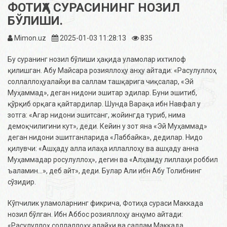
ФОТИҲА СУРАСИНИНГ НОЗИЛ
БЎЛИШИ.
Mimon.uz
2025-01-03 11:28:13
835
Бу суранинг нозил бўлиши ҳақида уламолар ихтилоф
қилишган. Абу Майсара розияллоҳу анҳу айтади: «Расулуллоҳ
соллаллоҳуалайҳи ва саллам ташқарига чиқсалар, «Эй
Муҳаммад», деган нидони эшитар эдилар. Буни эшитиб,
қўрқиб орқага қайтардилар. Шунда Варақа ибн Навфал у
зотга: «Агар нидони эшитсанг, жойингда туриб, нима
демоқчилигини кут», деди. Кейин у зот яна «Эй Муҳаммад»
деган нидони эшитганларида «Лаббайка», дедилар. Нидо
қилувчи: «Ашҳаду алла илаҳа иллаллоҳу ва ашҳаду анна
Муҳаммадар росулуллоҳ», дегин ва «Алҳамду лиллаҳи роббил
ъаламин...», деб айт», деди. Булар Али ибн Абу Толибнинг
сўзидир.
Кўпчилик уламоларнинг фикрича, Фотиҳа сураси Маккада
нозил бўлган. Ибн Аббос розияллоҳу анҳумо айтади:
«Расулуллоҳ соллаллоҳу алайҳи ва саллам Маккада