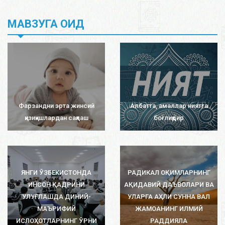
МАВЗУГА ОИД
Фарзандни эрта жинсий
Албатта, амаллар ниятга
қизиқишлардан сақлаш
боғлиқдир
ЯНГИ ЎЗБЕКИСТОНДА
РАДИКАЛ ОҚИМЛАРНИНГ
ИНСОН ҚАДРИНИ
АҚИДАВИЙ ДАЪВОЛАРИ ВА
УЛУҒЛАШДА ДИНИЙ-
УЛАРГА АҲЛИ СУННА ВАЛ
МАЪРИФИЙ
ЖАМОАНИНГ ИЛМИЙ
ИСЛОҲОТЛАРНИНГ ЎРНИ
РАДДИЯЛА