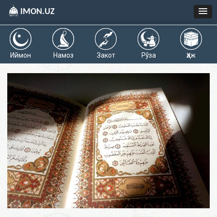
IMON.UZ
Иймон
Намоз
Закот
Рўза
Ҳаж