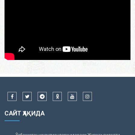
САЙТ ҲАҚИДА
Ўзбекистон мусулмонлари идораси Жиззах вилояти