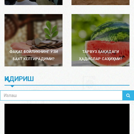
ФАҚАТ БОЙЛИКНИНГ ЎЗИ
ТАРВУЗ ҲАҚИДАГИ
БАХТ КЕЛТИРАДИМИ?
ҲАДИСЛАР САҲИҲМИ?
ҚИДИРИШ