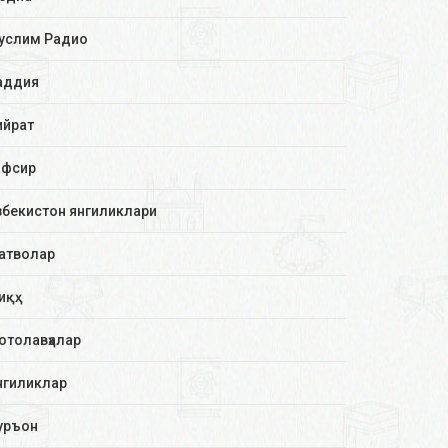
услим Радио
аддия
ийрат
афсир
збекистон янгиликлари
атволар
иқҳ
отолавҳалар
нгиликлар
уръон