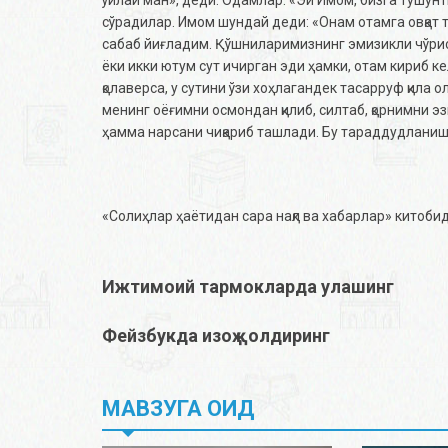
сўрадилар. Имом шундай деди: «Онам отамга овқат 
сабаб йиғладим. Қўшниларимизнинг эмизикли чўриси
ёки икки ютум сут ичирган эди ҳамки, отам кириб ке
қолаверса, у сутини ўзи хоҳлагандек тасарруф қила 
менинг оёғимни осмондан қилиб, силтаб, қорнимни э
ҳамма нарсани чиқариб ташлади. Бу тараддудланиш ш
«Солиҳлар ҳаётидан сара нақл ва хабарлар» китобид
Ижтимоий тармокларда улашинг
Фейзбукда изоҳ қолдиринг
МАВЗУГА ОИД