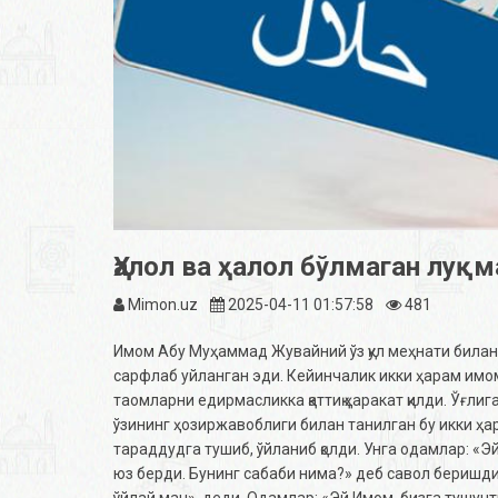
Ҳалол ва ҳалол бўлмаган луқм
Mimon.uz
2025-04-11 01:57:58
481
Имом Абу Муҳаммад Жувайний ўз қул меҳнати билан 
сарфлаб уйланган эди. Кейинчалик икки ҳарам имоми
таомларни едирмасликка қаттиқ ҳаракат қилди. Ўғлиг
ўзининг ҳозиржавоблиги билан танилган бу икки ҳ
тараддудга тушиб, ўйланиб қолди. Унга одамлар: «
юз берди. Бунинг сабаби нима?» деб савол беришди
ўйлай ман», деди. Одамлар: «Эй Имом, бизга тушунти