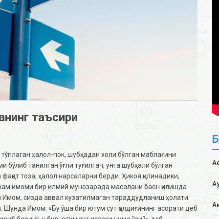
анинг таъсири
тўплаган ҳалол-пок, шубҳадан холи бўлган маблағини
А
 бўлиб танилган ўғли туғилгач, унга шубҳали бўлган
а фақат тоза, ҳалол нарсаларни берди. Ҳикоя қилинадики,
А
арам имоми бир илмий мунозарада масалани баён қилишда
Эй Имом, сизда аввал кузатилмаган тараддудланиш ҳолати
А
. Шунда Имом: «Бу ўша бир ютум сут қолдиғининг асорати деб
риб беринг, у бир ютум сут қиссаси нима ўзи?» деб