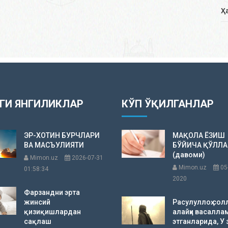
Ҳ
ГИ ЯНГИЛИКЛАР
КЎП ЎҚИЛГАНЛАР
ЭР-ХОТИН БУРЧЛАРИ
МАҚОЛА ЁЗИШ
ВА МАСЪУЛИЯТИ
БЎЙИЧА ҚЎЛЛ
(давоми)
Mimon.uz
2026-07-31
Mimon.uz
05
01:58:34
2020
Фарзандни эрта
жинсий
Расулуллоҳ сол
қизиқишлардан
алайҳи васалла
сақлаш
этганларида, У 