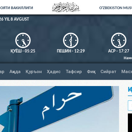
ЛОЯТИ ВАКИЛЛИГИ
O'ZBEKISTON MUSU
26 YIL 8 AVGUST
ҚУЁШ - 05:25
ПЕШИН - 12:29
АСР - 17:27
Намозни тўлиқ ад
ар
Ақида
Қуръон
Ҳадис
Тафсир
Фиқҳ
Сийрат
Мас
Қ