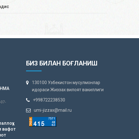
адис
БИЗ БИЛАН БОҒЛАНИШ
130100 Узбекистон мусулмонлар
АНМА
идораси Жиззах вилоят вакиллиги
+998722238530
-07-
umi-jizzax@mail.ru
лаллоҳу
м вафот
зот