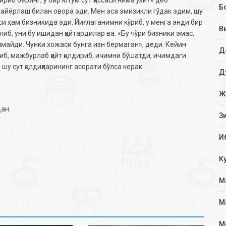
Б
тайёрлаш билан овора эди. Мен эса эмизикли гўдак эдим, шу
 ҳам бизникида эди. Йиғлаганимни кўриб, у менга энди бир
В
либ, уни бу ишидан қайтардилар ва: «Бу чўри бизники эмас,
олмайди. Чунки хожаси бунга изн бермаган», деди. Кейин
Д
зиб, мажбурлаб қайт қилдириб, ичимни бўшатди, ичимдаги
у сут қолдиқларининг асорати бўлса керак.
Д
Ж
ан.
З
И
К
М
М
М