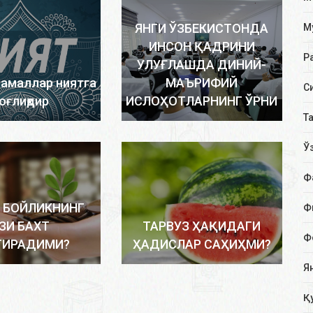
ЯНГИ ЎЗБЕКИСТОНДА
М
ИНСОН ҚАДРИНИ
Р
УЛУҒЛАШДА ДИНИЙ-
 амаллар ниятга
МАЪРИФИЙ
С
оғлиқдир
ИСЛОҲОТЛАРНИНГ ЎРНИ
Т
Ў
Ф
 БОЙЛИКНИНГ
Ф
ЗИ БАХТ
ТАРВУЗ ҲАҚИДАГИ
Ф
ТИРАДИМИ?
ҲАДИСЛАР САҲИҲМИ?
Я
Қ