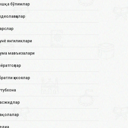
ошқа бўлимлар
идеолавҳалар
арслар
унё янгиликлари
ума мавъизалари
иёратгоҳлар
братли ҳикоялар
утубхона
асжидлар
ақолалар
едиа