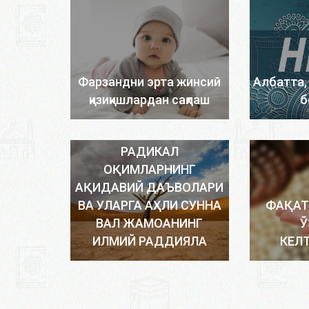
Фарзандни эрта жинсий
Албатта,
қизиқишлардан сақлаш
б
РАДИКАЛ
ОҚИМЛАРНИНГ
АҚИДАВИЙ ДАЪВОЛАРИ
ВА УЛАРГА АҲЛИ СУННА
ФАҚАТ
ВАЛ ЖАМОАНИНГ
Ў
ИЛМИЙ РАДДИЯЛА
КЕЛ