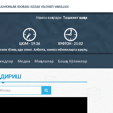
LMONLAR IDORASI JIZZAX VILOYATI VAKILLIGI
Намоз вақтлари:
Тошкент вақти
ШОМ - 19:36
ХУФТОН - 21:02
о этинг. Албатта, намоз мўминларга вақтида фарз қилингандир (Нисо су
жидлар
Медиа
Мақолалар
Бошқа бўлимлар
ИДИРИШ