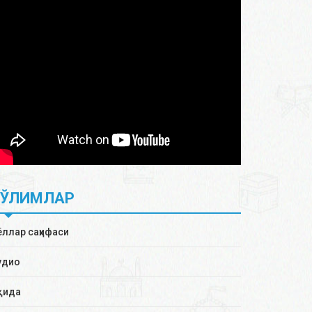
БЎЛИМЛАР
ёллар саҳифаси
удио
қида