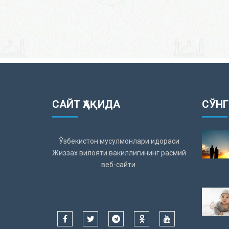
САЙТ ҲАҚИДА
СЎНГ
Ўзбекистон мусулмонлари идораси
Жиззах вилояти вакиллигининг расмий
веб-сайти.