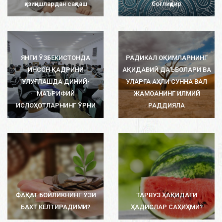
қизиқишлардан сақлаш
боғлиқдир
ЯНГИ ЎЗБЕКИСТОНДА
РАДИКАЛ ОҚИМЛАРНИНГ
ИНСОН ҚАДРИНИ
АҚИДАВИЙ ДАЪВОЛАРИ ВА
УЛУҒЛАШДА ДИНИЙ-
УЛАРГА АҲЛИ СУННА ВАЛ
МАЪРИФИЙ
ЖАМОАНИНГ ИЛМИЙ
ИСЛОҲОТЛАРНИНГ ЎРНИ
РАДДИЯЛА
ФАҚАТ БОЙЛИКНИНГ ЎЗИ
ТАРВУЗ ҲАҚИДАГИ
БАХТ КЕЛТИРАДИМИ?
ҲАДИСЛАР САҲИҲМИ?