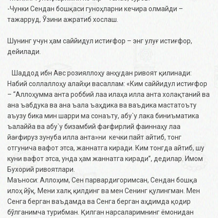
-Чунки Сендан бошқаси гуноҳларни кечира олмайди –
тажарруд, Ўзини ажратиб хослаш.
Шунинг учун ҳам саййидул истиғфор – энг улуғ истиғфор,
дейилади.
Шаддод ибн Авс розияллоҳу анҳудан ривоят қилинади:
Набий соллаллоҳу алайҳи васаллам: «Ким саййидул истиғфор
– “Аллоҳумма анта роббий лаа илаҳа илла анта холақтаний ва
ана ъабдука ва ана ъала ъаҳдика ва ваъдика мастатоъту
аъузу бика мин шарри ма сонаъту, абу`у лака биниъматика
ъалаййа ва абу`у бизамбий фағфирлий фаиннаҳу лаа
йағфируз зунуба илла анта»ни кечки пайт айтиб, тонг
отгунича вафот этса, жаннатга киради. Ким тонгда айтиб, шу
куни вафот этса, унда ҳам жаннатга киради”, дедилар. Имом
Бухорий ривоятлари.
Маъноси: Аллоҳим, Сен парвардигоримсан, Сендан бошқа
илоҳ йўқ. Мени халқ қилдинг ва мен Сенинг қулингман. Мен
Сенга берган ваъдамда ва Сенга берган аҳдимда қодир
бўлганимча турибман. Қилган нарсаларимнинг ёмонидан