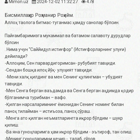
Mimon.uz
2024-12-02 11:32:27
478
Бисмиллаҳир Роҳманир Роҳийм.
Аллоҳ таолога битмас-туганмас ҳамду санолар бўлсин.
Пайғамбаримизга мукаммал ва батамом салавоту дурудлар
бўлсин
. Нима учун “Саййидул истиғфор” (Истиғфорларнинг улуғи)
дейилади?
-Аллоҳим, Сен парвардигоримсан- рубубият тавҳиди.
-Сендан бошқа илоҳ йўқ- улуҳият тавҳиди.
-Мени халқ қилдинг ва мен Сенинг қулингман – убудият
тавҳиди.
-Мен Сенга берган ваъдамда ва Сенга берган аҳдимда қодир
бўлганимча турибман – вафо.
-Қилган нарсаларимнинг ёмонидан Сенинг номинг билан
паноҳ тилайман – истиъоза, паноҳ сўраш.
-Менга ато қилган неъматларингга иқрор бўлдим – шукр
қилиш.
-Ва яна гуноҳларимга ҳам иқрор бўлдим - эътироф, тан олиш.
-Менинг гуноҳларимни кечир - талаб, сўров.