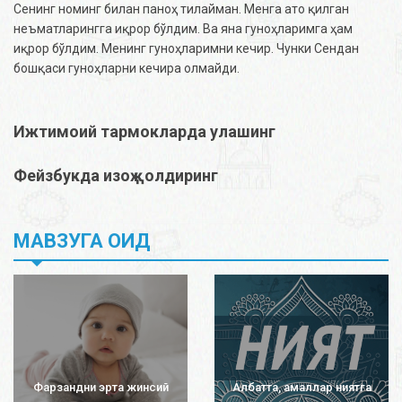
Сенинг номинг билан паноҳ тилайман. Менга ато қилган
неъматларингга иқрор бўлдим. Ва яна гуноҳларимга ҳам
иқрор бўлдим. Менинг гуноҳларимни кечир. Чунки Сендан
бошқаси гуноҳларни кечира олмайди.
Ижтимоий тармокларда улашинг
Фейзбукда изоҳ қолдиринг
МАВЗУГА ОИД
Фарзандни эрта жинсий
Албатта, амаллар ниятга