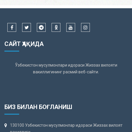
САЙТ ҲАҚИДА
Ўзбекистон мусулмонлари идораси Жиззах вилояти
вакиллигининг расмий веб-сайти.
БИЗ БИЛАН БОҒЛАНИШ
130100 Узбекистон мусулмонлар идораси Жиззах вилоят