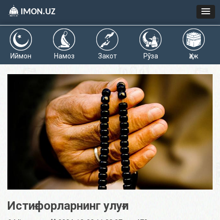
IMON.UZ
Иймон
Намоз
Закот
Рўза
Ҳаж
Истиғфорларнинг улуғи