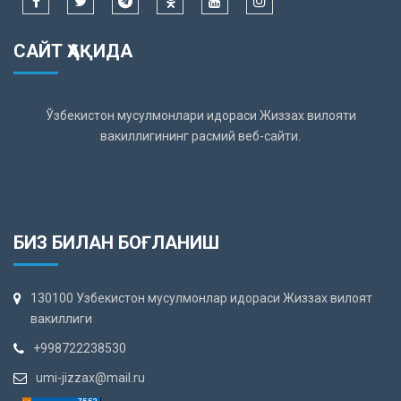
САЙТ ҲАҚИДА
Ўзбекистон мусулмонлари идораси Жиззах вилояти
вакиллигининг расмий веб-сайти.
БИЗ БИЛАН БОҒЛАНИШ
130100 Узбекистон мусулмонлар идораси Жиззах вилоят
вакиллиги
+998722238530
umi-jizzax@mail.ru