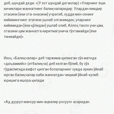
деб, шундай деди: «(У зот шундай деганлар) «Уларнинг ёши
кичиклари жаннатнинг балиқчаларидир. Улардан кимдир
отасини [ёки ота-онасини] учратиб, худди мен сенинг
кийимингнинг этагини ушлаб олганимдек, уларнинг
кийимидан [ёки қўлидан] ушлаб олиб, Аллоҳ таоло уни ҳам,
отасини ҳам жаннатга киритмагунича тўхтамайди [ёки
тинмайди]».
Изоҳ: «Балиқчалар» деб таржима қилинган сўз матнда
«даъаамийс» (итбалиқча) деб келган бўлиб, бу сўз
гўдаклигида вафот қилган болаларнинг сувда эркин ўйнаб
юрган балиқчалар каби жаннатдан чиқмай ўйнаб-кулиб
юришига ишора қилади.
«Ад дуурул мансур мин ақвалир росуул» асаридан.