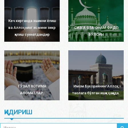
Кеч кирганда эшикни ёпиш
ва Аллоҳнинг исмини зикр
СИЗГА ОТА-ОНАМ ФИДО
қилиш суннатдандир
БЎЛСИН
ГЎЗАЛ ХОТИМА
Имом БухорийнингАллоҳ
АЛОМАТЛАР.
таолага бўлган ишқи ҳақида.
ҚИДИРИШ