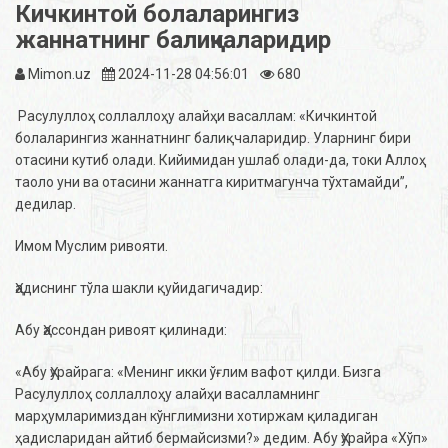
Кичкинтой болаларингиз
жаннатнинг балиқчаларидир
Mimon.uz
2024-11-28 04:56:01
680
Расулуллоҳ соллаллоҳу алайҳи васаллам: «Кичкинтой
болаларингиз жаннатнинг балиқчаларидир. Уларнинг бири
отасини кутиб олади. Кийимидан ушлаб олади-да, токи Аллоҳ
таоло уни ва отасини жаннатга киритмагунча тўхтамайди”,
дедилар.
Имом Муслим ривояти.
Ҳадиснинг тўла шакли қуйидагичадир:
Абу Ҳассондан ривоят қилинади:
«Абу Ҳурайрага: «Менинг икки ўғлим вафот қилди. Бизга
Расулуллоҳ соллаллоҳу алайҳи васалламнинг
марҳумларимиздан кўнглимизни хотиржам қиладиган
ҳадисларидан айтиб бермайсизми?» дедим. Абу Ҳурайра «Хўп»