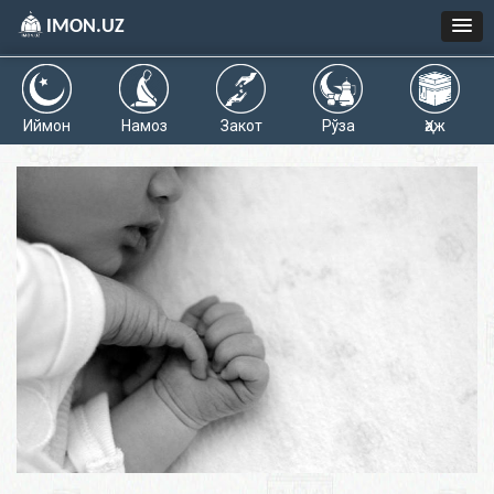
IMON.UZ
Иймон
Намоз
Закот
Рўза
Ҳаж