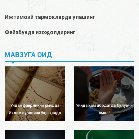
Ижтимоий тармокларда улашинг
Фейзбукда изоҳ қолдиринг
МАВЗУГА ОИД
Уйдан фақирликни қувишда
Уйқида ҳам ибодатда бўлувчи
Ихлос сурасини ўқиш ҳақида
амал!