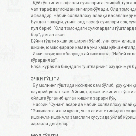
Қўй гўштининг афзали суякларига ёпишиб тургани ҳ
чап тарафдагисидан енгилроқ бўлади. Олд томонда
афзалдир. Набий соллаллоҳу алайҳи васаллам қўйни
Бундан ташқари, унинг олд тараф суяклари орқа су
пул бериб: “Олд томондаги суяклардаги гўштларда
бор”, деган экан.
Бўйин гўшти яхши ва ширин бўлиб, уни ҳазм қилишд
ширин, юмшоқ зарари кам ва уни ҳазм қилиш енгилд
Икки саҳиҳ китобларида айтилишича, “Набий солл
кўрардилар”.
Елка, курак ва биқиндаги гўштларнинг озуқаси мўл бў
ЭЧКИ ГЎШТИ.
Бу молнинг гўштида иссиқлик кам бўлиб, қуруқ, уни 
озуқавий қувват кам. Айниқса, эркак эчкининг гўшти 
ейишга ўрганиб қолган кишига зарари йўқ.
Насоий “Сунан” асарида Набий соллаллоҳу алайҳи
“Эчкиларга яхши қаранг, унга азият етишидан сақл
ишончли-ишончли эмаслиги хусусида ўйлаб кўриш л
зарарли деганлар.