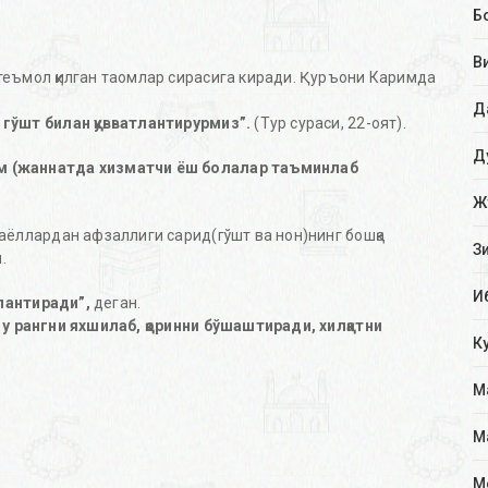
Б
В
теъмол қилган таомлар сирасига киради. Қуръони Каримда
Д
 гўшт билан қувватлантирурмиз”.
(Тур сураси, 22-оят).
Д
ам (жаннатда хизматчи ёш болалар таъминлаб
Ж
аёллардан афзаллиги сарид(гўшт ва нон)нинг бошқа
З
.
И
лантиради”,
деган.
 у рангни яхшилаб, қоринни бўшаштиради, хилқатни
К
М
М
М