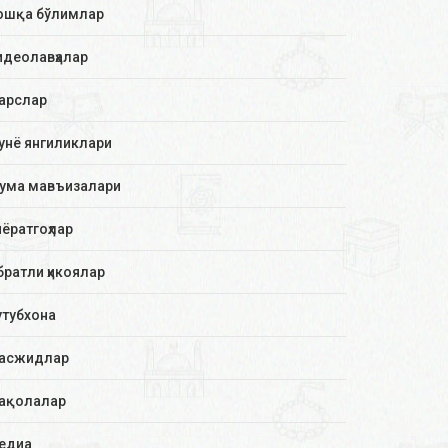
ошқа бўлимлар
идеолавҳалар
арслар
унё янгиликлари
ума мавъизалари
иёратгоҳлар
братли ҳикоялар
утубхона
асжидлар
ақолалар
едиа