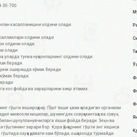
й 30-700.
М
 билан касалланишни олдини олади.
Р
асалликлари олдини олади.
С
ари олдини олади.
ни олади.
Т
а уларда туғма нуқсонларнинг олдини олади.
мак беради.
Ў
ҳнни оширишда кўмак беради.
 кўмак беради.
Ф
беради.
зига хос фойда ва зарарларини зикр этамиз.
Ф
Ф
йнинг гўшти яхшироқдир. Гўшт яхши ҳазм қиладиган организм
тадил мижозли кишилар, шунингдек совуқ минтақа ва совуқ
Я
 билан шуғулланувчиларга яхши фойда беради. Зеҳн ва
ки гўштининг зарари бор. Қора қўчқорнинг гўшти энг яхшиси
Қ
 гўштида озуқа қуввати кам бўлади, ошқозонда турмайди.