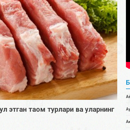
А
л этган таом турлари ва уларнинг
А
А