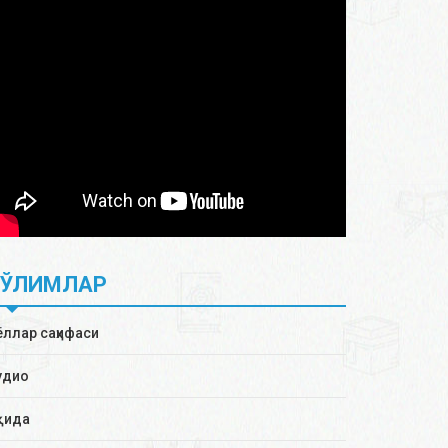
БЎЛИМЛАР
ёллар саҳифаси
удио
қида