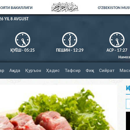
ЛОЯТИ ВАКИЛЛИГИ
O'ZBEKISTON MUSU
26 YIL 8 AVGUST
ҚУЁШ - 05:25
ПЕШИН - 12:29
АСР - 17:27
Намозни тўлиқ адо этинг
ар
Ақида
Қуръон
Ҳадис
Тафсир
Фиқҳ
Сийрат
Мас
Қ