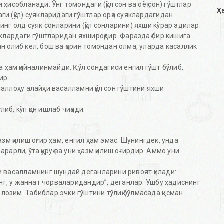
исобланади. Ўнг томондаги (қўл сон ва оёқ сон) гўштлар
Ҳ
ги (қўл) суякларидаги гўштлар орқа суяклардагидан
нг олд суяк сонларини (қўл сонларини) яхши кўрар эдилар.
яклардаги гўштларидан яхшироқдир. Фараздақ бир кишига
н олиб кел, бош ва қорин томондан олма, уларда касаллик
а ҳам қийналинмайди. Қўл сондагиси енгил гўшт бўлиб,
ир.
аллоҳу алайҳи васалламни қўл сон гўштини яхши
либ, кўп қон ишлаб чиқади.
ҳазм қилиш оғир ҳам, енгил ҳам эмас. Шунингдек, унда
зарарли, ўта қуруқ ва уни ҳазм қилиш оғирдир. Аммо уни
 васалламнинг шундай деганларини ривоят қилади:
анг, у жаннат чорваларидандир”, деганлар. Ушбу ҳадиснинг
озим. Табиблар эчки гўштини тўлиқ бўлмасада қисман