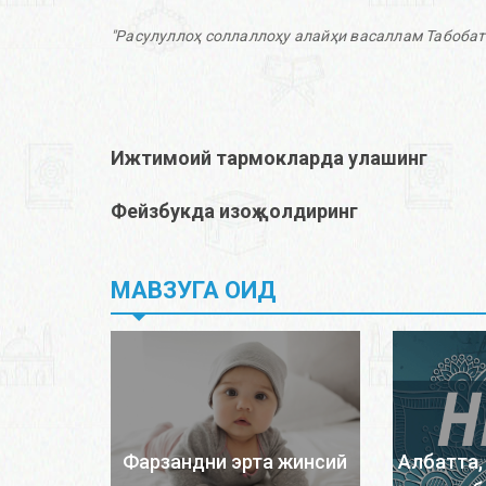
"Расулуллоҳ соллаллоҳу алайҳи васаллам Табобат
Ижтимоий тармокларда улашинг
Фейзбукда изоҳ қолдиринг
МАВЗУГА ОИД
Фарзандни эрта жинсий
Албатта,