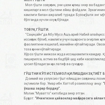
МОЛ ГЎШТИ
Мол гўшти совуқлик, уни ҳазм қилиш оғир ва бадан
кишиларга мол гўштини ейиш фойдали. Эркагининг г
камлиги билан ажралиб туради. Бузоқ гўшти энг мў
бўлганда кучли озуқа бўлади.
ТОВУҚ ГЎШТИ.
“Саҳиҳайн”да Абу Мусо Ашъарий Набий алайҳиссало
иссиқлик бўлиб, намлиги учун ошқозонга оғирлик қил
фаолиятини яхшилаб, манийни кўпайтиради. Овозни
тоза қонни кўпайтиради.
Хўроз гўшти мижози жуда иссиқ, намлиги камдир. Қ
пиширилса, астма ва бадбўй ҳид каби касалликлар
ҳосил бўладиган қон латиф ва суюқдир.
ГЎШТНИ КЎП ИСТЕЪМОЛ ҚИЛИШДАН ЭҲТИЁТ 
Доимий ва узлуксиз гўшт ейишдан сақланиш лозим,
эҳтимоли бор. Умар ибн Хаттоб розияллоҳу анҳу:
“
ўхшаш зарар бордир”.
Молик “Муватто” китобида зикр этган.
Буқрот:
“Ичингизни ҳайвонлар мақбарасига айлан