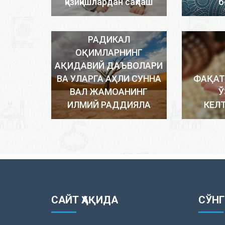
қизиқишлардан сақлаш
б
РАДИКАЛ
ОҚИМЛАРНИНГ
АҚИДАВИЙ ДАЪВОЛАРИ
ВА УЛАРГА АҲЛИ СУННА
ФАҚАТ
ВАЛ ЖАМОАНИНГ
Ў
ИЛМИЙ РАДДИЯЛА
КЕЛ
САЙТ ҲАҚИДА
СЎНГ