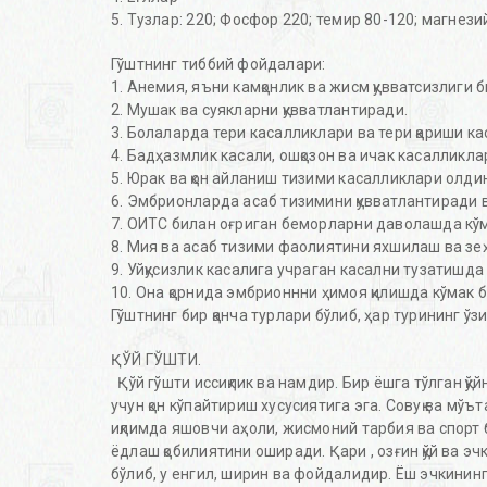
5. Тузлар: 220; Фосфор 220; темир 80-120; магнези
Гўштнинг тиббий фойдалари:
1. Анемия, яъни камқонлик ва жисм қувватсизлиги
2. Мушак ва суякларни қувватлантиради.
3. Болаларда тери касалликлари ва тери қариши к
4. Бадҳазмлик касали, ошқозон ва ичак касалликл
5. Юрак ва қон айланиш тизими касалликлари олди
6. Эмбрионларда асаб тизимини қувватлантиради в
7. ОИТС билан оғриган беморларни даволашда кў
8. Мия ва асаб тизими фаолиятини яхшилаш ва зе
9. Уйқусизлик касалига учраган касални тузатишда
10. Она қорнида эмбрионнни ҳимоя қилишда кўмак 
Гўштнинг бир қанча турлари бўлиб, ҳар турининг ў
ҚЎЙ ГЎШТИ.
Қўй гўшти иссиқлик ва намдир. Бир ёшга тўлган қў
учун қон кўпайтириш хусусиятига эга. Совуқ ва мўъ
иқлимда яшовчи аҳоли, жисмоний тарбия ва спорт
ёдлаш қобилиятини оширади. Қари , озғин қўй ва эч
бўлиб, у енгил, ширин ва фойдалидир. Ёш эчкининг