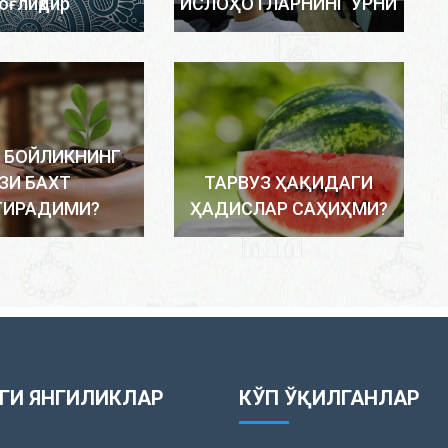
оғлиқдир
ИСЛОҲОТЛАРНИНГ ЎРНИ
 БОЙЛИКНИНГ
ЗИ БАХТ
ТАРВУЗ ҲАҚИДАГИ
ТИРАДИМИ?
ҲАДИСЛАР САҲИҲМИ?
ГИ ЯНГИЛИКЛАР
КЎП ЎҚИЛГАНЛАР