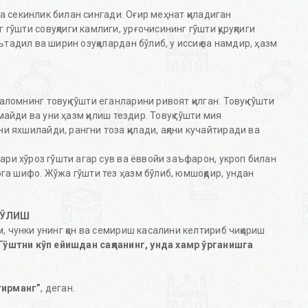
га секинлик билан сингади. Оғир меҳнат қиладиган
ўшти совуқлиги камлиги, урғочисининг гўшти қуруқлиги
ътадил ва ширин озуқалардан бўлиб, у иссиқ ва намдир, ҳазм
мнинг товуқ гўшти еганларини ривоят қилган. Товуқ гўшти
майди ва уни ҳазм қилиш тездир. Товуқ гўшти мия
 яхшилайди, рангни тоза қилади, ақлни кучайтиради ва
ари хўроз гўшти агар сув ва ёввойи заъфарон, укроп билан
га шифо. Жўжа гўшти тез ҳазм бўлиб, юмшоқдир, ундан
БЎЛИШ
 чунки унинг қон ва семириш касалини келтириб чиқариш
Гўштни кўп ейишдан сақланинг, унда хамр ўрганишга
тирманг”
, деган.