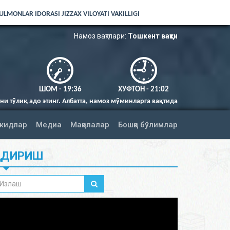
LMONLAR IDORASI JIZZAX VILOYATI VAKILLIGI
Намоз вақтлари:
Тошкент вақти
ШОМ - 19:36
ХУФТОН - 21:02
. Албатта, намоз мўминларга вақтида фарз қилингандир (Нисо сураси 10
жидлар
Медиа
Мақолалар
Бошқа бўлимлар
ИДИРИШ