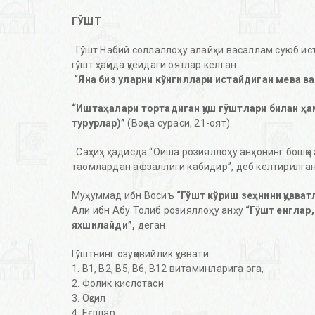
ГЎШТ
Гўшт Набий соллаллоҳу алайҳи васаллам суюб ис
гўшт ҳақида қуёидаги оятлар келган:
“Яна биз уларни кўнгиллари истайдиган мева ва
“Иштаҳалари тортадиган қуш гўштлари билан ҳ
турурлар)”
(Воқеа сураси, 21-оят).
Саҳиҳ ҳадисда “Оиша розияллоҳу анҳонинг бошқа 
таомлардан афзаллиги кабидир”, деб келтирилган
Муҳуммад ибн Восиъ
“Гўшт кўриш зеҳнини қувват
Али ибн Абу Толиб розияллоҳу анҳу
“Гўшт енглар,
яхшилайди”,
деган.
Гўштнинг озуқавийлик қуввати:
1. В1, В2, В5, В6, В12 витаминларига эга,
2. Фолик кислотаси
3. Оқсил
4. Ёғллар