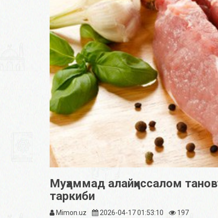
Муҳаммад алайҳиссалом танову
таркиби
Mimon.uz
2026-04-17 01:53:10
197