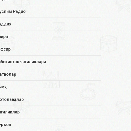
услим Радио
аддия
ийрат
афсир
збекистон янгиликлари
атволар
иқҳ
отолавҳалар
нгиликлар
уръон