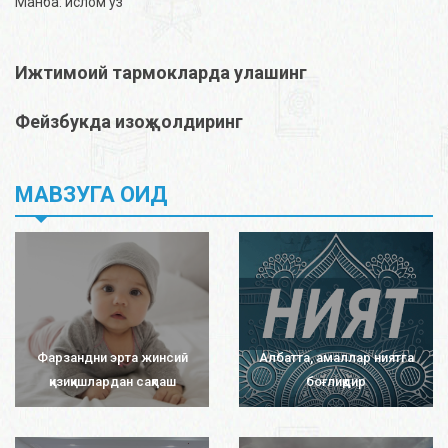
Манба: ислом уз
Ижтимоий тармокларда улашинг
Фейзбукда изоҳ қолдиринг
МАВЗУГА ОИД
Фарзандни эрта жинсий
Албатта, амаллар ниятга
қизиқишлардан сақлаш
боғлиқдир