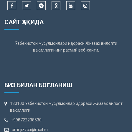
САЙТ ҲАҚИДА
Ўзбекистон мусулмонлари идораси Жиззах вилояти
вакиллигининг расмий веб-сайти.
БИЗ БИЛАН БОҒЛАНИШ
130100 Узбекистон мусулмонлар идораси Жиззах вилоят
вакиллиги
+998722238530
umi-jizzax@mail.ru