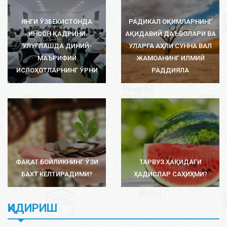
ЯНГИ ЎЗБЕКИСТОНДА
РАДИКАЛ ОҚИМЛАРНИНГ
ИНСОН ҚАДРИНИ
АҚИДАВИЙ ДАЪВОЛАРИ ВА
УЛУҒЛАШДА ДИНИЙ-
УЛАРГА АҲЛИ СУННА ВАЛ
МАЪРИФИЙ
ЖАМОАНИНГ ИЛМИЙ
ИСЛОҲОТЛАРНИНГ ЎРНИ
РАДДИЯЛА
ФАҚАТ БОЙЛИКНИНГ ЎЗИ
ТАРВУЗ ҲАҚИДАГИ
БАХТ КЕЛТИРАДИМИ?
ҲАДИСЛАР САҲИҲМИ?
ҚИДИРИШ