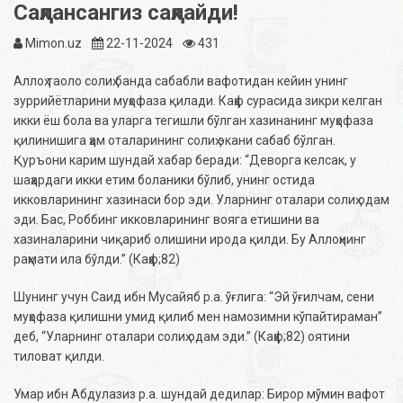
Сақлансангиз сақлайди!
Mimon.uz
22-11-2024
431
Аллоҳ таоло солиҳ банда сабабли вафотидан кейин унинг
зуррийётларини муҳофаза қилади. Каҳф сурасида зикри келган
икки ёш бола ва уларга тегишли бўлган хазинанинг муҳофаза
қилинишига ҳам оталарининг солиҳ экани сабаб бўлган.
Қуръони карим шундай хабар беради: “Деворга келсак, у
шаҳардаги икки етим боланики бўлиб, унинг остида
икковларининг хазинаси бор эди. Уларнинг оталари солиҳ одам
эди. Бас, Роббинг икковларининг вояга етишини ва
хазиналарини чиқариб олишини ирода қилди. Бу Аллоҳнинг
раҳмати ила бўлди.” (Каҳф;82)
Шунинг учун Саид ибн Мусайяб р.а. ўғлига: “Эй ўғилчам, сени
муҳофаза қилишни умид қилиб мен намозимни кўпайтираман”
деб, “Уларнинг оталари солиҳ одам эди.” (Каҳф;82) оятини
тиловат қилди.
Умар ибн Абдулазиз р.а. шундай дедилар: Бирор мўмин вафот