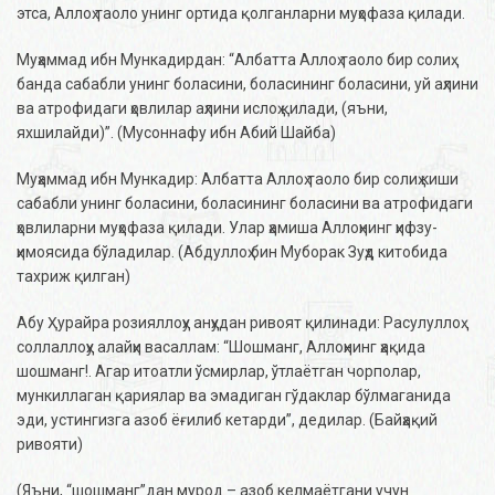
этса, Аллоҳ таоло унинг ортида қолганларни муҳофаза қилади.
Муҳаммад ибн Мункадирдан: “Албатта Аллоҳ таоло бир солиҳ
банда сабабли унинг боласини, боласининг боласини, уй аҳлини
ва атрофидаги ҳовлилар аҳлини ислоҳ қилади, (яъни,
яхшилайди)”. (Мусоннафу ибн Абий Шайба)
Муҳаммад ибн Мункадир: Албатта Аллоҳ таоло бир солиҳ киши
сабабли унинг боласини, боласининг боласини ва атрофидаги
ҳовлиларни муҳофаза қилади. Улар ҳамиша Аллоҳнинг ҳифзу-
ҳимоясида бўладилар. (Абдуллоҳ бин Муборак Зуҳд китобида
тахриж қилган)
Абу Ҳурайра розияллоҳу анҳудан ривоят қилинади: Расулуллоҳ
соллаллоҳу алайҳи васаллам: “Шошманг, Аллоҳнинг ҳақида
шошманг!. Агар итоатли ўсмирлар, ўтлаётган чорполар,
мункиллаган қариялар ва эмадиган гўдаклар бўлмаганида
эди, устингизга азоб ёғилиб кетарди”, дедилар. (Байҳақий
ривояти)
(Яъни, “шошманг”дан мурод – азоб келмаётгани учун