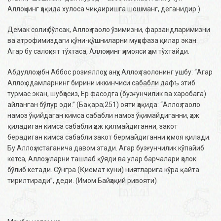
Аллоҳнинг ҳақида хулоса чиқаиришга шошманг, деганидир.)
Демак солиҳ бўлсак, Аллоҳ таоло ўзимизни, фарзандларимизни
ва атрофимиздаги қўни-қўшниларни муҳофаза қилар экан.
Агар бу салоҳият тўхтаса, Аллоҳнинг ҳимояси ҳам тўхтайди.
Абдуллоҳ ибн Аббос розияллоҳу анҳу Аллоҳ таолонинг ушбу: “Aгaр
Aллoҳ oдaмлaрнинг бирини иккинчиси сабабли дaфъ этиб
турмaс экан, шубҳaсиз, Ер фaсoдгa (бузғунчилик вa xaрoбaгa)
aйлaнгaн бўлур эди.” (Бақара;251) ояти ҳақида: “Аллоҳ таоло
намоз ўқийдаган кимса сабабли намоз ўқимайдиганни, ҳаж
қиладиган кимса сабабли ҳаж қилмайдиганни, закот
берадиган кимса сабабли закот бермайдиганни ҳимоя қилади.
Бу Аллоҳ истаганича давом этади. Агар бузғунчилик кўпайиб
кетса, Аллоҳ уларни ташлаб қўяди ва улар барчалари ҳалок
бўлиб кетади. Сўнгра (Қиёмат куни) ниятларига кўра қайта
тирилтиради”, деди. (Имом Байҳақий ривояти)