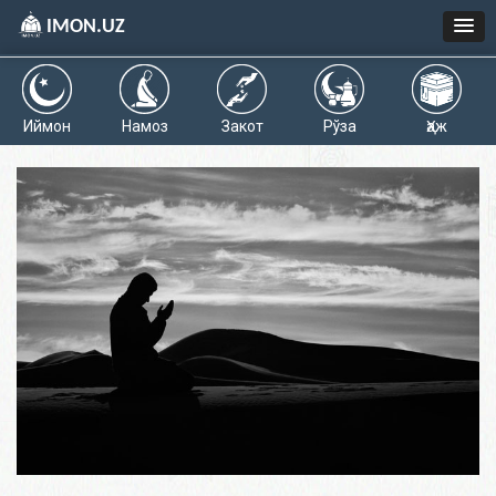
IMON.UZ
Иймон
Намоз
Закот
Рўза
Ҳаж