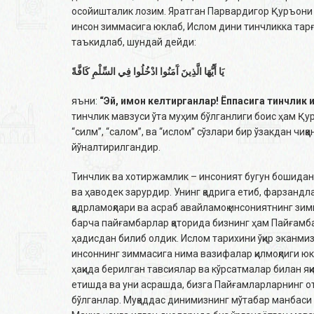
осойишталик лозим. Яратган Парвардигор Қуръони 
инсон зиммасига юклаб, Ислом дини тинчликка тар
таъкидлаб, шундай дейди:
يَا أَيُّهَا الَّذِينَ آَمَنُوا ادْخُلُوا فِي السِّلْمِ كَافَّةً
яъни:
“Эй, имон келтирганлар! Ёппасига тинчлик
тинчлик мавзуси ўта муҳим бўлганлиги боис ҳам Қу
“силм”, “салом”, ва “ислом” сўзлари бир ўзакдан чиқ
йўналтирилгандир.
Тинчлик ва хотиржамлик – инсоният бугун бошидан
ва ҳаводек зарурдир. Унинг қадрига етиб, фарзанд
қадрламоқлари ва асраб авайламоқ инсониятнинг зи
барча пайғамбарлар қаторида бизнинг ҳам Пайғамба
ҳадисдан билиб олдик. Ислом тарихини ўқир эканмиз
инсоннинг зиммасига нима вазифалар қилмоқлиги юк
ҳақида берилган тавсиялар ва кўрсатмалар билан яқ
етишда ва уни асрашда, бизга Пайғамларларнинг ота
бўлганлар. Муқаддас динимизнинг мўтабар манбаси