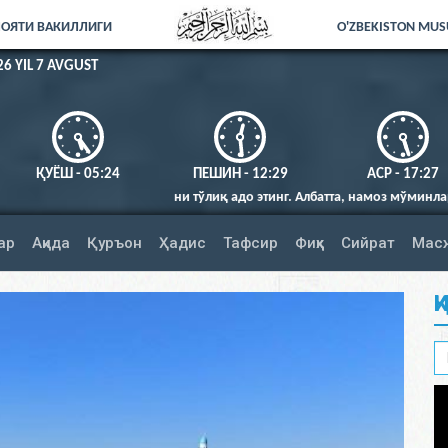
ЛОЯТИ ВАКИЛЛИГИ
O'ZBEKISTON MUSU
26 YIL 7 AVGUST
ҚУЁШ - 05:24
ПЕШИН - 12:29
АСР - 17:27
ни тўлиқ адо этинг. Албатта, намоз мўминларга вақтида фарз қилинганд
ар
Ақида
Қуръон
Ҳадис
Тафсир
Фиқҳ
Сийрат
Мас
Қ