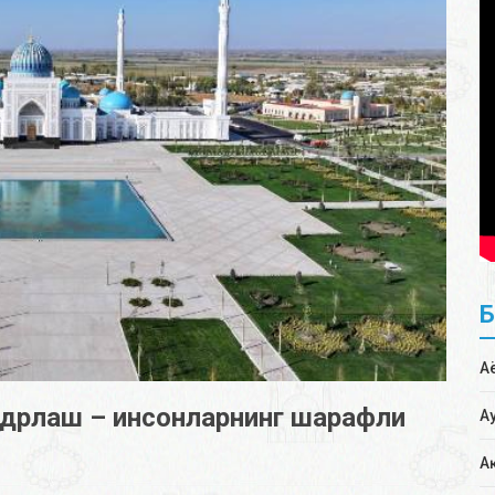
А
адрлаш – инсонларнинг шарафли
А
А