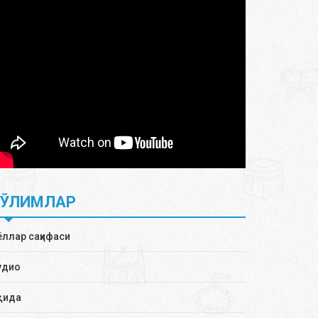
БЎЛИМЛАР
ёллар саҳифаси
удио
қида