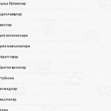
ошқа бўлимлар
идеолавҳалар
арслар
унё янгиликлари
ума мавъизалари
иёратгоҳлар
братли ҳикоялар
утубхона
асжидлар
ақолалар
едиа