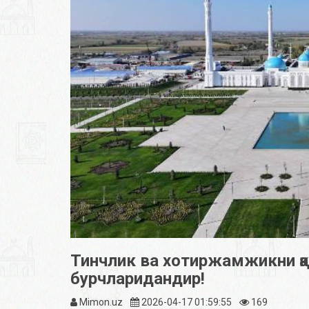
Тинчлик ва хотиржамжикни қ
бурчларидандир!
Mimon.uz
2026-04-17 01:59:55
169