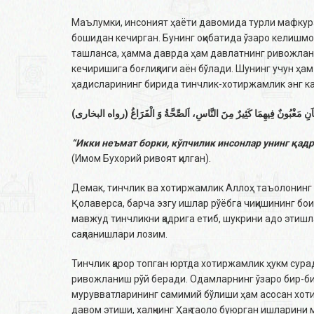
Маълумки, инсоният ҳаёти давомида турли мафкура
бошидан кечирган. Бунинг оқибатида ўзаро келишмо
ташланса, ҳамма даврда ҳам давлатнинг ривожлани
кечиришига боғлиқлиги аён бўлади. Шунинг учун ҳ
ҳадисларининг бирида тинчлик-хотиржамлик энг ка
(تاَنِ مَغْبُونٌ فِيهِمَا كَثِيرٌ مِنَ النَّاسِ، اَلصِّحَّةُ وَ الْفَرَاغُ (رواه البخارى
“Икки неъмат борки, кўпчилик инсонлар унинг қад
(Имом Бухорий ривоят қилган).
Демак, тинчлик ва хотиржамлик Аллоҳ таъолонинг 
Қолаверса, барча эзгу ишлар рўёбга чиқишининг бо
мавжуд тинчликни қадрига етиб, шукрини адо этишл
сақланишлари лозим.
Тинчлик қарор топган юртда хотиржамлик ҳукм сура
ривожланиш рўй беради. Одамларнинг ўзаро бир-бир
мурувватларининг самимий бўлиши ҳам асосан хоти
давом этиши, халқнинг Ҳақ таоло буюрган ишларини