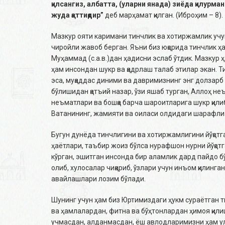
қилсангиз, албатта, (уларни янада) зиёда қилурма
жуда қаттиқдир”
деб марҳамат қилган. (Иброҳим – 8).
Мазкур ояти каримани тинчлик ва хотиржамлик учу
чиройли жавоб берган. Яъни биз юқорида тинчлик ҳ
Муҳаммад (с.а.в.)дан ҳадисни эслаб ўтдик. Мазкур 
ҳам инсондан шукр ва қадрлаш талаб этилар экан. Т
эса, муқаддас диними ва давримизнинг энг долзар
бўлишидан қатъий назар, ўзи яшаб турган, Аллоҳ неъ
неъматлари ва бошқа барча шароитларига шукр қилиб
Ватанининг, жамияти ва оиласи олдидаги шарафли
Бугун дунёда тинчлигини ва хотиржамлигини йўқотг
ҳаётлари, таъбир жоиз бўлса нурафшон нурни йўқотг
кўрган, эшитган инсонда бир аламлик дард пайдо б
олиб, хулосалар чиқариб, ўзлари учун инъом қилинг
авайлашлари лозим бўлади.
Шунинг учун ҳам биз Юртимиздаги ҳукм сураётган т
ва ҳамлалардан, фитна ва бўҳтонлардан ҳимоя қили
учмасдан, алданмасдан, ёш авлодларимизни ҳам у