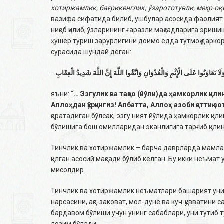
хотиржамлик, бағрикенглик, ўзарототувли, меҳр-оқи
вазифа сифатида билиб, ушбулар асосида фаолият 
ниқоб қилиб, ўзларининг ғаразли мақсадларига эриши
ҳушёр туриш зарурлигини доимо ёдда тутмоқ дарко
сурасида шундай деган:
…
لَا تَعَاوَنُوا عَلَى الْإِثْمِ وَالْعُدْوَانِ وَاتَّقُوا اللَّهَ إِنَّ اللَّهَ شَدِيدُ الْعِقَابِ
яъни:
“… Эзгулик ва тақво (йўли)да ҳамкорлик қили
Аллоҳдан қўрқингиз! Албатта, Аллоҳ азоби қаттиқ з
қаратадиган бўлсак, эзгу ният йўлида ҳамкорлик 
бўлишига бош омилларидан эканлигига тарғиб қилин
Тинчлик ва хотиржамлик – барча даврларда мамла
қилган асосий мақсади бўлиб келган. Бу икки неъмат
мисолдир.
Тинчлик ва хотиржамлик неъматлари башарият уни с
нарсасини, ақл-заковат, мол-дунё ва куч-қувватини 
бардавом бўлиши учун унинг сабаблари, уни тутиб
лозим бўлади.