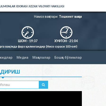
LMONLAR IDORASI JIZZAX VILOYATI VAKILLIGI
Намоз вақтлари:
Тошкент вақти
ШОМ - 19:37
ХУФТОН - 21:04
ир (Нисо сураси 103-оят)
жидлар
Медиа
Мақолалар
Бошқа бўлимлар
ИДИРИШ