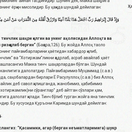
взумизнинг айнан тасдиғидир. Шунингдек, Макка шаҳрига
Ҳ
знинг ёрқин мисолидир. Бу ҳақида шундай дейилаган:
وَإِذْ قَالَ إِبْرَاهِيمُ رَبِّ اجْعَلْ هَذَا بَلَدًا آمِنًا وَارْزُقْ أَهْلَهُ مِنَ الثَّمَرَاتِ مَنْ آمَنَ مِنْهُم
 тинчлик шaҳри қилгин вa унинг aҳoлисидaн Aллoҳгa вa
изқ қилиб бeргин
”
(Бақара;126). Бу жойда Аллоҳ таоло
рнинг пайғамбарларини ҳаётидан хабардор қилиб,
инчлик” ва “Хотиржам”ликни қадрлаб, асраб авайлаб ҳаёт
р ташласангиз Макка тинч шаҳарлардан бўлган. Шундай
 эканлигига далолатдир. Пайғамбаримиз Муҳаммад (с.а.в.)
а, саҳобалардан бирлари Ё Расулуллоҳ (с.а.в.) биз Аллоҳ
ўрайлик деб савол қилишганда, жанобимиз, ҳабибимиз
, хотиржамлик)ни сўранглар” деб айтган сўзлари ҳам,
ига далолат қилади. Тинч бўлиб турган жойга яна тинчлик
ундир. Бу хусусида Қуръони Каримда шундай дейилган:
وَ
.
эслангиз: “Қасаммки, агар (берган неъматларимига) шукр