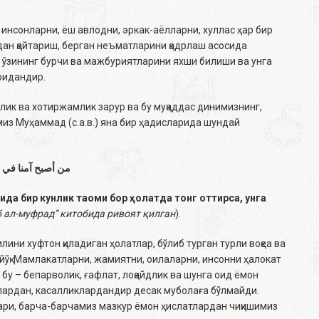
 инсонларни, ёш авлодни, эркак-аёлларни, хуллас ҳар бир
дан қайтариш, берган неъматларини қадрлаш асосида
 ўзининг бурчи ва мажбуриятларини яхши билиши ва унга
ридандир.
члик ва хотиржамлик зарур ва бу муқаддас динимизнинг,
из Муҳаммад (с.а.в.) яна бир ҳадисларида шундай
من أصبح آمنا في 
ида бир кунлик таоми бор ҳолатда тонг оттирса, унга
б ал-муфрад” китобида ривоят қилган
).
ини хуфтон қиладиган ҳолатлар, бўлиб турган турли воқеа ва
и йўқ. Мамлакатларни, жамиятни, оилаларни, инсонни ҳалокат
бу – бепарволик, ғафлат, лоқайдлик ва шунга оид ёмон
лардан, касалликлардандир десак муболаға бўлмайди.
ри, барча-барчамиз мазкур ёмон ҳислатлардан чиқишимиз