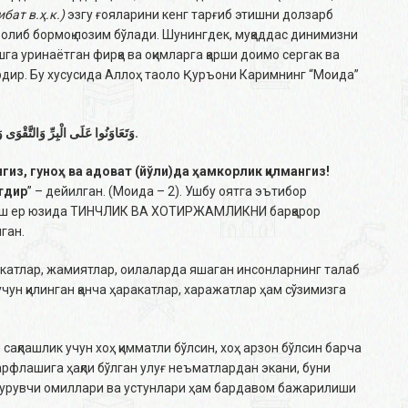
бат в.ҳ.к.)
эзгу ғояларини кенг тарғиб этишни долзарб
олиб бормоқ лозим бўлади. Шунингдек, муқаддас динимизни
шга уринаётган фирқа ва оқимларга қарши доимо сергак ва
рдир. Бу хусусида Аллоҳ таоло Қуръони Каримнинг “Моида”
وَتَعَاوَنُوا عَلَى الْبِرِّ وَالتَّقْوَى وَ
.
нгиз, гуноҳ ва адоват (йўли)да ҳамкорлик қилмангиз!
отдир
” – дейилган. (Моида – 2). Ушбу оятга эътибор
қилиш ер юзида ТИНЧЛИК ВА ХОТИРЖАМЛИКНИ барқарор
ган.
катлар, жамиятлар, оилаларда яшаган инсонларнинг талаб
 учун қилинган қанча ҳаракатлар, харажатлар ҳам сўзимизга
ақлашлик учун хоҳ қимматли бўлсин, хоҳ арзон бўлсин барча
сарфлашига ҳақли бўлган улуғ неъматлардан экани, буни
 турувчи омиллари ва устунлари ҳам бардавом бажарилиши