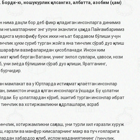
н. Борди-ю, ношукурлик қилсангиз, албатта, азобим (ҳам)
н нима даҳли бор деб фикр қиладиган инсонларга динимиз
ам неъматларнинг энг улуғи эканлиги ҳақида Пайғамбаримиз
ҳадисга мувофиқ бу буюк икки неъат бардавом бўлиши учун
инчлик ҳукм суриб турган жойга яна тинчлик сўраб дуо қилиш
б шарафли вазифаларидан ҳисобланади. Инсон ким
мат қилиб берган Ватани, унинг зилол сувлари, ҳавоси, нози
, уни зиёда бўлишини сўраб дуо қилиши, Яратганинг,
 бурчидир.
ан мамлакат ва у Юртларда истиқомат қилаётган инсонлар
ан, зимистон ичида қолган инсонларга ўхшади. Бу ҳолатни
ўлдаи. Бу ҳолатлардан кўриб, эшитиб турган инсонлар ибрат
ан тинчлик ва хотиржамликни қадрлашлари, асраб
инчлик, хотиржамликни сақлаш, уни турли хил ғаразли хуруж
ш, ғарзли ва манфур кимсаларнинг макр ва пуч ғояларига
лардан хабардор қилиб, ислом маданиятининг
(тинчлик,