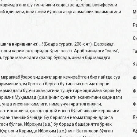
каримда ана шу тинчликни сақлаш ва қадрлаш вазифасини
ғиб қилишини, шайтоний йўлларга эргашмаслик лозимлигини
М
Р
С
 ишига киришингиз!…!
(Бақара сураси, 208-оят). Дарҳақиқат,
ръони карим оятларидан ўрин олган. Араб тилидаги “салм”,
Т
қан, турли маънодаги сўзлар бўлсада, айнан бир мақсадга
Ў
 мкраккаб ўзаро зиддиятларни кечираётган бир пайтда сув
Ф
ларимизни ҳам Яратган берган бу тингсиз неъматларни
ммамиздаги бурчи эканлигини тушунтирмоқлигимиз керак. Бу
Ф
римиз Муҳаммад (с.а.в.)нинг суннати эканлигини юқоридаги
, унда инсонни кимлиги, нима учун яратилганлиги,
Ф
латилганлиги, ҳаётда қандай инсон бўлиб яшаши кераклиги
Я
индан танишиб чиқади. Бу берилган неъматларни қадрига
си бўлган, Иброҳим (а.в.) бу борада башариятга ўрнак
Қ
 Қуръони Каримда Иброҳим (а.с.)нинг Ватанлари бўлган