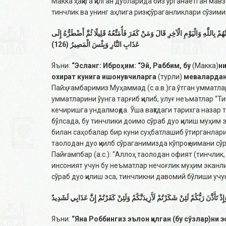
Макка ҳақига қилган дуоларида биз ўрганаётган ма
тинчлик ва унинг аҳлига ризқ сўраганликлари сўзими
ْ بِاللَّهِ وَالْيَوْمِ الْآخِرِ قَالَ وَمَنْ كَفَرَ فَأُمَتِّعُهُ قَلِيلًا ثُمَّ أَضْطَرُّهُ إِلَى
عَذَابِ النَّارِ وَبِئْسَ الْمَصِيرُ (126)
Яъни:
“
Эслaнг: Ибрoҳим:
“
Эй, Рaббим, бу
(Мaккa)
ни
oxирaт кунигa ишoнувчилaргa
(турли)
мeвaлaрдaн р
Пайҳғамбаримиз Муҳаммад (с.а.в.)га ўтган умматла
умматларини ўунга тарғиб қилиб, улуғ неъматлар “Т
кечиришга ундалмоқда. Ўша вақтдаги тарихга наза
бўлсада, бу тинчлики доимо сўраб дуо қилиш муҳим
билан саҳобалар бир куни суҳбатлашиб ўтирганларид
таолодан дуо қиилб сўраганимизда кўпроқ нимани с
Пайғампбар (а.с.): “Аллоҳ таолодан офият (тинчлик
инсоният учун бу неъматлар нечоғлик муҳим эканлиг
сўраб дуо қилиш эса, тинчликни давомий бўлиши уч
إِذْ تَأَذَّنَ رَبُّكُمْ لَئِنْ شَكَرْتُمْ لَأَزِيدَنَّكُمْ وَلَئِنْ كَفَرْتُمْ إِنَّ عَذَابِي لَشَدِيدٌ
Яъни:
“Яна Роббингиз эълон қилган (бу сўзлар)ни 