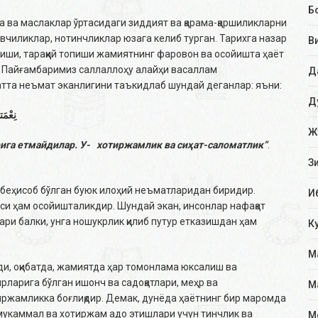
Б
 ва маслаклар ўртасидаги зиддият ва қарама-қаршиликларни
вчиликлар, нотинчликлар юзага келиб турган. Тарихга назар
В
ши, тараққий топиши жамиятнинг фаровон ва осойишта ҳаёт
ам Пайғамбаримиз саллаллоҳу алайҳи васаллам
Д
тта неъмат эканлигини таъкидлаб шундай деганлар: яъни:
Д
نِعْمَ
Ж
рига етмайдилар. У- хотиржамлик ва сиҳат-саломатлик”
.
З
беҳисоб бўлган буюк илоҳий неъматларидан биридир.
И
иси ҳам осойишталикдир. Шундай экан, инсонлар нафақат
ари балки, унга ношукрлик қилиб путур етказишдан ҳам
К
М
ди, оқибатда, жамиятда ҳар томонлама юксалиш ва
ларига бўлган ишонч ва садоқатлари, меҳр ва
М
ржамликка боғлиқдир. Демак, дунёда ҳаётнинг бир маромда
 мукаммал ва хотиржам адо этишлари учун тинчлик ва
М