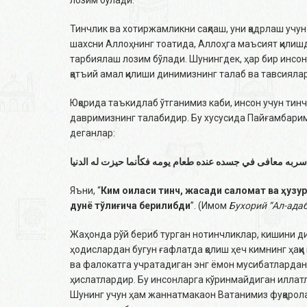
Тинчлик ва хотиржамликни сақлаш, уни қадрлаш учун
шахсни Аллоҳнинг тоатида, Аллоҳга маъсият қилиш
тарбиялаш лозим бўлади. Шунингдек, ҳар бир инсон
қатъий амал қилиши динимизнинг талаб ва тавсияла
Юқорида таъкидлаб ўтганимиз каби, инсон учун тин
давримизнинг талабидир. Бу хусусида Пайғамбарим
деганлар:
سربه معافى في جسده عنده طعام يومه فكأنما حيزت له الدنيا
Яъни, “
Ким оиласи тинч, жасади саломат ва ҳузур
дунё тўлиғича берилибди
”. (Имом
Бухорий “Ал-ада
Жаҳонда рўй бериб турган нотинчликлар, кишини дил
ҳодислардан бугун ғафлатда қолиш ҳеч кимнинг ҳаққ
ва фалокатга учратадиган энг ёмон мусибатлардан 
ҳислатлардир. Бу инсонларга кўринмайдиган иллат
Шунинг учун ҳам жаннатмакаон Ватанимиз фуқарола