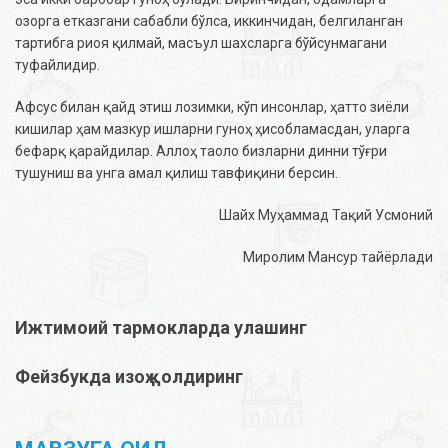
озорга етказгани сабабли бўлса, иккинчидан, белгиланган
тартибга риоя қилмай, масъул шахсларга бўйсунмагани
туфайлидир.
Афсус билан қайд этиш лозимки, кўп инсонлар, ҳатто зиёли
кишилар ҳам мазкур ишларни гуноҳ ҳисобламасдан, уларга
бефарқ қарайдилар. Аллоҳ таоло бизларни динни тўғри
тушуниш ва унга амал қилиш тавфиқини берсин.
Шайх Муҳаммад Тақий Усмоний
Миролим Мансур тайёрлади
Ижтимоий тармокларда улашинг
Фейзбукда изоҳ қолдиринг