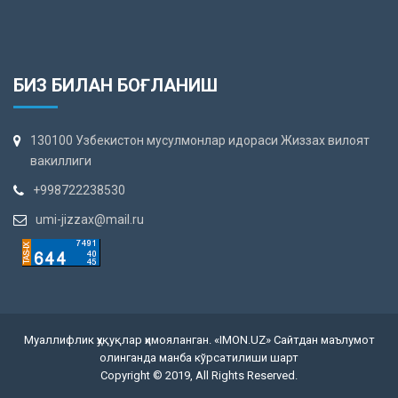
БИЗ БИЛАН БОҒЛАНИШ
130100 Узбекистон мусулмонлар идораси Жиззах вилоят
вакиллиги
+998722238530
umi-jizzax@mail.ru
Муаллифлик ҳуқуқлар ҳимояланган. «IMON.UZ» Сайтдан маълумот
олинганда манба кўрсатилиши шарт
Copyright © 2019, All Rights Reserved.