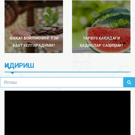
ФАҚАТ БОЙЛИКНИНГ ЎЗИ
ТАРВУЗ ҲАҚИДАГИ
БАХТ КЕЛТИРАДИМИ?
ҲАДИСЛАР САҲИҲМИ?
ҚИДИРИШ