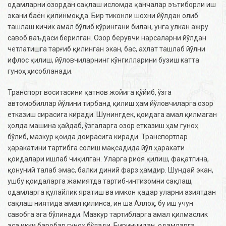
одамларни озордан сақлаш исломда қанчалар эътиборли иш
экани баён қилинмоқда. Бир тиконли шохни йўлдан олиб
ташлаш кичик амал бўлиб кўрингани билан, унга улкан ажру
савоб ваъдаси берилган. Озор берувчи нарсаларни йўлдан
четлатишга тарғиб қилинган экан, бас, ахлат ташлаб йўлни
ифлос қилиш, йўловчиларнинг кўнгилларини бузиш катта
гуноҳ ҳисобланади.
Транспорт воситасини қатнов жойига қўйиб, ўзга
автомобиллар йўлини тирбанд қилиш ҳам йўловчиларга озор
етказиш сирасига киради. Шунингдек, қоидага амал қилмаган
ҳолда машина ҳайдаб, ўзгаларга озор етказиш ҳам гуноҳ
бўлиб, мазкур қоида доирасига киради. Транспортлар
ҳаракатини тартибга солиш мақсадида йўл ҳаракати
қоидалари ишлаб чиқилган. Уларга риоя қилиш, фақатгина,
қонуний талаб эмас, балки диний фарз ҳамдир. Шундай экан,
ушбу қоидаларга жамиятда тартиб-интизомни сақлаш,
одамларга қулайлик яратиш ва имкон қадар уларни азиятдан
сақлаш ниятида амал қилинса, ин ша Аллоҳ, бу иш учун
савобга эга бўлинади. Мазкур тартибларга амал қилмаслик
эса икки баробар гуноҳ бўлади. Биринчидан, одамларга