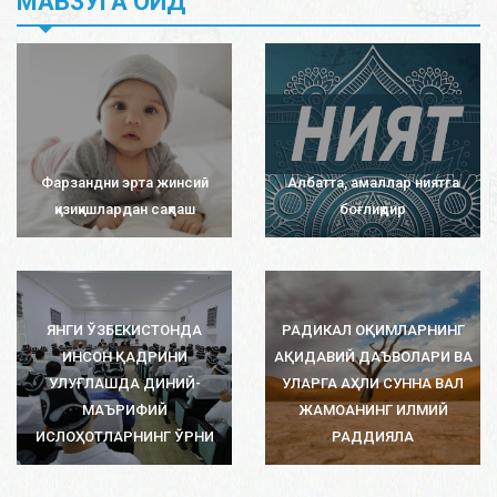
МАВЗУГА ОИД
Фарзандни эрта жинсий
Албатта, амаллар ниятга
қизиқишлардан сақлаш
боғлиқдир
ЯНГИ ЎЗБЕКИСТОНДА
РАДИКАЛ ОҚИМЛАРНИНГ
ИНСОН ҚАДРИНИ
АҚИДАВИЙ ДАЪВОЛАРИ ВА
УЛУҒЛАШДА ДИНИЙ-
УЛАРГА АҲЛИ СУННА ВАЛ
МАЪРИФИЙ
ЖАМОАНИНГ ИЛМИЙ
ИСЛОҲОТЛАРНИНГ ЎРНИ
РАДДИЯЛА