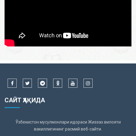
САЙТ ҲАҚИДА
Ўзбекистон мусулмонлари идораси Жиззах вилояти
вакиллигининг расмий веб-сайти.