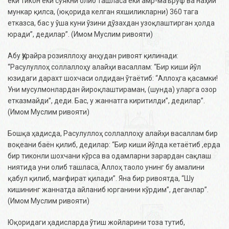
ёки тикон ёки суякни олиб ташласа ёки амр-маъруф ва наҳий
мункар қилса, (юқорида келган яхшиликларни) 360 тага
етказса, бас у ўша куни ўзини дўзахдан узоқлаштирган ҳолда
юради”, дедилар”. (Имом Муслим ривояти)
Абу Ҳурайра розияллоҳу анҳудан ривоят қилинади:
“Расулуллоҳ соллаллоҳу алайҳи васаллам: “Бир киши йўл
юзидаги дарахт шохчаси олдидан ўтаётиб: “Аллоҳга қасамки!
Уни мусулмонлардан йироқлаштираман, (шунда) уларга озор
етказмайди”, деди. Бас, у жаннатга киритилди”, дедилар”.
(Имом Муслим ривояти)
Бошқа ҳадисда, Расулуллоҳ соллаллоҳу алайҳи васаллам бир
воқеани баён қилиб, дедилар: “Бир киши йўлда кетаётиб ,ерда
бир тиконли шохчани кўрса ва одамларни зарардан сақлаш
ниятида уни олиб ташласа, Аллоҳ таоло унинг бу амалини
қабул қилиб, мағфират қилади”. Яна бир ривоятда, “Шу
кишининг жаннатда айланиб юрганини кўрдим”, деганлар”.
(Имом Муслим ривояти)
Юқоридаги ҳадисларда ўтиш жойларини тоза тутиб,