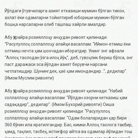
Йўлдаги ўтувчиларга азият етказиши мумкин бўлган тикон,
ахлат ёки одамларни тойилтириб юбориши мумкин бўлган
бошқа нарсаларни олиб ташлаш хайрли амалдир.
Абу Ҳурайра розияллоҳу анҳудан ривоят қилинади:
“Расулуллоҳ соллаллоҳу алайҳи васаллам: “Иймон-етмиш ёки
олтмиш нечта ҳам шохчадан иборатдир. Унинг энг афзали
“Аллоҳ таолодан ўзга илоҳ йўқ”, деб, гувоҳлик бериш бўлса, энг
паст даражаси эса йўлдан азият берувчи нарсани
четлатишдир. Шунингдек, ҳаё ҳам имондандир...”, дедилар”.
(Имом Муслим ривояти)
Абу Ҳурайра розияллоҳу анҳудан ривоят қилинади: “Набий
соллаллоҳу алайҳи васаллам: “Йўлдан озорни кетказиш ҳам
садақадир”, дедилар”. (Имом Бухорий ривояти) Оиша
розияллоҳу анҳодан ривоят қилинади: “Расулуллоҳ
соллаллоҳу алайҳи васаллам: “Одам болаларидан ҳар бири
360 бўғин ила яратилгандир. Бас, кимки Аллоҳ таолога такбир,
ҳамд, таҳлил, тасбеҳ, истиғфор айтса ва одамлар йўлидан тош