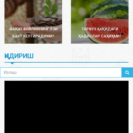
ФАҚАТ БОЙЛИКНИНГ ЎЗИ
ТАРВУЗ ҲАҚИДАГИ
БАХТ КЕЛТИРАДИМИ?
ҲАДИСЛАР САҲИҲМИ?
ҚИДИРИШ