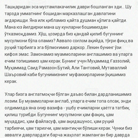
Ташқаридан эса мустамлакачилик даври бошланган эди... Шу
тарзда умматнинг бошидан марказлашган давлатини
ағдаришди. Яна илк қибламиз қайта душман қўлига қайтди.
Мана юз йилдирки мана шу кунларни бошимиздан
ўтказмоқдамиз. Хўш, ҳозирда биз қандай қилиб бугуннинг
мусулмони бўла оламиз? Аввало соғлом ақийда, тўғри фиқҳ ва
руҳий тарбияга эга бўлмоғимиз даркор. Лекин бунинг ўзи
кифоя эмас. Замонамиз муаммоларини англашимиз ва уларга
ечим топишимиз ҳам керак. Бунинг учун Муҳаммад Ғаззолий,
Муҳаммад Саид Рамазон Бутий, Али Тантовий, Мутаваллий
Шаъровий каби бугунимизнинг муфаккирларини ўқишимиз
керак.
Улар бизга англатмоқчи бўлган даъво билан дардланишимиз
лозим. Бу муаммоларни англаб, уларга ечим топа олсак, энди
олдимизда яна оғир вазифа - ушбу ечимларни ҳаётга татбиқ
қилиш турибди. Бугуннинг мусулмони ҳам фақиҳ, ҳам
муҳаддис, ҳам файласуф, ҳам ақидашунос, ҳам руҳий
тарбиячи, ҳам тарихчи, ҳам мантиқчи бўлиши керак. Чунки биз
аввалги даврлардаги барча жаҳолат жамланган бир даврда