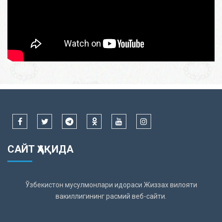
САЙТ ҲАҚИДА
Ўзбекистон мусулмонлари идораси Жиззах вилояти
вакиллигининг расмий веб-сайти.