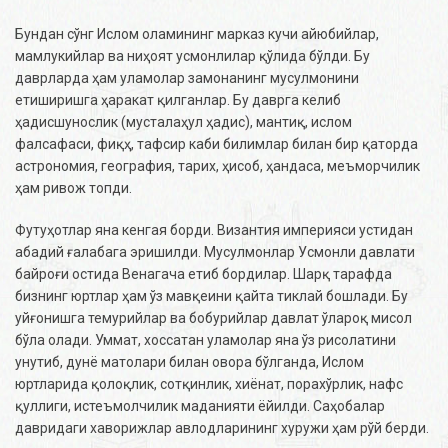
​​Бундан сўнг Ислом оламининг марказ кучи айюбийлар,
мамлукийлар ва ниҳоят усмонлилар қўлида бўлди. Бу
даврларда ҳам уламолар замонанинг мусулмонини
етиширишга ҳаракат қилганлар. Бу даврга келиб
ҳадисшунослик (мусталаҳул ҳадис), мантиқ, ислом
фалсафаси, фиқҳ, тафсир каби билимлар билан бир қаторда
астрономия, география, тарих, ҳисоб, ҳандаса, меъморчилик
ҳам ривож топди.
Футуҳотлар яна кенгая борди. Византия империяси устидан
абадий ғалабага эришилди. Мусулмонлар Усмонли давлати
байроғи остида Венагача етиб бордилар. Шарқ тарафда
бизнинг юртлар ҳам ўз мавқеини қайта тиклай бошлади. Бу
уйғонишга темурийлар ва бобурийлар давлат ўлароқ мисол
бўла олади. Уммат, хоссатан уламолар яна ўз рисолатини
унутиб, дунё матолари билан овора бўлганда, Ислом
юртларида қолоқлик, сотқинлик, хиёнат, порахўрлик, нафс
қуллиги, истеъмолчилик маданияти ёйилди. Саҳобалар
давридаги хаворижлар авлодларининг хуружи ҳам рўй берди.