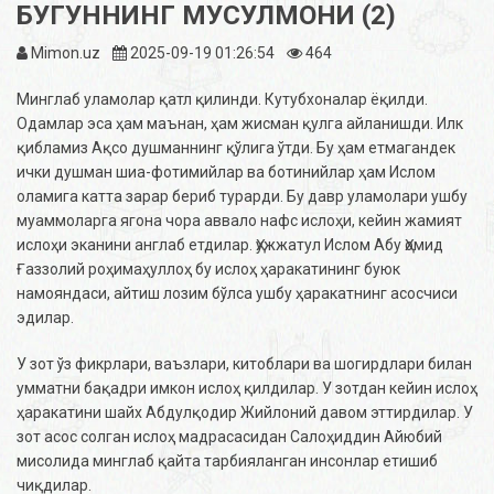
БУГУННИНГ МУСУЛМОНИ (2)
Mimon.uz
2025-09-19 01:26:54
464
Минглаб уламолар қатл қилинди. Кутубхоналар ёқилди.
Одамлар эса ҳам маънан, ҳам жисман қулга айланишди. Илк
қибламиз Ақсо душманнинг қўлига ўтди. Бу ҳам етмагандек
ички душман шиа-фотимийлар ва ботинийлар ҳам Ислом
оламига катта зарар бериб турарди. Бу давр уламолари ушбу
муаммоларга ягона чора аввало нафс ислоҳи, кейин жамият
ислоҳи эканини англаб етдилар. Ҳужжатул Ислом Абу Ҳомид
Ғаззолий роҳимаҳуллоҳ бу ислоҳ ҳаракатининг буюк
намояндаси, айтиш лозим бўлса ушбу ҳаракатнинг асосчиси
эдилар.
У зот ўз фикрлари, ваъзлари, китоблари ва шогирдлари билан
умматни бақадри имкон ислоҳ қилдилар. У зотдан кейин ислоҳ
ҳаракатини шайх Абдулқодир Жийлоний давом эттирдилар. У
зот асос солган ислоҳ мадрасасидан Салоҳиддин Айюбий
мисолида минглаб қайта тарбияланган инсонлар етишиб
чиқдилар.