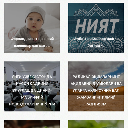
Фарзандни эрта жинсий
Албатта, амаллар ниятга
қизиқишлардан сақлаш
боғлиқдир
ЯНГИ ЎЗБЕКИСТОНДА
РАДИКАЛ ОҚИМЛАРНИНГ
ИНСОН ҚАДРИНИ
АҚИДАВИЙ ДАЪВОЛАРИ ВА
УЛУҒЛАШДА ДИНИЙ-
УЛАРГА АҲЛИ СУННА ВАЛ
МАЪРИФИЙ
ЖАМОАНИНГ ИЛМИЙ
ИСЛОҲОТЛАРНИНГ ЎРНИ
РАДДИЯЛА