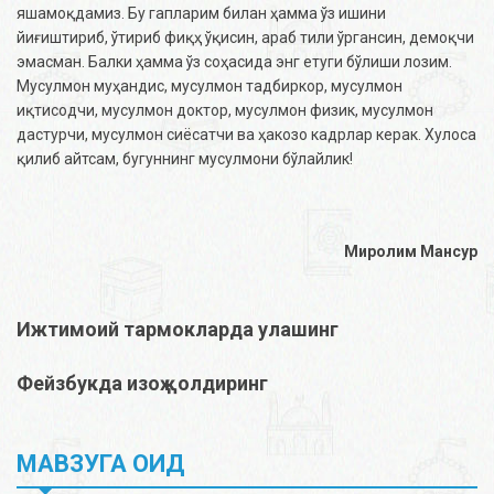
яшамоқдамиз. Бу гапларим билан ҳамма ўз ишини
йиғиштириб, ўтириб фиқҳ ўқисин, араб тили ўргансин, демоқчи
эмасман. Балки ҳамма ўз соҳасида энг етуги бўлиши лозим.
Мусулмон муҳандис, мусулмон тадбиркор, мусулмон
иқтисодчи, мусулмон доктор, мусулмон физик, мусулмон
дастурчи, мусулмон сиёсатчи ва ҳакозо кадрлар керак. Хулоса
қилиб айтсам, бугуннинг мусулмони бўлайлик!
Миролим Мансур
Ижтимоий тармокларда улашинг
Фейзбукда изоҳ қолдиринг
МАВЗУГА ОИД