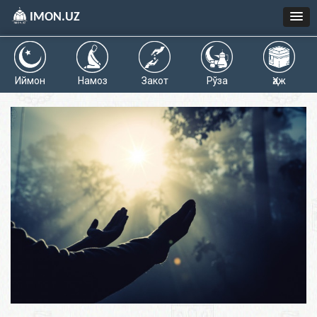
IMON.UZ
Иймон
Намоз
Закот
Рўза
Ҳаж