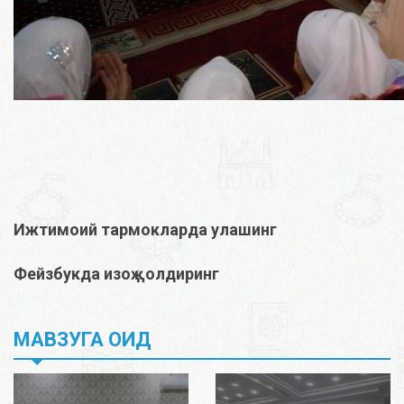
Ижтимоий тармокларда улашинг
Фейзбукда изоҳ қолдиринг
МАВЗУГА ОИД