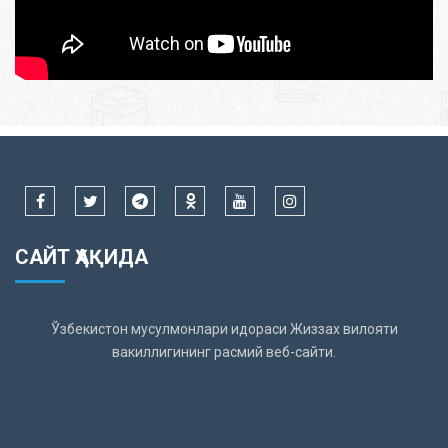
САЙТ ҲАҚИДА
Ўзбекистон мусулмонлари идораси Жиззах вилояти
вакиллигининг расмий веб-сайти.