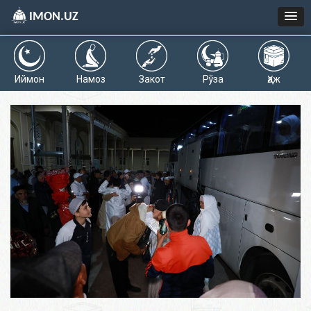
IMON.UZ
Иймон
Намоз
Закот
Рўза
Ҳаж