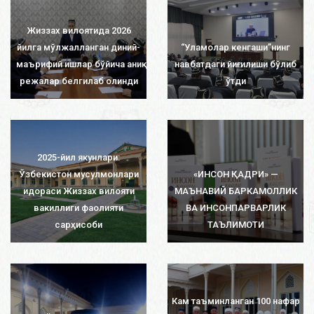
Жиззах вилоятида 2026
йилга мўлжалланган диний-
“Уламолар кенгаши”нинг
маърифий ишлар бўйича аниқ
навбатдаги йиғилиши бўлиб
режалар белгилаб олинди
ўтди
2025-йил якунлари:
Ўзбекистон мусулмонлари
«ИНСОН ҚАДРИ» —
идораси Жиззах вилояти
МАЪНАВИЙ БАРКАМОЛЛИК
вакиллиги фаолияти
ВА ИНСОНПАРВАРЛИК
сарҳисоби
ТАЪЛИМОТИ
Кам таъминланган 100 нафар