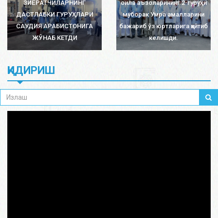
ЗИЁРАТЧИЛАРНИНГ
оила аъзоларининг 2-гуруҳи
ДАСТЛАБКИ ГУРУҲЛАРИ
муборак Умра амалларини
САУДИЯ АРАБИСТОНИГА
бажариб ўз юртларига қайтиб
ЖЎНАБ КЕТДИ
келишди.
ҚИДИРИШ