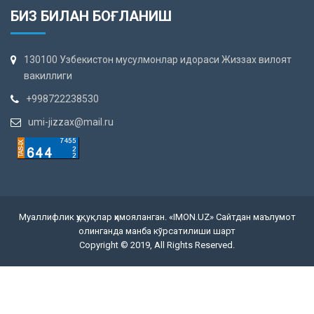
БИЗ БИЛАН БОҒЛАНИШ
130100 Узбекистон мусулмонлар идораси Жиззах вилоят
вакиллиги
+998722238530
umi-jizzax@mail.ru
Муаллифлик ҳуқуқлар ҳимояланган. «IMON.UZ» Сайтдан маълумот
олинганда манба кўрсатилиши шарт
Copyright © 2019, All Rights Reserved.