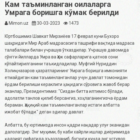
Кам таъминланган оилаларга
Умрага боришга кўмак берилди
Mimon.uz
30-03-2023
1473
Юртбошимиз Шавкат Мирзиёев 17 феврал куни Бухоро
шаҳридаги Мир Араб мадрасасига ташрифи вақтида мадраса
талабалари билан учрашув ўтказдилар. Учрашув давомида
сўнгги йилларда Умра ва Ҳаж сафарларига қатнов сони
кўпайтирилганини таъкидладилар. Муфтий Нуриддин
Холиқназаров ҳазратларининг Умрага боришга имконияти
етмайдиган кам таъминланганлар учун давлат томонидан
ёрдам берилиши кераклиги ҳақидаги сўровига жавоб берар
эканлар, Президентимиз: "Сиздан битта илтимос бўлади,
адолатли танлов қилиб берсангиз, хоҳлаганингизча ёрдам
бераман. Ҳақиқий кам таъминланганлар истаги албатта
ижобат бўлади." деган эдилар давлат.
Албатта, бу юртимизда инсон қадри нақадар улуғ эканидан
далолатдир. Энг муҳими, бу каби хайрли ишлар диёримизда
қадрият сифатида эъзозланиб, бугунги кунда энг устувор