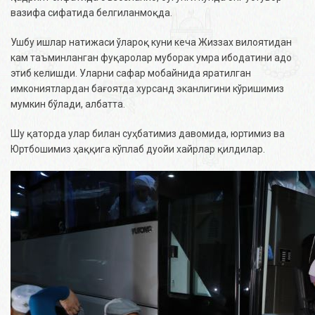
вазифа сифатида белгиланмоқда.
Ушбу ишлар натижаси ўлароқ куни кеча Жиззах вилоятидан
кам таъминланган фуқаролар муборак умра ибодатини адо
этиб келишди. Уларни сафар мобайнида яратилган
имкониятлардан бағоятда хурсанд эканлигини кўришимиз
мумкин бўлади, албатта.
Шу қаторда улар билан суҳбатимиз давомида, юртимиз ва
Юртбошимиз ҳаққига кўплаб дуойи хайрлар қилдилар.