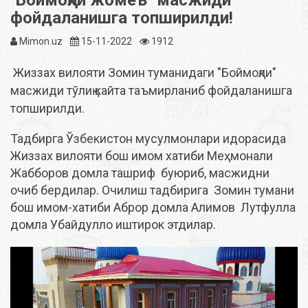
фойдаланишга топширилди!
Mimon.uz
15-11-2022
1912
Жиззах вилояти Зомин туманидаги "Боймоқли"
масжиди тўлиқ кайта таъмирланиб фойдаланишга
топширилди.
Тадбирга Ўзбекистон мусулмонлари идорасида
Жиззах вилояти бош имом хатиби Меҳмонали
Жабборов домла ташриф буюриб, масжидни
очиб бердилар. Очилиш тадбирига Зомин тумани
бош имом-хатиби Аброр домла Алимов Лутфулла
домла Убайдулло иштирок этдилар.