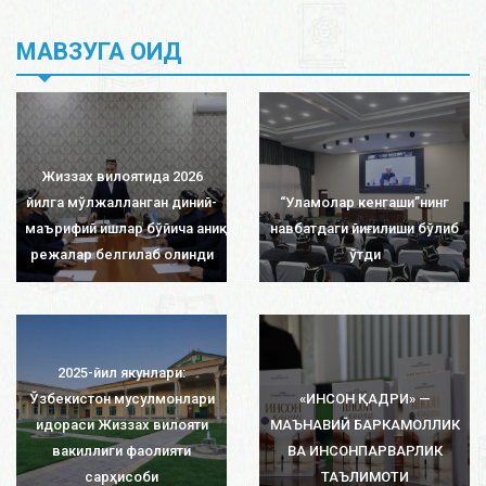
МАВЗУГА ОИД
Жиззах вилоятида 2026
йилга мўлжалланган диний-
“Уламолар кенгаши”нинг
маърифий ишлар бўйича аниқ
навбатдаги йиғилиши бўлиб
режалар белгилаб олинди
ўтди
2025-йил якунлари:
Ўзбекистон мусулмонлари
«ИНСОН ҚАДРИ» —
идораси Жиззах вилояти
МАЪНАВИЙ БАРКАМОЛЛИК
вакиллиги фаолияти
ВА ИНСОНПАРВАРЛИК
сарҳисоби
ТАЪЛИМОТИ