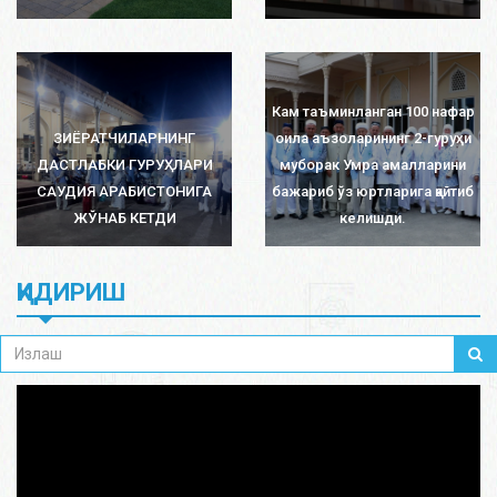
Кам таъминланган 100 нафар
ЗИЁРАТЧИЛАРНИНГ
оила аъзоларининг 2-гуруҳи
ДАСТЛАБКИ ГУРУҲЛАРИ
муборак Умра амалларини
САУДИЯ АРАБИСТОНИГА
бажариб ўз юртларига қайтиб
ЖЎНАБ КЕТДИ
келишди.
ҚИДИРИШ