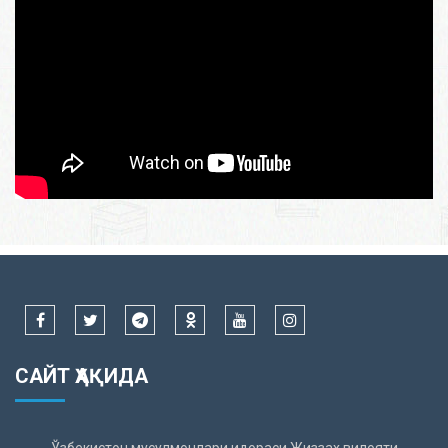
САЙТ ҲАҚИДА