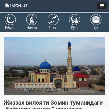
IMON.UZ
Иймон
Намоз
Закот
Рўза
Ҳаж
Жиззах вилояти Зомин туманидаги
"Боймоқли жомеъ" масжиди