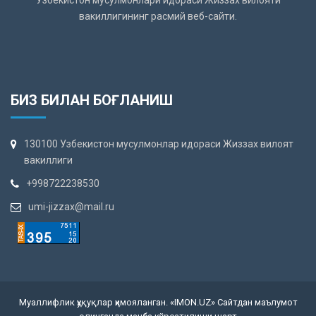
Ўзбекистон мусулмонлари идораси Жиззах вилояти
вакиллигининг расмий веб-сайти.
БИЗ БИЛАН БОҒЛАНИШ
130100 Узбекистон мусулмонлар идораси Жиззах вилоят
вакиллиги
+998722238530
umi-jizzax@mail.ru
Муаллифлик ҳуқуқлар ҳимояланган. «IMON.UZ» Сайтдан маълумот